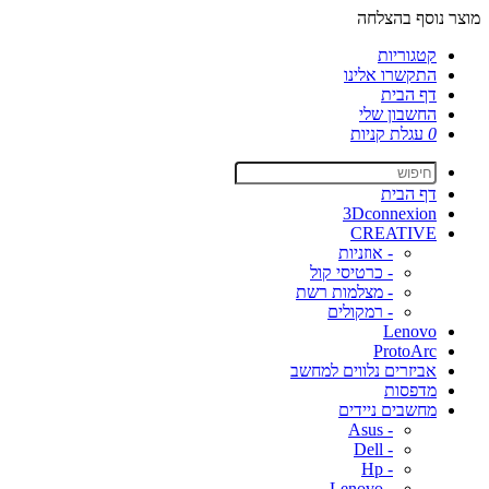
מוצר נוסף בהצלחה
קטגוריות
התקשרו אלינו
דף הבית
החשבון שלי
0
עגלת קניות
דף הבית
3Dconnexion
CREATIVE
- אוזניות
- כרטיסי קול
- מצלמות רשת
- רמקולים
Lenovo
ProtoArc
אביזרים נלווים למחשב
מדפסות
מחשבים ניידים
- Asus
- Dell
- Hp
- Lenovo