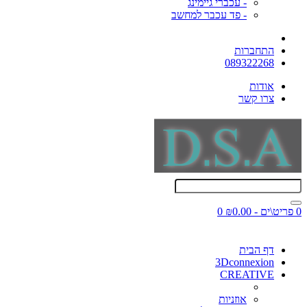
- עכברי גיימינג
- פד עכבר למחשב
התחברות
089322268
אודות
צרו קשר
0 פריט\ים - ₪0.00
0
דף הבית
3Dconnexion
CREATIVE
אוזניות