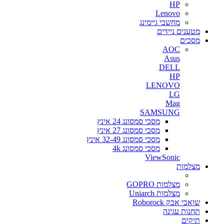
HP
Lenovo
מחשבי גיימינג
מטענים ניידים
מסכים
AOC
Asus
DELL
HP
LENOVO
LG
Mag
SAMSUNG
מסכי סמסונג 24 אינץ
מסכי סמסונג 27 אינץ
מסכי סמסונג 32-49 אינץ
מסכי סמסונג 4k
ViewSonic
מצלמות
מצלמות GOPRO
מצלמות Uniarch
שואבי אבק Roborock
תחנות עגינה
תיקים