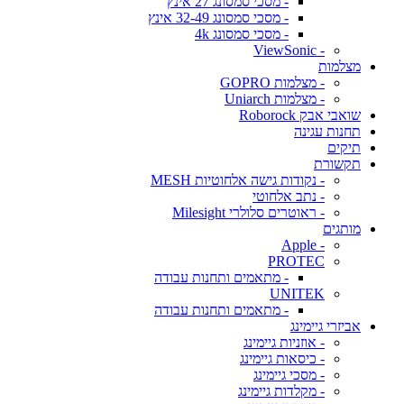
- מסכי סמסונג 27 אינץ
- מסכי סמסונג 32-49 אינץ
- מסכי סמסונג 4k
- ViewSonic
מצלמות
- מצלמות GOPRO
- מצלמות Uniarch
שואבי אבק Roborock
תחנות עגינה
תיקים
תקשורת
- נקודות גישה אלחוטיות MESH
- נתב אלחוטי
- ראוטרים סלולרי Milesight
מותגים
- Apple
PROTEC
- מתאמים ותחנות עבודה
UNITEK
- מתאמים ותחנות עבודה
אביזרי גיימינג
- אוזניות גיימינג
- כיסאות גיימינג
- מסכי גיימינג
- מקלדות גיימינג