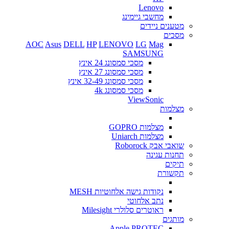
Lenovo
מחשבי גיימינג
מטענים ניידים
מסכים
AOC
Asus
DELL
HP
LENOVO
LG
Mag
SAMSUNG
מסכי סמסונג 24 אינץ
מסכי סמסונג 27 אינץ
מסכי סמסונג 32-49 אינץ
מסכי סמסונג 4k
ViewSonic
מצלמות
מצלמות GOPRO
מצלמות Uniarch
שואבי אבק Roborock
תחנות עגינה
תיקים
תקשורת
נקודות גישה אלחוטיות MESH
נתב אלחוטי
ראוטרים סלולרי Milesight
מותגים
Apple
PROTEC