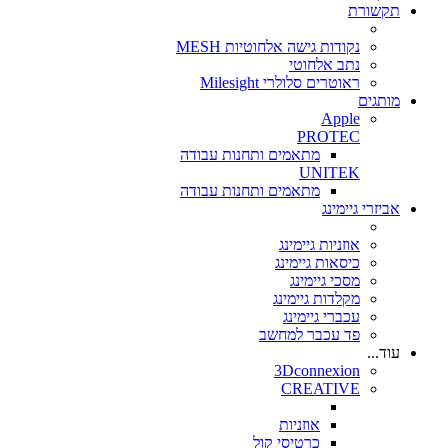
תקשורת
נקודות גישה אלחוטיות MESH
נתב אלחוטי
ראוטרים סלולרי Milesight
מותגים
Apple
PROTEC
מתאמים ותחנות עבודה
UNITEK
מתאמים ותחנות עבודה
אביזרי גיימינג
אוזניות גיימינג
כיסאות גיימינג
מסכי גיימינג
מקלדות גיימינג
עכברי גיימינג
פד עכבר למחשב
עוד...
3Dconnexion
CREATIVE
אוזניות
כרטיסי קול