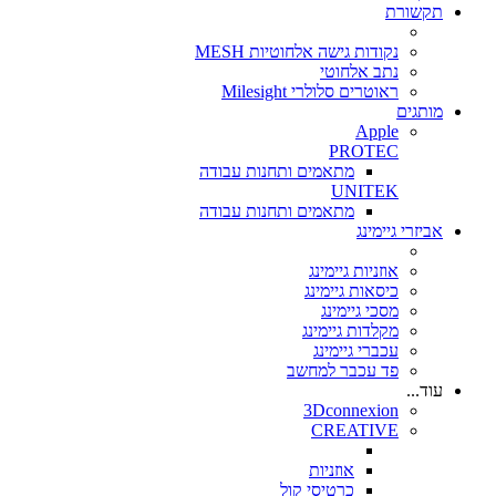
תקשורת
נקודות גישה אלחוטיות MESH
נתב אלחוטי
ראוטרים סלולרי Milesight
מותגים
Apple
PROTEC
מתאמים ותחנות עבודה
UNITEK
מתאמים ותחנות עבודה
אביזרי גיימינג
אוזניות גיימינג
כיסאות גיימינג
מסכי גיימינג
מקלדות גיימינג
עכברי גיימינג
פד עכבר למחשב
עוד...
3Dconnexion
CREATIVE
אוזניות
כרטיסי קול