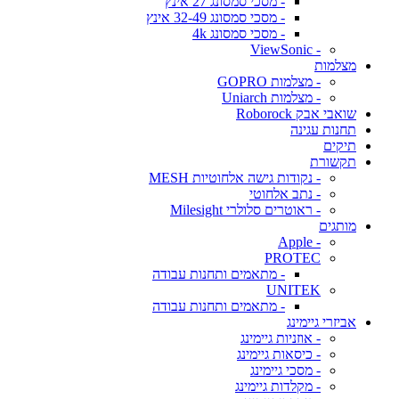
- מסכי סמסונג 27 אינץ
- מסכי סמסונג 32-49 אינץ
- מסכי סמסונג 4k
- ViewSonic
מצלמות
- מצלמות GOPRO
- מצלמות Uniarch
שואבי אבק Roborock
תחנות עגינה
תיקים
תקשורת
- נקודות גישה אלחוטיות MESH
- נתב אלחוטי
- ראוטרים סלולרי Milesight
מותגים
- Apple
PROTEC
- מתאמים ותחנות עבודה
UNITEK
- מתאמים ותחנות עבודה
אביזרי גיימינג
- אוזניות גיימינג
- כיסאות גיימינג
- מסכי גיימינג
- מקלדות גיימינג