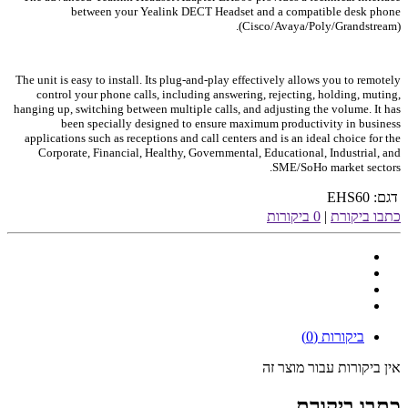
between your Yealink DECT Headset and a compatible desk phone
(Cisco/Avaya/Poly/Grandstream).
The unit is easy to install. Its plug-and-play effectively allows you to remotely
control your phone calls, including answering, rejecting, holding, muting,
hanging up, switching between multiple calls, and adjusting the volume. It has
been specially designed to ensure maximum productivity in business
applications such as receptions and call centers and is an ideal choice for the
Corporate, Financial, Healthy, Governmental, Educational, Industrial, and
SME/SoHo market sectors.
דגם:
EHS60
כתבו ביקורת
|
0 ביקורות
ביקורות (0)
אין ביקורות עבור מוצר זה
כתבו ביקורת