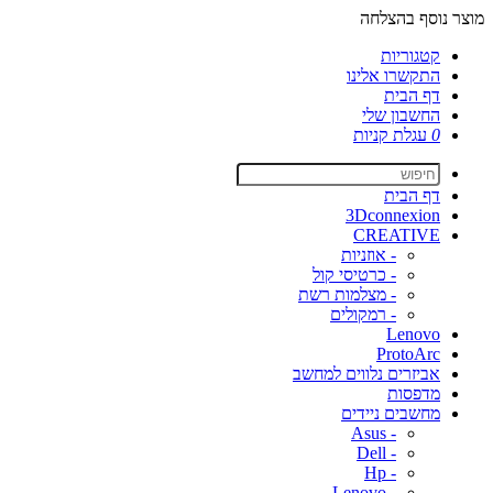
מוצר נוסף בהצלחה
קטגוריות
התקשרו אלינו
דף הבית
החשבון שלי
0
עגלת קניות
דף הבית
3Dconnexion
CREATIVE
- אוזניות
- כרטיסי קול
- מצלמות רשת
- רמקולים
Lenovo
ProtoArc
אביזרים נלווים למחשב
מדפסות
מחשבים ניידים
- Asus
- Dell
- Hp
- Lenovo