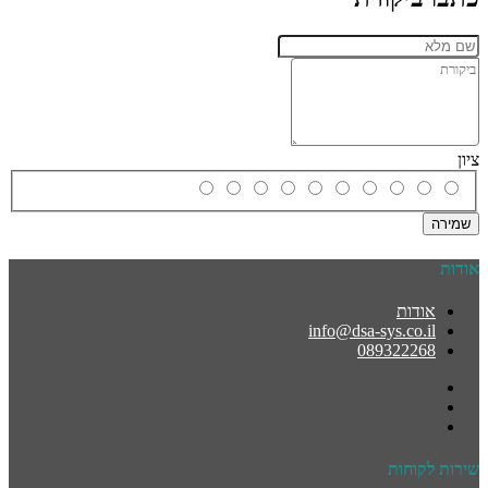
ציון
שמירה
אודות
אודות
info@dsa-sys.co.il
089322268
שירות לקוחות