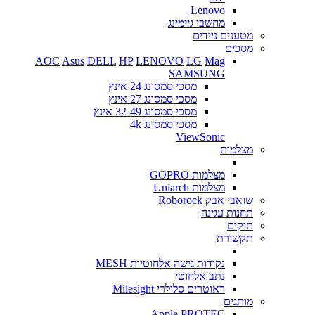
Lenovo
מחשבי גיימינג
מטענים ניידים
מסכים
AOC
Asus
DELL
HP
LENOVO
LG
Mag
SAMSUNG
מסכי סמסונג 24 אינץ
מסכי סמסונג 27 אינץ
מסכי סמסונג 32-49 אינץ
מסכי סמסונג 4k
ViewSonic
מצלמות
מצלמות GOPRO
מצלמות Uniarch
שואבי אבק Roborock
תחנות עגינה
תיקים
תקשורת
נקודות גישה אלחוטיות MESH
נתב אלחוטי
ראוטרים סלולרי Milesight
מותגים
Apple
PROTEC