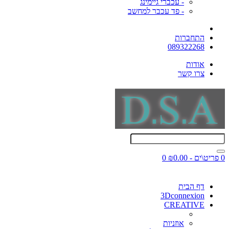
- עכברי גיימינג
- פד עכבר למחשב
התחברות
089322268
אודות
צרו קשר
0 פריט\ים - ₪0.00
0
דף הבית
3Dconnexion
CREATIVE
אוזניות