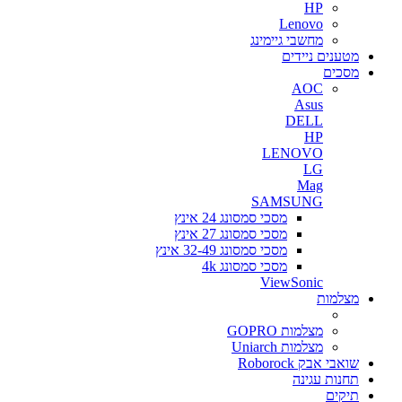
HP
Lenovo
מחשבי גיימינג
מטענים ניידים
מסכים
AOC
Asus
DELL
HP
LENOVO
LG
Mag
SAMSUNG
מסכי סמסונג 24 אינץ
מסכי סמסונג 27 אינץ
מסכי סמסונג 32-49 אינץ
מסכי סמסונג 4k
ViewSonic
מצלמות
מצלמות GOPRO
מצלמות Uniarch
שואבי אבק Roborock
תחנות עגינה
תיקים