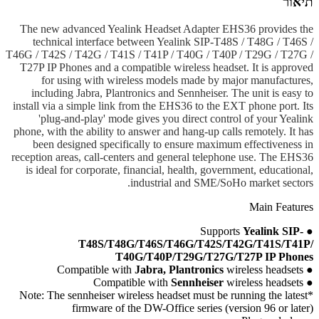
תיאור
The new advanced Yealink Headset Adapter EHS36 provides the
technical interface between Yealink SIP-T48S / T48G / T46S /
T46G / T42S / T42G / T41S / T41P / T40G / T40P / T29G / T27G /
T27P IP Phones and a compatible wireless headset. It is approved
for using with wireless models made by major manufactures,
including Jabra, Plantronics and Sennheiser. The unit is easy to
install via a simple link from the EHS36 to the EXT phone port. Its
'plug-and-play' mode gives you direct control of your Yealink
phone, with the ability to answer and hang-up calls remotely. It has
been designed specifically to ensure maximum effectiveness in
reception areas, call-centers and general telephone use. The EHS36
is ideal for corporate, financial, health, government, educational,
industrial and SME/SoHo market sectors.
Main Features
Supports
Yealink SIP-
●
T48S/T48G/T46S/T46G/T42S/T42G/T41S/T41P/
T40G/T40P/T29G/T27G/T27P IP Phones
Compatible with
Jabra, Plantronics
wireless headsets
●
Compatible with
Sennheiser
wireless headsets
●
*Note: The sennheiser wireless headset must be running the latest
firmware of the DW-Office series (version 96 or later)