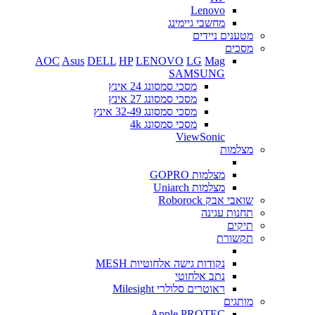
Lenovo
מחשבי גיימינג
מטענים ניידים
מסכים
AOC
Asus
DELL
HP
LENOVO
LG
Mag
SAMSUNG
מסכי סמסונג 24 אינץ
מסכי סמסונג 27 אינץ
מסכי סמסונג 32-49 אינץ
מסכי סמסונג 4k
ViewSonic
מצלמות
מצלמות GOPRO
מצלמות Uniarch
שואבי אבק Roborock
תחנות עגינה
תיקים
תקשורת
נקודות גישה אלחוטיות MESH
נתב אלחוטי
ראוטרים סלולרי Milesight
מותגים
Apple
PROTEC