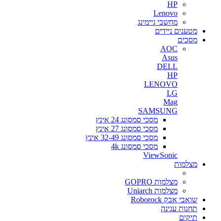
HP
Lenovo
מחשבי גיימינג
מטענים ניידים
מסכים
AOC
Asus
DELL
HP
LENOVO
LG
Mag
SAMSUNG
מסכי סמסונג 24 אינץ
מסכי סמסונג 27 אינץ
מסכי סמסונג 32-49 אינץ
מסכי סמסונג 4k
ViewSonic
מצלמות
מצלמות GOPRO
מצלמות Uniarch
שואבי אבק Roborock
תחנות עגינה
תיקים