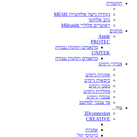
תקשורת
נקודות גישה אלחוטיות MESH
נתב אלחוטי
ראוטרים סלולרי Milesight
מותגים
Apple
PROTEC
מתאמים ותחנות עבודה
UNITEK
מתאמים ותחנות עבודה
אביזרי גיימינג
אוזניות גיימינג
כיסאות גיימינג
מסכי גיימינג
מקלדות גיימינג
עכברי גיימינג
פד עכבר למחשב
עוד...
3Dconnexion
CREATIVE
אוזניות
כרטיסי קול