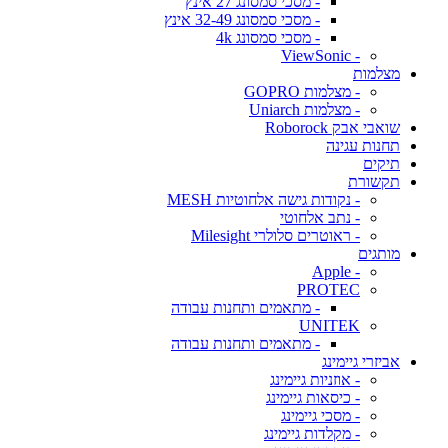
- מסכי סמסונג 27 אינץ
- מסכי סמסונג 32-49 אינץ
- מסכי סמסונג 4k
- ViewSonic
מצלמות
- מצלמות GOPRO
- מצלמות Uniarch
שואבי אבק Roborock
תחנות עגינה
תיקים
תקשורת
- נקודות גישה אלחוטיות MESH
- נתב אלחוטי
- ראוטרים סלולרי Milesight
מותגים
- Apple
PROTEC
- מתאמים ותחנות עבודה
UNITEK
- מתאמים ותחנות עבודה
אביזרי גיימינג
- אוזניות גיימינג
- כיסאות גיימינג
- מסכי גיימינג
- מקלדות גיימינג