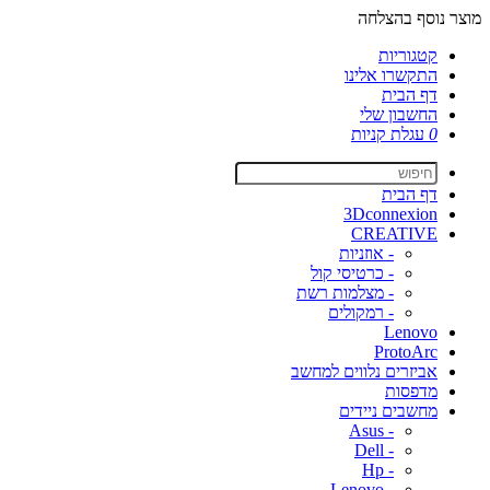
מוצר נוסף בהצלחה
קטגוריות
התקשרו אלינו
דף הבית
החשבון שלי
0
עגלת קניות
דף הבית
3Dconnexion
CREATIVE
- אוזניות
- כרטיסי קול
- מצלמות רשת
- רמקולים
Lenovo
ProtoArc
אביזרים נלווים למחשב
מדפסות
מחשבים ניידים
- Asus
- Dell
- Hp
- Lenovo