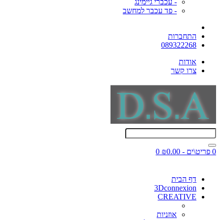
- עכברי גיימינג
- פד עכבר למחשב
התחברות
089322268
אודות
צרו קשר
0 פריט\ים - ₪0.00
0
דף הבית
3Dconnexion
CREATIVE
אוזניות