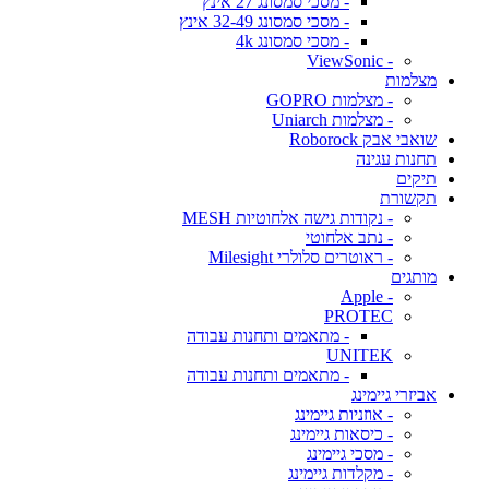
- מסכי סמסונג 27 אינץ
- מסכי סמסונג 32-49 אינץ
- מסכי סמסונג 4k
- ViewSonic
מצלמות
- מצלמות GOPRO
- מצלמות Uniarch
שואבי אבק Roborock
תחנות עגינה
תיקים
תקשורת
- נקודות גישה אלחוטיות MESH
- נתב אלחוטי
- ראוטרים סלולרי Milesight
מותגים
- Apple
PROTEC
- מתאמים ותחנות עבודה
UNITEK
- מתאמים ותחנות עבודה
אביזרי גיימינג
- אוזניות גיימינג
- כיסאות גיימינג
- מסכי גיימינג
- מקלדות גיימינג