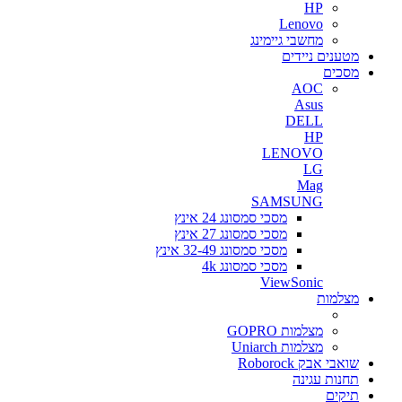
HP
Lenovo
מחשבי גיימינג
מטענים ניידים
מסכים
AOC
Asus
DELL
HP
LENOVO
LG
Mag
SAMSUNG
מסכי סמסונג 24 אינץ
מסכי סמסונג 27 אינץ
מסכי סמסונג 32-49 אינץ
מסכי סמסונג 4k
ViewSonic
מצלמות
מצלמות GOPRO
מצלמות Uniarch
שואבי אבק Roborock
תחנות עגינה
תיקים