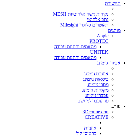
תקשורת
נקודות גישה אלחוטיות MESH
נתב אלחוטי
ראוטרים סלולרי Milesight
מותגים
Apple
PROTEC
מתאמים ותחנות עבודה
UNITEK
מתאמים ותחנות עבודה
אביזרי גיימינג
אוזניות גיימינג
כיסאות גיימינג
מסכי גיימינג
מקלדות גיימינג
עכברי גיימינג
פד עכבר למחשב
עוד...
3Dconnexion
CREATIVE
אוזניות
כרטיסי קול