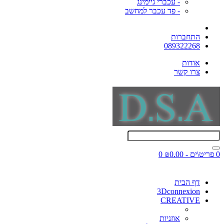
- עכברי גיימינג
- פד עכבר למחשב
התחברות
089322268
אודות
צרו קשר
0 פריט\ים - ₪0.00
0
דף הבית
3Dconnexion
CREATIVE
אוזניות