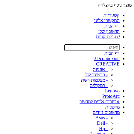
מוצר נוסף בהצלחה
קטגוריות
התקשרו אלינו
דף הבית
החשבון שלי
0
עגלת קניות
דף הבית
3Dconnexion
CREATIVE
- אוזניות
- כרטיסי קול
- מצלמות רשת
- רמקולים
Lenovo
ProtoArc
אביזרים נלווים למחשב
מדפסות
מחשבים ניידים
- Asus
- Dell
- Hp
- Lenovo