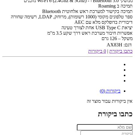
ממשקי Bluetooth 5.0 ו - Wi-Fi 6 (2.4Ghz & 5Ghz) מובנים
תמיכה ב Roaming
תמיכה בקישור למערכת ראש אלחוטית Bluetooth
ספר טלפונים מקומי (1000 רשומות), מרוחק, LDAP, רשימה שחורה
דיבורית בדופלקס מלא עם AEC
יציאת USB Type C אחת לצורך טעינה
אפשרות חיבור מערכת ראש דרך שקע 3.5 מ"מ
משקל – 126 גרם
דגם:
AX83H
כתבו ביקורת
|
0 ביקורות
ביקורות (0)
אין ביקורות עבור מוצר זה
כתבו ביקורת