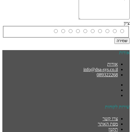
ציון
שמירה
אודות
אודות
info@dsa-sys.co.il
089322268
שירות לקוחות
צרו קשר
מפת האתר
תקנון