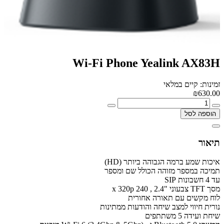
Wi-Fi Phone Yealink AX83H
זמינות: קיים במלאי
₪630.00
הוספה לסל
תיאור
איכות שמע ברמה הגבוהה ביותר (HD)
תמיכה במספר מזוהה הכולל שם ומספר
עד 4 חשבונות SIP
מסך TFT צבעוני "2.4 , 240 x 320p
לוח מקשים עם תאורה אחורית
נורית חיווי למצב שיחה והודעות ממתינות
שיחת ועידה 5 משתתפים