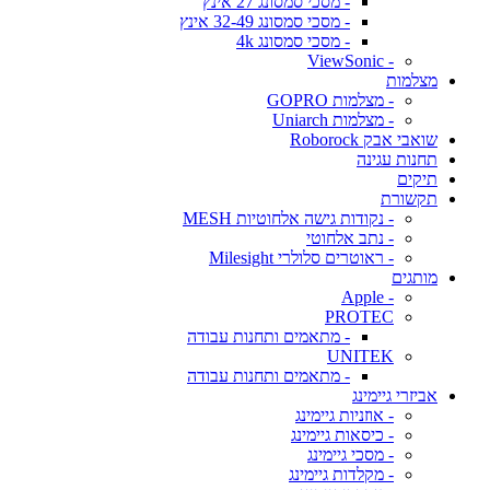
- מסכי סמסונג 27 אינץ
- מסכי סמסונג 32-49 אינץ
- מסכי סמסונג 4k
- ViewSonic
מצלמות
- מצלמות GOPRO
- מצלמות Uniarch
שואבי אבק Roborock
תחנות עגינה
תיקים
תקשורת
- נקודות גישה אלחוטיות MESH
- נתב אלחוטי
- ראוטרים סלולרי Milesight
מותגים
- Apple
PROTEC
- מתאמים ותחנות עבודה
UNITEK
- מתאמים ותחנות עבודה
אביזרי גיימינג
- אוזניות גיימינג
- כיסאות גיימינג
- מסכי גיימינג
- מקלדות גיימינג