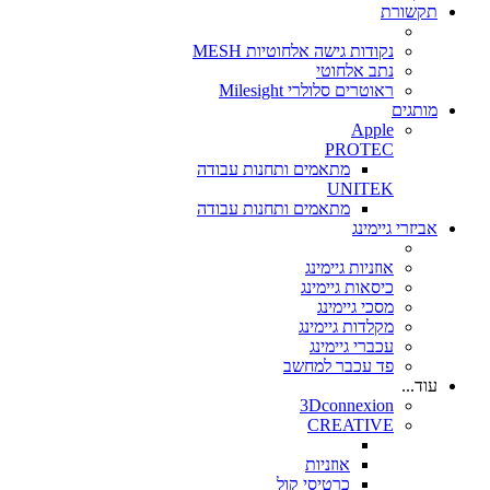
תקשורת
נקודות גישה אלחוטיות MESH
נתב אלחוטי
ראוטרים סלולרי Milesight
מותגים
Apple
PROTEC
מתאמים ותחנות עבודה
UNITEK
מתאמים ותחנות עבודה
אביזרי גיימינג
אוזניות גיימינג
כיסאות גיימינג
מסכי גיימינג
מקלדות גיימינג
עכברי גיימינג
פד עכבר למחשב
עוד...
3Dconnexion
CREATIVE
אוזניות
כרטיסי קול