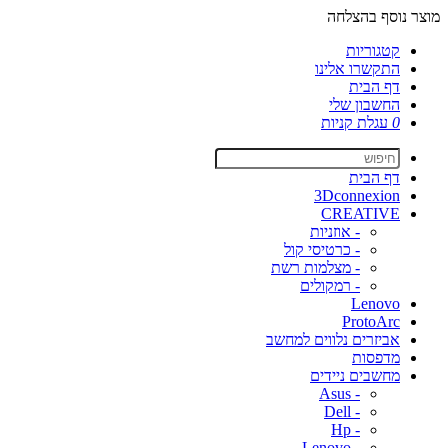
מוצר נוסף בהצלחה
קטגוריות
התקשרו אלינו
דף הבית
החשבון שלי
0
עגלת קניות
דף הבית
3Dconnexion
CREATIVE
- אוזניות
- כרטיסי קול
- מצלמות רשת
- רמקולים
Lenovo
ProtoArc
אביזרים נלווים למחשב
מדפסות
מחשבים ניידים
- Asus
- Dell
- Hp
- Lenovo