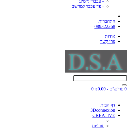
- עכברי גיימינג
- פד עכבר למחשב
התחברות
089322268
אודות
צרו קשר
0 פריט\ים - ₪0.00
0
דף הבית
3Dconnexion
CREATIVE
אוזניות