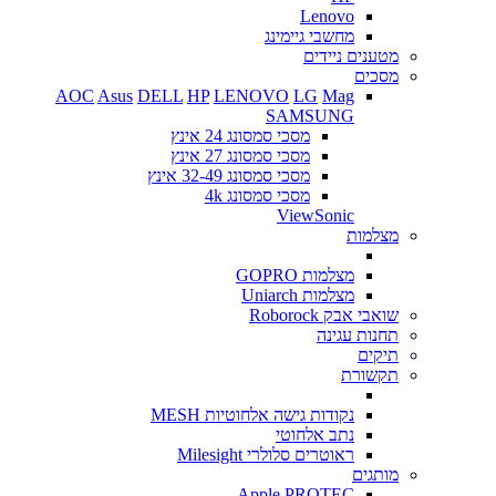
Lenovo
מחשבי גיימינג
מטענים ניידים
מסכים
AOC
Asus
DELL
HP
LENOVO
LG
Mag
SAMSUNG
מסכי סמסונג 24 אינץ
מסכי סמסונג 27 אינץ
מסכי סמסונג 32-49 אינץ
מסכי סמסונג 4k
ViewSonic
מצלמות
מצלמות GOPRO
מצלמות Uniarch
שואבי אבק Roborock
תחנות עגינה
תיקים
תקשורת
נקודות גישה אלחוטיות MESH
נתב אלחוטי
ראוטרים סלולרי Milesight
מותגים
Apple
PROTEC