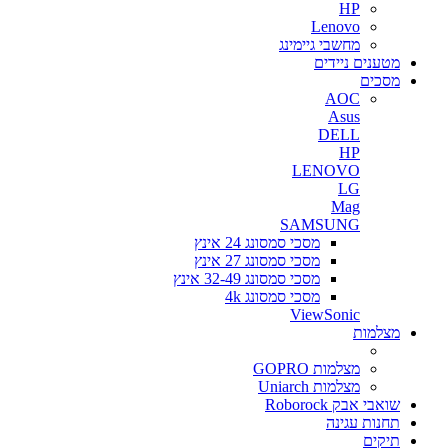
HP
Lenovo
מחשבי גיימינג
מטענים ניידים
מסכים
AOC
Asus
DELL
HP
LENOVO
LG
Mag
SAMSUNG
מסכי סמסונג 24 אינץ
מסכי סמסונג 27 אינץ
מסכי סמסונג 32-49 אינץ
מסכי סמסונג 4k
ViewSonic
מצלמות
מצלמות GOPRO
מצלמות Uniarch
שואבי אבק Roborock
תחנות עגינה
תיקים