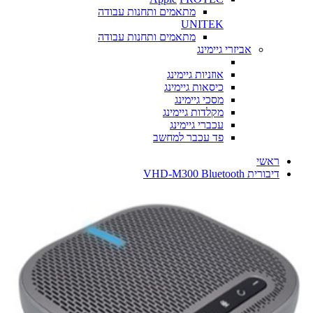
מתאמים ותחנות עבודה
UNITEK
מתאמים ותחנות עבודה
אביזרי גיימינג
אוזניות גיימינג
כיסאות גיימינג
מסכי גיימינג
מקלדות גיימינג
עכברי גיימינג
פד עכבר למחשב
ראשי
דיבורית VHD-M300 Bluetooth