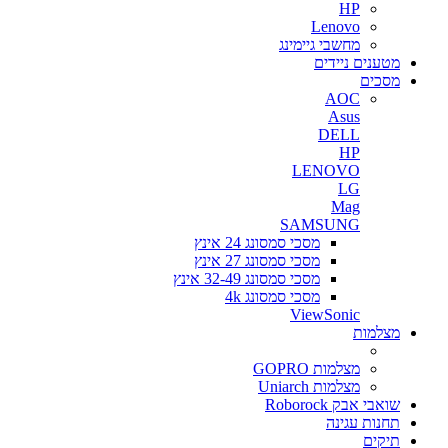
HP
Lenovo
מחשבי גיימינג
מטענים ניידים
מסכים
AOC
Asus
DELL
HP
LENOVO
LG
Mag
SAMSUNG
מסכי סמסונג 24 אינץ
מסכי סמסונג 27 אינץ
מסכי סמסונג 32-49 אינץ
מסכי סמסונג 4k
ViewSonic
מצלמות
מצלמות GOPRO
מצלמות Uniarch
שואבי אבק Roborock
תחנות עגינה
תיקים