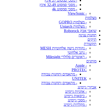
- מסכי סמסונג 27 אינץ
- מסכי סמסונג 32-49 אינץ
- מסכי סמסונג 4k
- ViewSonic
מצלמות
- מצלמות GOPRO
- מצלמות Uniarch
שואבי אבק Roborock
תחנות עגינה
תיקים
תקשורת
- נקודות גישה אלחוטיות MESH
- נתב אלחוטי
- ראוטרים סלולרי Milesight
מותגים
- Apple
PROTEC
- מתאמים ותחנות עבודה
UNITEK
- מתאמים ותחנות עבודה
אביזרי גיימינג
- אוזניות גיימינג
- כיסאות גיימינג
- מסכי גיימינג
- מקלדות גיימינג