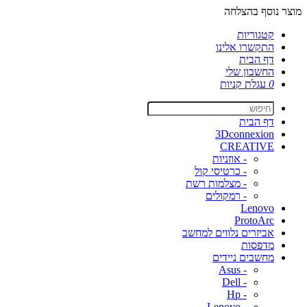
מוצר נוסף בהצלחה
קטגוריות
התקשרו אלינו
דף הבית
החשבון שלי
0
עגלת קניות
דף הבית
3Dconnexion
CREATIVE
- אוזניות
- כרטיסי קול
- מצלמות רשת
- רמקולים
Lenovo
ProtoArc
אביזרים נלווים למחשב
מדפסות
מחשבים ניידים
- Asus
- Dell
- Hp
- Lenovo