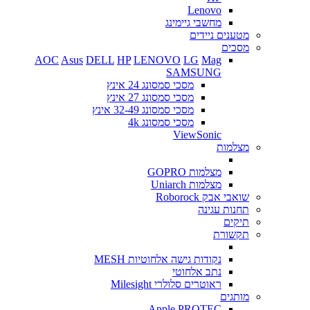
Lenovo
מחשבי גיימינג
מטענים ניידים
מסכים
AOC
Asus
DELL
HP
LENOVO
LG
Mag
SAMSUNG
מסכי סמסונג 24 אינץ
מסכי סמסונג 27 אינץ
מסכי סמסונג 32-49 אינץ
מסכי סמסונג 4k
ViewSonic
מצלמות
מצלמות GOPRO
מצלמות Uniarch
שואבי אבק Roborock
תחנות עגינה
תיקים
תקשורת
נקודות גישה אלחוטיות MESH
נתב אלחוטי
ראוטרים סלולרי Milesight
מותגים
Apple
PROTEC