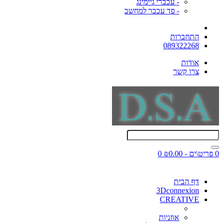
- עכברי גיימינג
- פד עכבר למחשב
התחברות
089322268
אודות
צרו קשר
0 פריט\ים - ₪0.00
0
דף הבית
3Dconnexion
CREATIVE
אוזניות