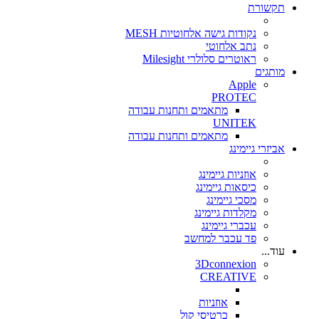
תקשורת
נקודות גישה אלחוטיות MESH
נתב אלחוטי
ראוטרים סלולרי Milesight
מותגים
Apple
PROTEC
מתאמים ותחנות עבודה
UNITEK
מתאמים ותחנות עבודה
אביזרי גיימינג
אוזניות גיימינג
כיסאות גיימינג
מסכי גיימינג
מקלדות גיימינג
עכברי גיימינג
פד עכבר למחשב
עוד...
3Dconnexion
CREATIVE
אוזניות
כרטיסי קול