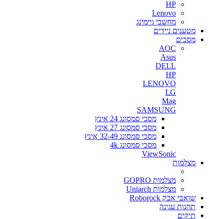
HP
Lenovo
מחשבי גיימינג
מטענים ניידים
מסכים
AOC
Asus
DELL
HP
LENOVO
LG
Mag
SAMSUNG
מסכי סמסונג 24 אינץ
מסכי סמסונג 27 אינץ
מסכי סמסונג 32-49 אינץ
מסכי סמסונג 4k
ViewSonic
מצלמות
מצלמות GOPRO
מצלמות Uniarch
שואבי אבק Roborock
תחנות עגינה
תיקים