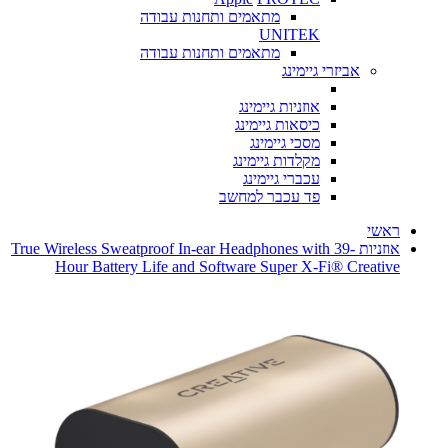
מתאמים ותחנות עבודה
UNITEK
מתאמים ותחנות עבודה
אביזרי גיימינג
אוזניות גיימינג
כיסאות גיימינג
מסכי גיימינג
מקלדות גיימינג
עכברי גיימינג
פד עכבר למחשב
ראשי
אוזניות True Wireless Sweatproof In-ear Headphones with 39-
Hour Battery Life and Software Super X-Fi® Creative