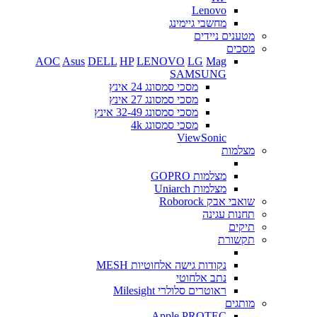
Lenovo
מחשבי גיימינג
מטענים ניידים
מסכים
AOC
Asus
DELL
HP
LENOVO
LG
Mag
SAMSUNG
מסכי סמסונג 24 אינץ
מסכי סמסונג 27 אינץ
מסכי סמסונג 32-49 אינץ
מסכי סמסונג 4k
ViewSonic
מצלמות
מצלמות GOPRO
מצלמות Uniarch
שואבי אבק Roborock
תחנות עגינה
תיקים
תקשורת
נקודות גישה אלחוטיות MESH
נתב אלחוטי
ראוטרים סלולרי Milesight
מותגים
Apple
PROTEC