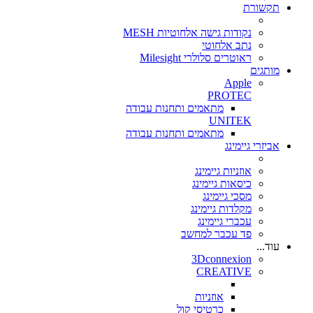
תקשורת
נקודות גישה אלחוטיות MESH
נתב אלחוטי
ראוטרים סלולרי Milesight
מותגים
Apple
PROTEC
מתאמים ותחנות עבודה
UNITEK
מתאמים ותחנות עבודה
אביזרי גיימינג
אוזניות גיימינג
כיסאות גיימינג
מסכי גיימינג
מקלדות גיימינג
עכברי גיימינג
פד עכבר למחשב
עוד...
3Dconnexion
CREATIVE
אוזניות
כרטיסי קול