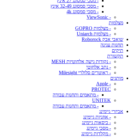
- מסכי סמסונג 27 אינץ
- מסכי סמסונג 32-49 אינץ
- מסכי סמסונג 4k
- ViewSonic
מצלמות
- מצלמות GOPRO
- מצלמות Uniarch
שואבי אבק Roborock
תחנות עגינה
תיקים
תקשורת
- נקודות גישה אלחוטיות MESH
- נתב אלחוטי
- ראוטרים סלולרי Milesight
מותגים
- Apple
PROTEC
- מתאמים ותחנות עבודה
UNITEK
- מתאמים ותחנות עבודה
אביזרי גיימינג
- אוזניות גיימינג
- כיסאות גיימינג
- מסכי גיימינג
- מקלדות גיימינג