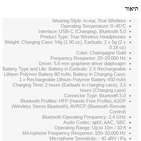
תיאור
Wearing Style: In-ear, True Wireless
Operating Temperature: 0–45°C
Interface: USB-C (Charging), Bluetooth 5.0
Product Type: True Wireless Headphones
Weight: Charging Case: 54g (1.90 oz), Earbuds: 2 x 5g (2 x
0.18 oz)
Color: Champagne Gold
Frequency Response: 20–20,000 Hz
Driver: 5.6 mm graphene driver diaphragm
Battery Type and Life: Battery in Earbuds: 2 X Rechargeable
Lithium Polymer Battery 80 mAh, Battery in Charging Case:
1 x Rechargeable Lithium Polymer Battery 450 mAh
Charging Time: 2 hours (Earbuds in charging case), 3.5
hours (Charging case)
Connector Type: Bluetooth 5.0
Bluetooth Profiles: HFP (Hands-Free Profile), A2DP
(Wireless Stereo Bluetooth), AVRCP (Bluetooth Remote
Control)
Bluetooth Operating Frequency: 2.4 GHz
Audio Codec: aptX, AAC, SBC
Operating Range: Up to 10m / 33 ft
Microphone Frequency Response: 100–10,000 Hz
Microphone Sensitivity: - 42 dBV / Pa