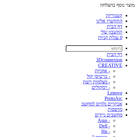
מוצר נוסף בהצלחה
קטגוריות
התקשרו אלינו
דף הבית
החשבון שלי
0
עגלת קניות
דף הבית
3Dconnexion
CREATIVE
- אוזניות
- כרטיסי קול
- מצלמות רשת
- רמקולים
Lenovo
ProtoArc
אביזרים נלווים למחשב
מדפסות
מחשבים ניידים
- Asus
- Dell
- Hp
- Lenovo