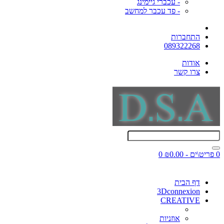
- עכברי גיימינג
- פד עכבר למחשב
התחברות
089322268
אודות
צרו קשר
0 פריט\ים - ₪0.00
0
דף הבית
3Dconnexion
CREATIVE
אוזניות