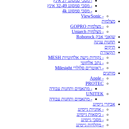
- מסכי סמסונג 27 אינץ
- מסכי סמסונג 32-49 אינץ
- מסכי סמסונג 4k
- ViewSonic
מצלמות
- מצלמות GOPRO
- מצלמות Uniarch
שואבי אבק Roborock
תחנות עגינה
תיקים
תקשורת
- נקודות גישה אלחוטיות MESH
- נתב אלחוטי
- ראוטרים סלולרי Milesight
מותגים
- Apple
PROTEC
- מתאמים ותחנות עבודה
UNITEK
- מתאמים ותחנות עבודה
אביזרי גיימינג
- אוזניות גיימינג
- כיסאות גיימינג
- מסכי גיימינג
- מקלדות גיימינג