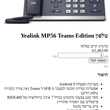
טלפון Yealink MP56 Teams Edition
זמינות: קיים במלאי
₪1,463.00
הוספה לסל
תיאור
מערכת הפעלה Android 9
אפשרות שדרוג תוכנה למעבר מ SFB ל Teams (אין צורך בקניית
טלפון חדש)
מסך מגע צבעוני מתכוונן בגודל 7 אינץ' ברזולוציה של 800X480
פיקסלים עם תאורה אחורית
מתג עריסה מגנטי