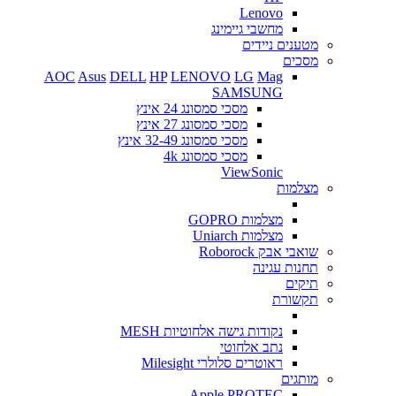
Lenovo
מחשבי גיימינג
מטענים ניידים
מסכים
AOC
Asus
DELL
HP
LENOVO
LG
Mag
SAMSUNG
מסכי סמסונג 24 אינץ
מסכי סמסונג 27 אינץ
מסכי סמסונג 32-49 אינץ
מסכי סמסונג 4k
ViewSonic
מצלמות
מצלמות GOPRO
מצלמות Uniarch
שואבי אבק Roborock
תחנות עגינה
תיקים
תקשורת
נקודות גישה אלחוטיות MESH
נתב אלחוטי
ראוטרים סלולרי Milesight
מותגים
Apple
PROTEC