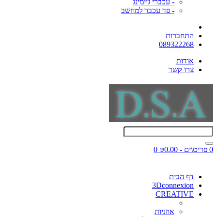
- עכברי גיימינג
- פד עכבר למחשב
התחברות
089322268
אודות
צרו קשר
0 פריט\ים - ₪0.00
0
דף הבית
3Dconnexion
CREATIVE
אוזניות