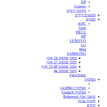
HP
Lenovo
מחשבי גיימינג
מטענים ניידים
מסכים
AOC
Asus
DELL
HP
LENOVO
LG
Mag
SAMSUNG
מסכי סמסונג 24 אינץ
מסכי סמסונג 27 אינץ
מסכי סמסונג 32-49 אינץ
מסכי סמסונג 4k
ViewSonic
מצלמות
מצלמות GOPRO
מצלמות Uniarch
שואבי אבק Roborock
תחנות עגינה
תיקים