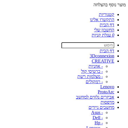
מוצר נוסף בהצלחה
קטגוריות
התקשרו אלינו
דף הבית
החשבון שלי
0
עגלת קניות
דף הבית
3Dconnexion
CREATIVE
- אוזניות
- כרטיסי קול
- מצלמות רשת
- רמקולים
Lenovo
ProtoArc
אביזרים נלווים למחשב
מדפסות
מחשבים ניידים
- Asus
- Dell
- Hp
- Lenovo