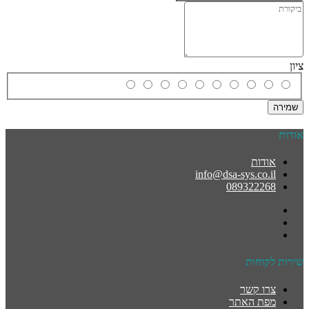
ציון
שמירה
אודות
אודות
info@dsa-sys.co.il
089322268
שירות לקוחות
צרו קשר
מפת האתר