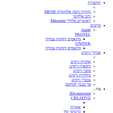
תקשורת
נקודות גישה אלחוטיות MESH
נתב אלחוטי
ראוטרים סלולרי Milesight
מותגים
Apple
PROTEC
מתאמים ותחנות עבודה
UNITEK
מתאמים ותחנות עבודה
אביזרי גיימינג
אוזניות גיימינג
כיסאות גיימינג
מסכי גיימינג
מקלדות גיימינג
עכברי גיימינג
פד עכבר למחשב
עוד...
3Dconnexion
CREATIVE
אוזניות
כרטיסי קול