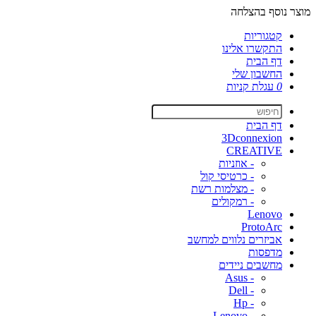
מוצר נוסף בהצלחה
קטגוריות
התקשרו אלינו
דף הבית
החשבון שלי
0
עגלת קניות
דף הבית
3Dconnexion
CREATIVE
- אוזניות
- כרטיסי קול
- מצלמות רשת
- רמקולים
Lenovo
ProtoArc
אביזרים נלווים למחשב
מדפסות
מחשבים ניידים
- Asus
- Dell
- Hp
- Lenovo