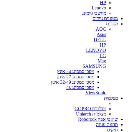
HP
Lenovo
מחשבי גיימינג
מטענים ניידים
מסכים
AOC
Asus
DELL
HP
LENOVO
LG
Mag
SAMSUNG
מסכי סמסונג 24 אינץ
מסכי סמסונג 27 אינץ
מסכי סמסונג 32-49 אינץ
מסכי סמסונג 4k
ViewSonic
מצלמות
מצלמות GOPRO
מצלמות Uniarch
שואבי אבק Roborock
תחנות עגינה
תיקים