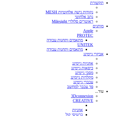
תקשורת
נקודות גישה אלחוטיות MESH
נתב אלחוטי
ראוטרים סלולרי Milesight
מותגים
Apple
PROTEC
מתאמים ותחנות עבודה
UNITEK
מתאמים ותחנות עבודה
אביזרי גיימינג
אוזניות גיימינג
כיסאות גיימינג
מסכי גיימינג
מקלדות גיימינג
עכברי גיימינג
פד עכבר למחשב
עוד...
3Dconnexion
CREATIVE
אוזניות
כרטיסי קול