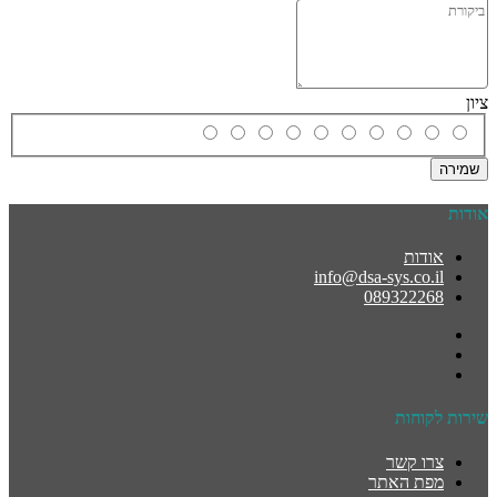
ציון
שמירה
אודות
אודות
info@dsa-sys.co.il
089322268
שירות לקוחות
צרו קשר
מפת האתר