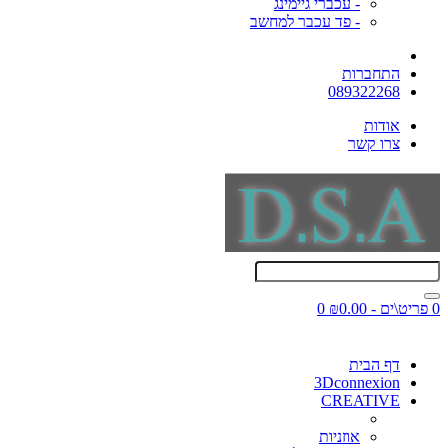
- עכברי גיימינג
- פד עכבר למחשב
התחברות
089322268
אודות
צרו קשר
0 פריט\ים - ₪0.00
0
דף הבית
3Dconnexion
CREATIVE
אוזניות