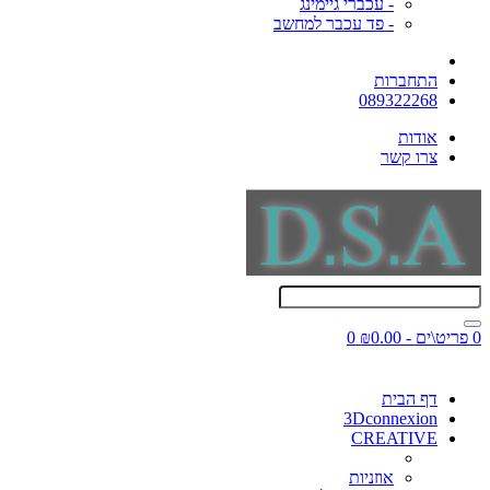
- עכברי גיימינג
- פד עכבר למחשב
התחברות
089322268
אודות
צרו קשר
0 פריט\ים - ₪0.00
0
דף הבית
3Dconnexion
CREATIVE
אוזניות