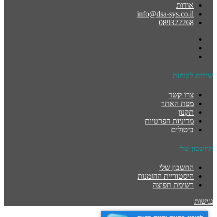
אודות
info@dsa-sys.co.il
089322268
שירות לקוחות
צרו קשר
מפת האתר
תקנון
מדיניות הפרטיות
ביטולים
החשבון שלי
החשבון שלי
היסטוריית ההזמנות
רשימת תפוצה
נגישות