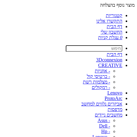
מוצר נוסף בהצלחה
קטגוריות
התקשרו אלינו
דף הבית
החשבון שלי
0
עגלת קניות
דף הבית
3Dconnexion
CREATIVE
- אוזניות
- כרטיסי קול
- מצלמות רשת
- רמקולים
Lenovo
ProtoArc
אביזרים נלווים למחשב
מדפסות
מחשבים ניידים
- Asus
- Dell
- Hp
- Lenovo