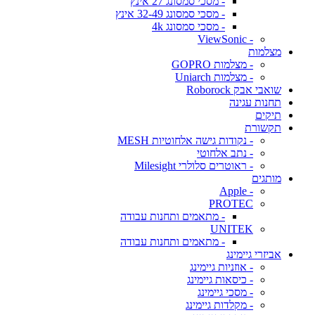
- מסכי סמסונג 27 אינץ
- מסכי סמסונג 32-49 אינץ
- מסכי סמסונג 4k
- ViewSonic
מצלמות
- מצלמות GOPRO
- מצלמות Uniarch
שואבי אבק Roborock
תחנות עגינה
תיקים
תקשורת
- נקודות גישה אלחוטיות MESH
- נתב אלחוטי
- ראוטרים סלולרי Milesight
מותגים
- Apple
PROTEC
- מתאמים ותחנות עבודה
UNITEK
- מתאמים ותחנות עבודה
אביזרי גיימינג
- אוזניות גיימינג
- כיסאות גיימינג
- מסכי גיימינג
- מקלדות גיימינג