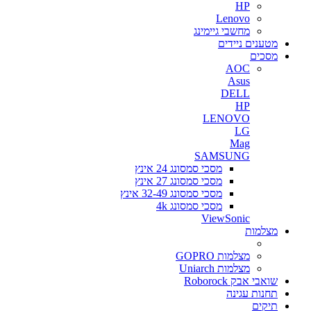
HP
Lenovo
מחשבי גיימינג
מטענים ניידים
מסכים
AOC
Asus
DELL
HP
LENOVO
LG
Mag
SAMSUNG
מסכי סמסונג 24 אינץ
מסכי סמסונג 27 אינץ
מסכי סמסונג 32-49 אינץ
מסכי סמסונג 4k
ViewSonic
מצלמות
מצלמות GOPRO
מצלמות Uniarch
שואבי אבק Roborock
תחנות עגינה
תיקים