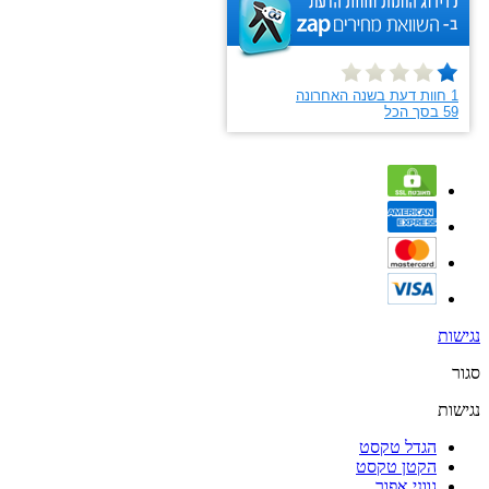
נגישות
סגור
נגישות
הגדל טקסט
הקטן טקסט
גווני אפור