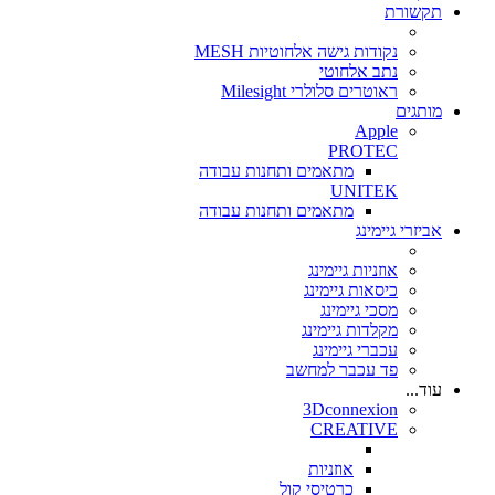
תקשורת
נקודות גישה אלחוטיות MESH
נתב אלחוטי
ראוטרים סלולרי Milesight
מותגים
Apple
PROTEC
מתאמים ותחנות עבודה
UNITEK
מתאמים ותחנות עבודה
אביזרי גיימינג
אוזניות גיימינג
כיסאות גיימינג
מסכי גיימינג
מקלדות גיימינג
עכברי גיימינג
פד עכבר למחשב
עוד...
3Dconnexion
CREATIVE
אוזניות
כרטיסי קול