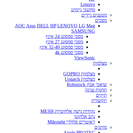
Lenovo
מחשבי גיימינג
מטענים ניידים
מסכים
AOC
Asus
DELL
HP
LENOVO
LG
Mag
SAMSUNG
מסכי סמסונג 24 אינץ
מסכי סמסונג 27 אינץ
מסכי סמסונג 32-49 אינץ
מסכי סמסונג 4k
ViewSonic
מצלמות
מצלמות GOPRO
מצלמות Uniarch
שואבי אבק Roborock
תחנות עגינה
תיקים
תקשורת
נקודות גישה אלחוטיות MESH
נתב אלחוטי
ראוטרים סלולרי Milesight
מותגים
Apple
PROTEC