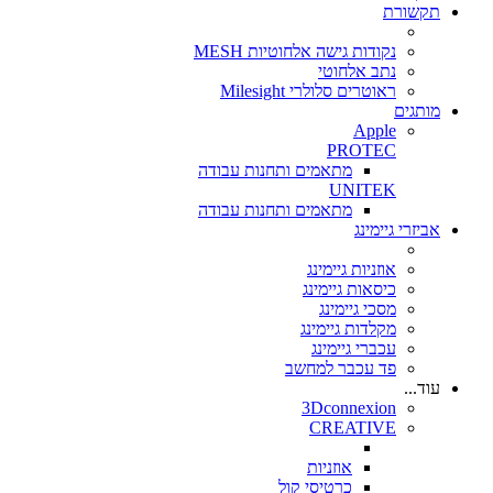
תקשורת
נקודות גישה אלחוטיות MESH
נתב אלחוטי
ראוטרים סלולרי Milesight
מותגים
Apple
PROTEC
מתאמים ותחנות עבודה
UNITEK
מתאמים ותחנות עבודה
אביזרי גיימינג
אוזניות גיימינג
כיסאות גיימינג
מסכי גיימינג
מקלדות גיימינג
עכברי גיימינג
פד עכבר למחשב
עוד...
3Dconnexion
CREATIVE
אוזניות
כרטיסי קול