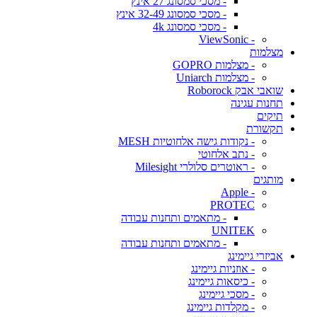
- מסכי סמסונג 27 אינץ
- מסכי סמסונג 32-49 אינץ
- מסכי סמסונג 4k
- ViewSonic
מצלמות
- מצלמות GOPRO
- מצלמות Uniarch
שואבי אבק Roborock
תחנות עגינה
תיקים
תקשורת
- נקודות גישה אלחוטיות MESH
- נתב אלחוטי
- ראוטרים סלולרי Milesight
מותגים
- Apple
PROTEC
- מתאמים ותחנות עבודה
UNITEK
- מתאמים ותחנות עבודה
אביזרי גיימינג
- אוזניות גיימינג
- כיסאות גיימינג
- מסכי גיימינג
- מקלדות גיימינג