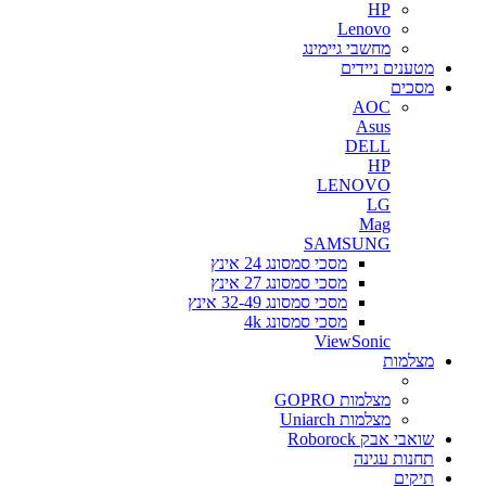
HP
Lenovo
מחשבי גיימינג
מטענים ניידים
מסכים
AOC
Asus
DELL
HP
LENOVO
LG
Mag
SAMSUNG
מסכי סמסונג 24 אינץ
מסכי סמסונג 27 אינץ
מסכי סמסונג 32-49 אינץ
מסכי סמסונג 4k
ViewSonic
מצלמות
מצלמות GOPRO
מצלמות Uniarch
שואבי אבק Roborock
תחנות עגינה
תיקים