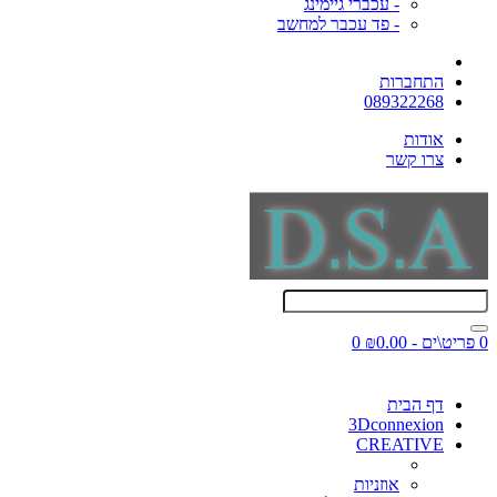
- עכברי גיימינג
- פד עכבר למחשב
התחברות
089322268
אודות
צרו קשר
0 פריט\ים - ₪0.00
0
דף הבית
3Dconnexion
CREATIVE
אוזניות