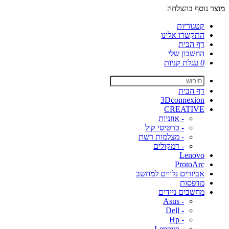
מוצר נוסף בהצלחה
קטגוריות
התקשרו אלינו
דף הבית
החשבון שלי
0
עגלת קניות
דף הבית
3Dconnexion
CREATIVE
- אוזניות
- כרטיסי קול
- מצלמות רשת
- רמקולים
Lenovo
ProtoArc
אביזרים נלווים למחשב
מדפסות
מחשבים ניידים
- Asus
- Dell
- Hp
- Lenovo