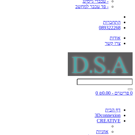
- עכברי גיימינג
- פד עכבר למחשב
התחברות
089322268
אודות
צרו קשר
0 פריט\ים - ₪0.00
0
דף הבית
3Dconnexion
CREATIVE
אוזניות