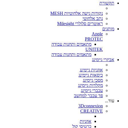
תקשורת
נקודות גישה אלחוטיות MESH
נתב אלחוטי
ראוטרים סלולרי Milesight
מותגים
Apple
PROTEC
מתאמים ותחנות עבודה
UNITEK
מתאמים ותחנות עבודה
אביזרי גיימינג
אוזניות גיימינג
כיסאות גיימינג
מסכי גיימינג
מקלדות גיימינג
עכברי גיימינג
פד עכבר למחשב
עוד...
3Dconnexion
CREATIVE
אוזניות
כרטיסי קול