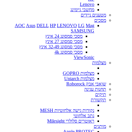
Lenovo
מחשבי גיימינג
מטענים ניידים
מסכים
AOC
Asus
DELL
HP
LENOVO
LG
Mag
SAMSUNG
מסכי סמסונג 24 אינץ
מסכי סמסונג 27 אינץ
מסכי סמסונג 32-49 אינץ
מסכי סמסונג 4k
ViewSonic
מצלמות
מצלמות GOPRO
מצלמות Uniarch
שואבי אבק Roborock
תחנות עגינה
תיקים
תקשורת
נקודות גישה אלחוטיות MESH
נתב אלחוטי
ראוטרים סלולרי Milesight
מותגים
Apple
PROTEC