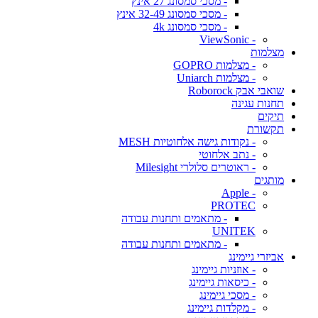
- מסכי סמסונג 27 אינץ
- מסכי סמסונג 32-49 אינץ
- מסכי סמסונג 4k
- ViewSonic
מצלמות
- מצלמות GOPRO
- מצלמות Uniarch
שואבי אבק Roborock
תחנות עגינה
תיקים
תקשורת
- נקודות גישה אלחוטיות MESH
- נתב אלחוטי
- ראוטרים סלולרי Milesight
מותגים
- Apple
PROTEC
- מתאמים ותחנות עבודה
UNITEK
- מתאמים ותחנות עבודה
אביזרי גיימינג
- אוזניות גיימינג
- כיסאות גיימינג
- מסכי גיימינג
- מקלדות גיימינג