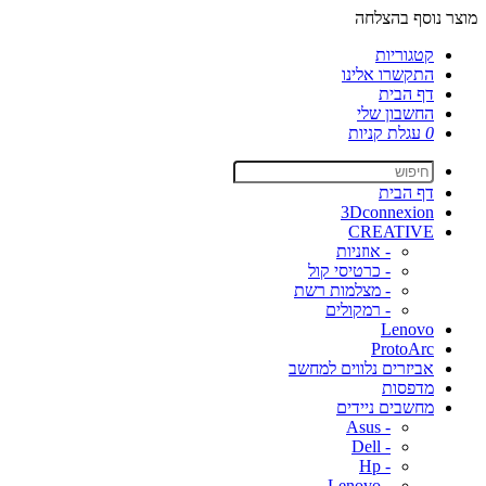
מוצר נוסף בהצלחה
קטגוריות
התקשרו אלינו
דף הבית
החשבון שלי
0
עגלת קניות
דף הבית
3Dconnexion
CREATIVE
- אוזניות
- כרטיסי קול
- מצלמות רשת
- רמקולים
Lenovo
ProtoArc
אביזרים נלווים למחשב
מדפסות
מחשבים ניידים
- Asus
- Dell
- Hp
- Lenovo