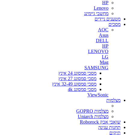
HP
Lenovo
מחשבי גיימינג
מטענים ניידים
מסכים
AOC
Asus
DELL
HP
LENOVO
LG
Mag
SAMSUNG
מסכי סמסונג 24 אינץ
מסכי סמסונג 27 אינץ
מסכי סמסונג 32-49 אינץ
מסכי סמסונג 4k
ViewSonic
מצלמות
מצלמות GOPRO
מצלמות Uniarch
שואבי אבק Roborock
תחנות עגינה
תיקים