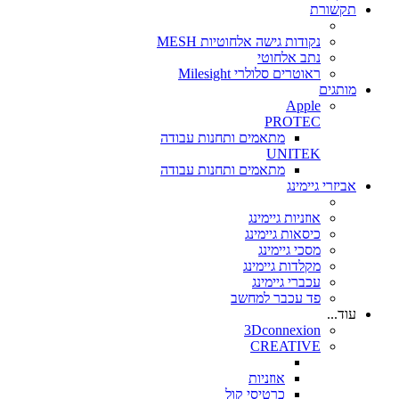
תקשורת
נקודות גישה אלחוטיות MESH
נתב אלחוטי
ראוטרים סלולרי Milesight
מותגים
Apple
PROTEC
מתאמים ותחנות עבודה
UNITEK
מתאמים ותחנות עבודה
אביזרי גיימינג
אוזניות גיימינג
כיסאות גיימינג
מסכי גיימינג
מקלדות גיימינג
עכברי גיימינג
פד עכבר למחשב
עוד...
3Dconnexion
CREATIVE
אוזניות
כרטיסי קול