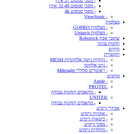
- מסכי סמסונג 27 אינץ
- מסכי סמסונג 32-49 אינץ
- מסכי סמסונג 4k
- ViewSonic
מצלמות
- מצלמות GOPRO
- מצלמות Uniarch
שואבי אבק Roborock
תחנות עגינה
תיקים
תקשורת
- נקודות גישה אלחוטיות MESH
- נתב אלחוטי
- ראוטרים סלולרי Milesight
מותגים
- Apple
PROTEC
- מתאמים ותחנות עבודה
UNITEK
- מתאמים ותחנות עבודה
אביזרי גיימינג
- אוזניות גיימינג
- כיסאות גיימינג
- מסכי גיימינג
- מקלדות גיימינג