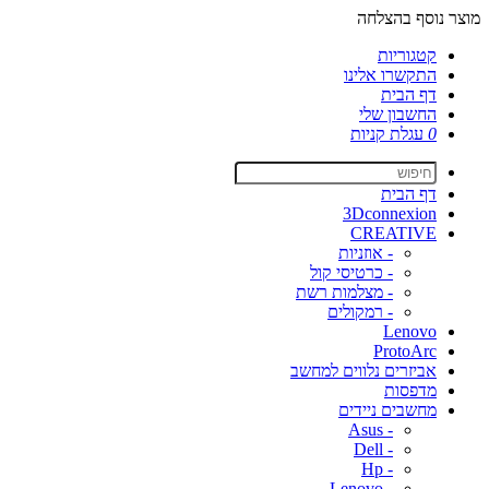
מוצר נוסף בהצלחה
קטגוריות
התקשרו אלינו
דף הבית
החשבון שלי
0
עגלת קניות
דף הבית
3Dconnexion
CREATIVE
- אוזניות
- כרטיסי קול
- מצלמות רשת
- רמקולים
Lenovo
ProtoArc
אביזרים נלווים למחשב
מדפסות
מחשבים ניידים
- Asus
- Dell
- Hp
- Lenovo