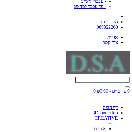
- עכברי גיימינג
- פד עכבר למחשב
התחברות
089322268
אודות
צרו קשר
0 פריט\ים - ₪0.00
0
דף הבית
3Dconnexion
CREATIVE
אוזניות