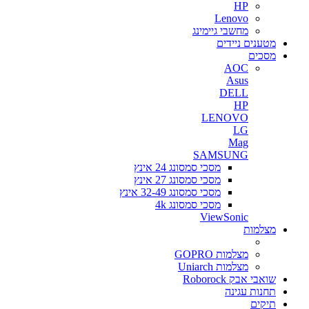
HP
Lenovo
מחשבי גיימינג
מטענים ניידים
מסכים
AOC
Asus
DELL
HP
LENOVO
LG
Mag
SAMSUNG
מסכי סמסונג 24 אינץ
מסכי סמסונג 27 אינץ
מסכי סמסונג 32-49 אינץ
מסכי סמסונג 4k
ViewSonic
מצלמות
מצלמות GOPRO
מצלמות Uniarch
שואבי אבק Roborock
תחנות עגינה
תיקים