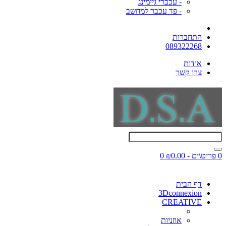
- עכברי גיימינג
- פד עכבר למחשב
התחברות
089322268
אודות
צרו קשר
0 פריט\ים - ₪0.00
0
דף הבית
3Dconnexion
CREATIVE
אוזניות