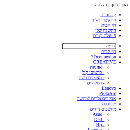
מוצר נוסף בהצלחה
קטגוריות
התקשרו אלינו
דף הבית
החשבון שלי
0
עגלת קניות
דף הבית
3Dconnexion
CREATIVE
- אוזניות
- כרטיסי קול
- מצלמות רשת
- רמקולים
Lenovo
ProtoArc
אביזרים נלווים למחשב
מדפסות
מחשבים ניידים
- Asus
- Dell
- Hp
- Lenovo