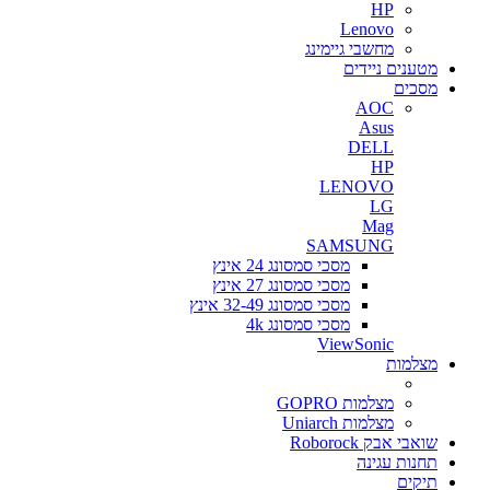
HP
Lenovo
מחשבי גיימינג
מטענים ניידים
מסכים
AOC
Asus
DELL
HP
LENOVO
LG
Mag
SAMSUNG
מסכי סמסונג 24 אינץ
מסכי סמסונג 27 אינץ
מסכי סמסונג 32-49 אינץ
מסכי סמסונג 4k
ViewSonic
מצלמות
מצלמות GOPRO
מצלמות Uniarch
שואבי אבק Roborock
תחנות עגינה
תיקים