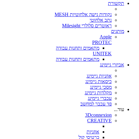
תקשורת
נקודות גישה אלחוטיות MESH
נתב אלחוטי
ראוטרים סלולרי Milesight
מותגים
Apple
PROTEC
מתאמים ותחנות עבודה
UNITEK
מתאמים ותחנות עבודה
אביזרי גיימינג
אוזניות גיימינג
כיסאות גיימינג
מסכי גיימינג
מקלדות גיימינג
עכברי גיימינג
פד עכבר למחשב
עוד...
3Dconnexion
CREATIVE
אוזניות
כרטיסי קול