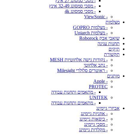
- מסכי סמסונג 27 אינץ
- מסכי סמסונג 32-49 אינץ
- מסכי סמסונג 4k
- ViewSonic
מצלמות
- מצלמות GOPRO
- מצלמות Uniarch
שואבי אבק Roborock
תחנות עגינה
תיקים
תקשורת
- נקודות גישה אלחוטיות MESH
- נתב אלחוטי
- ראוטרים סלולרי Milesight
מותגים
- Apple
PROTEC
- מתאמים ותחנות עבודה
UNITEK
- מתאמים ותחנות עבודה
אביזרי גיימינג
- אוזניות גיימינג
- כיסאות גיימינג
- מסכי גיימינג
- מקלדות גיימינג