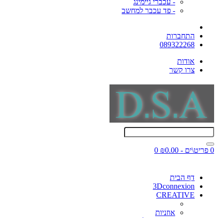
- עכברי גיימינג
- פד עכבר למחשב
התחברות
089322268
אודות
צרו קשר
0 פריט\ים - ₪0.00
0
דף הבית
3Dconnexion
CREATIVE
אוזניות