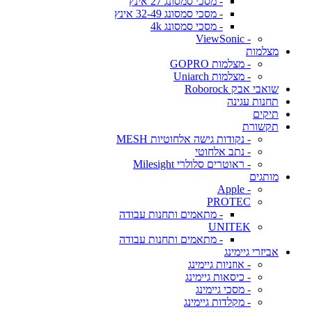
- מסכי סמסונג 27 אינץ
- מסכי סמסונג 32-49 אינץ
- מסכי סמסונג 4k
- ViewSonic
מצלמות
- מצלמות GOPRO
- מצלמות Uniarch
שואבי אבק Roborock
תחנות עגינה
תיקים
תקשורת
- נקודות גישה אלחוטיות MESH
- נתב אלחוטי
- ראוטרים סלולרי Milesight
מותגים
- Apple
PROTEC
- מתאמים ותחנות עבודה
UNITEK
- מתאמים ותחנות עבודה
אביזרי גיימינג
- אוזניות גיימינג
- כיסאות גיימינג
- מסכי גיימינג
- מקלדות גיימינג