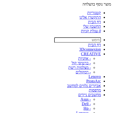
מוצר נוסף בהצלחה
קטגוריות
התקשרו אלינו
דף הבית
החשבון שלי
0
עגלת קניות
דף הבית
3Dconnexion
CREATIVE
- אוזניות
- כרטיסי קול
- מצלמות רשת
- רמקולים
Lenovo
ProtoArc
אביזרים נלווים למחשב
מדפסות
מחשבים ניידים
- Asus
- Dell
- Hp
- Lenovo