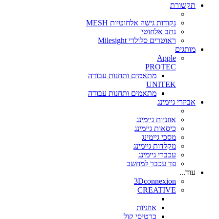
תקשורת
נקודות גישה אלחוטיות MESH
נתב אלחוטי
ראוטרים סלולרי Milesight
מותגים
Apple
PROTEC
מתאמים ותחנות עבודה
UNITEK
מתאמים ותחנות עבודה
אביזרי גיימינג
אוזניות גיימינג
כיסאות גיימינג
מסכי גיימינג
מקלדות גיימינג
עכברי גיימינג
פד עכבר למחשב
עוד...
3Dconnexion
CREATIVE
אוזניות
כרטיסי קול