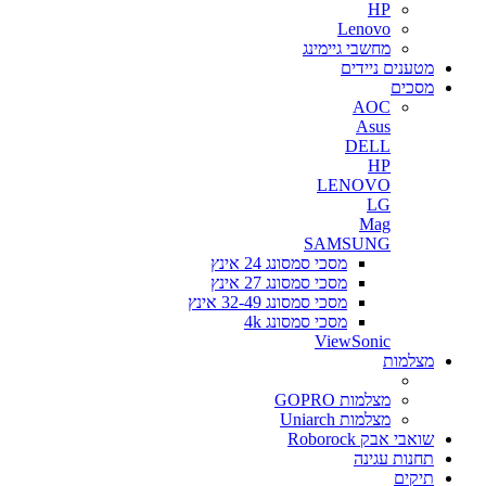
HP
Lenovo
מחשבי גיימינג
מטענים ניידים
מסכים
AOC
Asus
DELL
HP
LENOVO
LG
Mag
SAMSUNG
מסכי סמסונג 24 אינץ
מסכי סמסונג 27 אינץ
מסכי סמסונג 32-49 אינץ
מסכי סמסונג 4k
ViewSonic
מצלמות
מצלמות GOPRO
מצלמות Uniarch
שואבי אבק Roborock
תחנות עגינה
תיקים