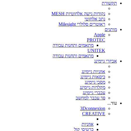
תקשורת
נקודות גישה אלחוטיות MESH
נתב אלחוטי
ראוטרים סלולרי Milesight
מותגים
Apple
PROTEC
מתאמים ותחנות עבודה
UNITEK
מתאמים ותחנות עבודה
אביזרי גיימינג
אוזניות גיימינג
כיסאות גיימינג
מסכי גיימינג
מקלדות גיימינג
עכברי גיימינג
פד עכבר למחשב
עוד...
3Dconnexion
CREATIVE
אוזניות
כרטיסי קול