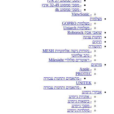
- מסכי סמסונג 27 אינץ
- מסכי סמסונג 32-49 אינץ
- מסכי סמסונג 4k
- ViewSonic
מצלמות
- מצלמות GOPRO
- מצלמות Uniarch
שואבי אבק Roborock
תחנות עגינה
תיקים
תקשורת
- נקודות גישה אלחוטיות MESH
- נתב אלחוטי
- ראוטרים סלולרי Milesight
מותגים
- Apple
PROTEC
- מתאמים ותחנות עבודה
UNITEK
- מתאמים ותחנות עבודה
אביזרי גיימינג
- אוזניות גיימינג
- כיסאות גיימינג
- מסכי גיימינג
- מקלדות גיימינג