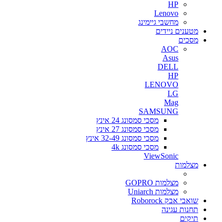
HP
Lenovo
מחשבי גיימינג
מטענים ניידים
מסכים
AOC
Asus
DELL
HP
LENOVO
LG
Mag
SAMSUNG
מסכי סמסונג 24 אינץ
מסכי סמסונג 27 אינץ
מסכי סמסונג 32-49 אינץ
מסכי סמסונג 4k
ViewSonic
מצלמות
מצלמות GOPRO
מצלמות Uniarch
שואבי אבק Roborock
תחנות עגינה
תיקים