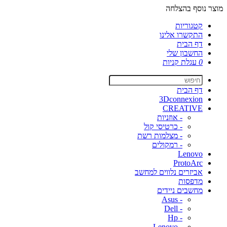
מוצר נוסף בהצלחה
קטגוריות
התקשרו אלינו
דף הבית
החשבון שלי
0
עגלת קניות
דף הבית
3Dconnexion
CREATIVE
- אוזניות
- כרטיסי קול
- מצלמות רשת
- רמקולים
Lenovo
ProtoArc
אביזרים נלווים למחשב
מדפסות
מחשבים ניידים
- Asus
- Dell
- Hp
- Lenovo