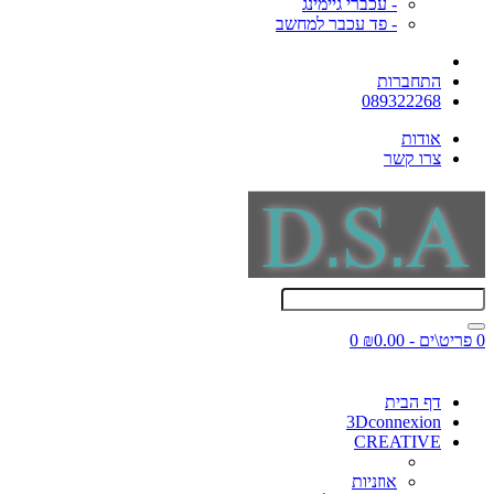
- עכברי גיימינג
- פד עכבר למחשב
התחברות
089322268
אודות
צרו קשר
0 פריט\ים - ₪0.00
0
דף הבית
3Dconnexion
CREATIVE
אוזניות