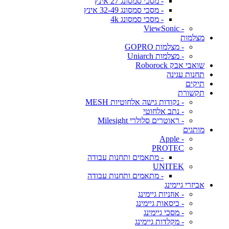
- מסכי סמסונג 27 אינץ
- מסכי סמסונג 32-49 אינץ
- מסכי סמסונג 4k
- ViewSonic
מצלמות
- מצלמות GOPRO
- מצלמות Uniarch
שואבי אבק Roborock
תחנות עגינה
תיקים
תקשורת
- נקודות גישה אלחוטיות MESH
- נתב אלחוטי
- ראוטרים סלולרי Milesight
מותגים
- Apple
PROTEC
- מתאמים ותחנות עבודה
UNITEK
- מתאמים ותחנות עבודה
אביזרי גיימינג
- אוזניות גיימינג
- כיסאות גיימינג
- מסכי גיימינג
- מקלדות גיימינג