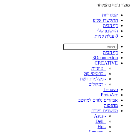
מוצר נוסף בהצלחה
קטגוריות
התקשרו אלינו
דף הבית
החשבון שלי
0
עגלת קניות
דף הבית
3Dconnexion
CREATIVE
- אוזניות
- כרטיסי קול
- מצלמות רשת
- רמקולים
Lenovo
ProtoArc
אביזרים נלווים למחשב
מדפסות
מחשבים ניידים
- Asus
- Dell
- Hp
- Lenovo