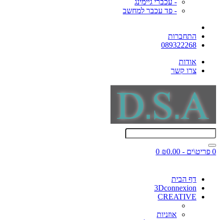
- עכברי גיימינג
- פד עכבר למחשב
התחברות
089322268
אודות
צרו קשר
0 פריט\ים - ₪0.00
0
דף הבית
3Dconnexion
CREATIVE
אוזניות