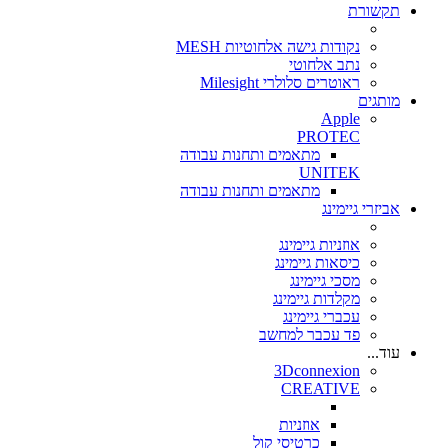
תקשורת
נקודות גישה אלחוטיות MESH
נתב אלחוטי
ראוטרים סלולרי Milesight
מותגים
Apple
PROTEC
מתאמים ותחנות עבודה
UNITEK
מתאמים ותחנות עבודה
אביזרי גיימינג
אוזניות גיימינג
כיסאות גיימינג
מסכי גיימינג
מקלדות גיימינג
עכברי גיימינג
פד עכבר למחשב
עוד...
3Dconnexion
CREATIVE
אוזניות
כרטיסי קול