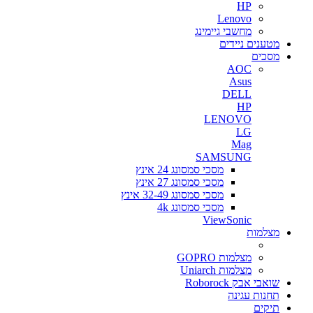
HP
Lenovo
מחשבי גיימינג
מטענים ניידים
מסכים
AOC
Asus
DELL
HP
LENOVO
LG
Mag
SAMSUNG
מסכי סמסונג 24 אינץ
מסכי סמסונג 27 אינץ
מסכי סמסונג 32-49 אינץ
מסכי סמסונג 4k
ViewSonic
מצלמות
מצלמות GOPRO
מצלמות Uniarch
שואבי אבק Roborock
תחנות עגינה
תיקים