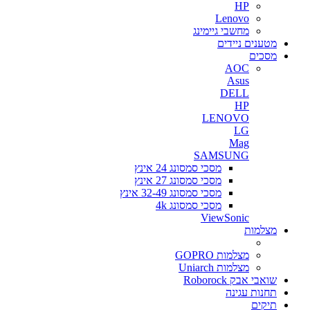
HP
Lenovo
מחשבי גיימינג
מטענים ניידים
מסכים
AOC
Asus
DELL
HP
LENOVO
LG
Mag
SAMSUNG
מסכי סמסונג 24 אינץ
מסכי סמסונג 27 אינץ
מסכי סמסונג 32-49 אינץ
מסכי סמסונג 4k
ViewSonic
מצלמות
מצלמות GOPRO
מצלמות Uniarch
שואבי אבק Roborock
תחנות עגינה
תיקים