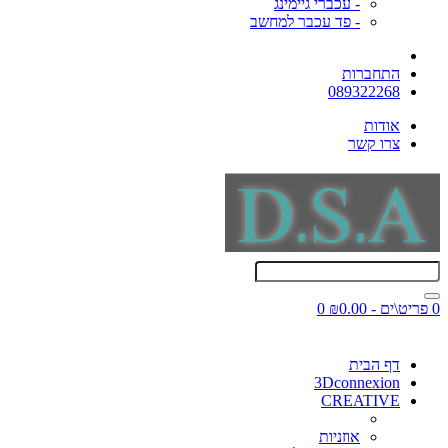
- עכברי גיימינג
- פד עכבר למחשב
התחברות
089322268
אודות
צרו קשר
0 פריט\ים - ₪0.00
0
דף הבית
3Dconnexion
CREATIVE
אוזניות