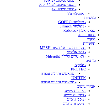
- מסכי סמסונג 27 אינץ
- מסכי סמסונג 32-49 אינץ
- מסכי סמסונג 4k
- ViewSonic
מצלמות
- מצלמות GOPRO
- מצלמות Uniarch
שואבי אבק Roborock
תחנות עגינה
תיקים
תקשורת
- נקודות גישה אלחוטיות MESH
- נתב אלחוטי
- ראוטרים סלולרי Milesight
מותגים
- Apple
PROTEC
- מתאמים ותחנות עבודה
UNITEK
- מתאמים ותחנות עבודה
אביזרי גיימינג
- אוזניות גיימינג
- כיסאות גיימינג
- מסכי גיימינג
- מקלדות גיימינג