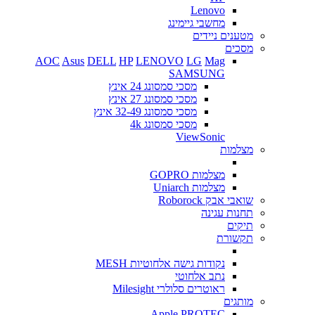
Lenovo
מחשבי גיימינג
מטענים ניידים
מסכים
AOC
Asus
DELL
HP
LENOVO
LG
Mag
SAMSUNG
מסכי סמסונג 24 אינץ
מסכי סמסונג 27 אינץ
מסכי סמסונג 32-49 אינץ
מסכי סמסונג 4k
ViewSonic
מצלמות
מצלמות GOPRO
מצלמות Uniarch
שואבי אבק Roborock
תחנות עגינה
תיקים
תקשורת
נקודות גישה אלחוטיות MESH
נתב אלחוטי
ראוטרים סלולרי Milesight
מותגים
Apple
PROTEC