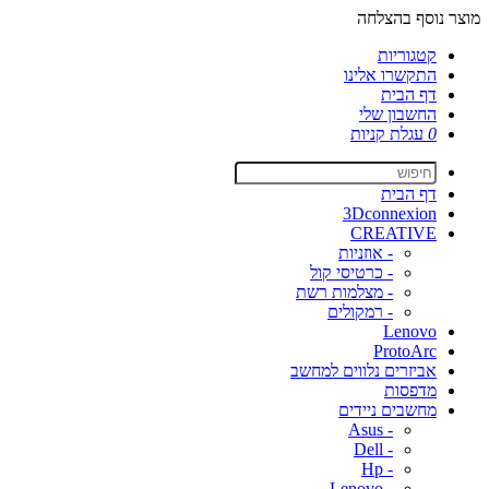
מוצר נוסף בהצלחה
קטגוריות
התקשרו אלינו
דף הבית
החשבון שלי
0
עגלת קניות
דף הבית
3Dconnexion
CREATIVE
- אוזניות
- כרטיסי קול
- מצלמות רשת
- רמקולים
Lenovo
ProtoArc
אביזרים נלווים למחשב
מדפסות
מחשבים ניידים
- Asus
- Dell
- Hp
- Lenovo