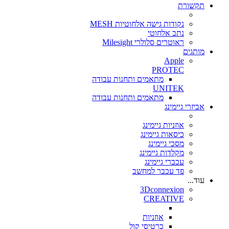
תקשורת
נקודות גישה אלחוטיות MESH
נתב אלחוטי
ראוטרים סלולרי Milesight
מותגים
Apple
PROTEC
מתאמים ותחנות עבודה
UNITEK
מתאמים ותחנות עבודה
אביזרי גיימינג
אוזניות גיימינג
כיסאות גיימינג
מסכי גיימינג
מקלדות גיימינג
עכברי גיימינג
פד עכבר למחשב
עוד...
3Dconnexion
CREATIVE
אוזניות
כרטיסי קול