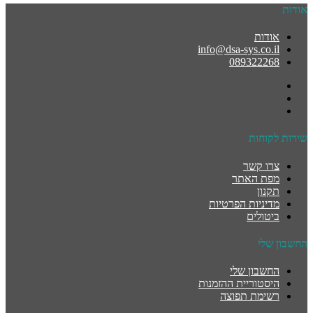
אודות
אודות
info@dsa-sys.co.il
089322268
שירות לקוחות
צרו קשר
מפת האתר
תקנון
מדיניות הפרטיות
ביטולים
החשבון שלי
החשבון שלי
היסטוריית ההזמנות
רשימת תפוצה