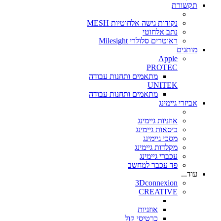
תקשורת
נקודות גישה אלחוטיות MESH
נתב אלחוטי
ראוטרים סלולרי Milesight
מותגים
Apple
PROTEC
מתאמים ותחנות עבודה
UNITEK
מתאמים ותחנות עבודה
אביזרי גיימינג
אוזניות גיימינג
כיסאות גיימינג
מסכי גיימינג
מקלדות גיימינג
עכברי גיימינג
פד עכבר למחשב
עוד...
3Dconnexion
CREATIVE
אוזניות
כרטיסי קול