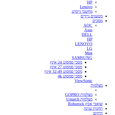
HP
Lenovo
מחשבי גיימינג
מטענים ניידים
מסכים
AOC
Asus
DELL
HP
LENOVO
LG
Mag
SAMSUNG
מסכי סמסונג 24 אינץ
מסכי סמסונג 27 אינץ
מסכי סמסונג 32-49 אינץ
מסכי סמסונג 4k
ViewSonic
מצלמות
מצלמות GOPRO
מצלמות Uniarch
שואבי אבק Roborock
תחנות עגינה
תיקים