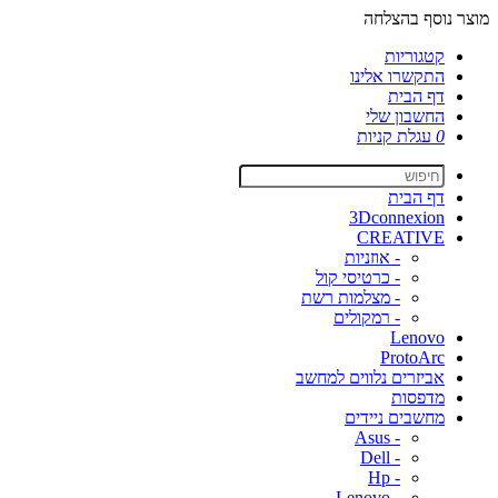
מוצר נוסף בהצלחה
קטגוריות
התקשרו אלינו
דף הבית
החשבון שלי
0
עגלת קניות
דף הבית
3Dconnexion
CREATIVE
- אוזניות
- כרטיסי קול
- מצלמות רשת
- רמקולים
Lenovo
ProtoArc
אביזרים נלווים למחשב
מדפסות
מחשבים ניידים
- Asus
- Dell
- Hp
- Lenovo