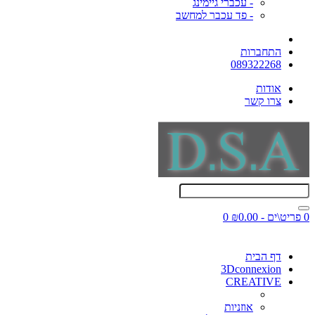
- עכברי גיימינג
- פד עכבר למחשב
התחברות
089322268
אודות
צרו קשר
0 פריט\ים - ₪0.00
0
דף הבית
3Dconnexion
CREATIVE
אוזניות