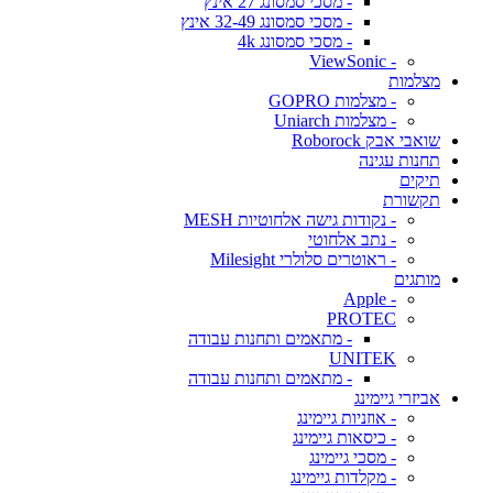
- מסכי סמסונג 27 אינץ
- מסכי סמסונג 32-49 אינץ
- מסכי סמסונג 4k
- ViewSonic
מצלמות
- מצלמות GOPRO
- מצלמות Uniarch
שואבי אבק Roborock
תחנות עגינה
תיקים
תקשורת
- נקודות גישה אלחוטיות MESH
- נתב אלחוטי
- ראוטרים סלולרי Milesight
מותגים
- Apple
PROTEC
- מתאמים ותחנות עבודה
UNITEK
- מתאמים ותחנות עבודה
אביזרי גיימינג
- אוזניות גיימינג
- כיסאות גיימינג
- מסכי גיימינג
- מקלדות גיימינג