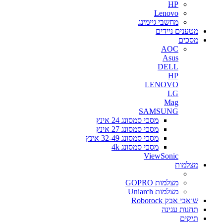
HP
Lenovo
מחשבי גיימינג
מטענים ניידים
מסכים
AOC
Asus
DELL
HP
LENOVO
LG
Mag
SAMSUNG
מסכי סמסונג 24 אינץ
מסכי סמסונג 27 אינץ
מסכי סמסונג 32-49 אינץ
מסכי סמסונג 4k
ViewSonic
מצלמות
מצלמות GOPRO
מצלמות Uniarch
שואבי אבק Roborock
תחנות עגינה
תיקים