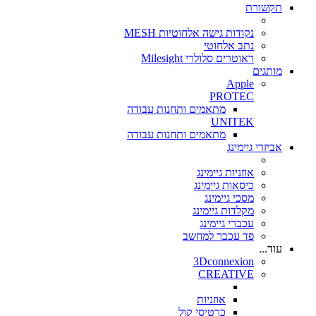
תקשורת
נקודות גישה אלחוטיות MESH
נתב אלחוטי
ראוטרים סלולרי Milesight
מותגים
Apple
PROTEC
מתאמים ותחנות עבודה
UNITEK
מתאמים ותחנות עבודה
אביזרי גיימינג
אוזניות גיימינג
כיסאות גיימינג
מסכי גיימינג
מקלדות גיימינג
עכברי גיימינג
פד עכבר למחשב
עוד...
3Dconnexion
CREATIVE
אוזניות
כרטיסי קול