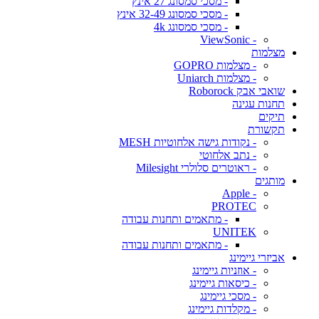
- מסכי סמסונג 27 אינץ
- מסכי סמסונג 32-49 אינץ
- מסכי סמסונג 4k
- ViewSonic
מצלמות
- מצלמות GOPRO
- מצלמות Uniarch
שואבי אבק Roborock
תחנות עגינה
תיקים
תקשורת
- נקודות גישה אלחוטיות MESH
- נתב אלחוטי
- ראוטרים סלולרי Milesight
מותגים
- Apple
PROTEC
- מתאמים ותחנות עבודה
UNITEK
- מתאמים ותחנות עבודה
אביזרי גיימינג
- אוזניות גיימינג
- כיסאות גיימינג
- מסכי גיימינג
- מקלדות גיימינג