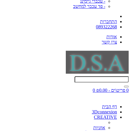
- עכברי גיימינג
- פד עכבר למחשב
התחברות
089322268
אודות
צרו קשר
0 פריט\ים - ₪0.00
0
דף הבית
3Dconnexion
CREATIVE
אוזניות