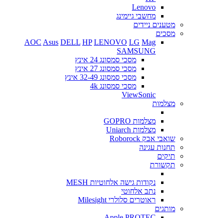
Lenovo
מחשבי גיימינג
מטענים ניידים
מסכים
AOC
Asus
DELL
HP
LENOVO
LG
Mag
SAMSUNG
מסכי סמסונג 24 אינץ
מסכי סמסונג 27 אינץ
מסכי סמסונג 32-49 אינץ
מסכי סמסונג 4k
ViewSonic
מצלמות
מצלמות GOPRO
מצלמות Uniarch
שואבי אבק Roborock
תחנות עגינה
תיקים
תקשורת
נקודות גישה אלחוטיות MESH
נתב אלחוטי
ראוטרים סלולרי Milesight
מותגים
Apple
PROTEC