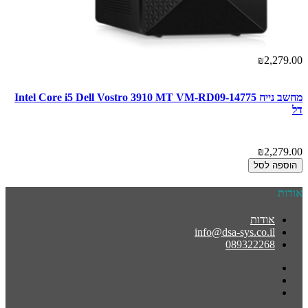
₪2,279.00
מחשב נייח Intel Core i5 Dell Vostro 3910 MT VM-RD09-14775
דל
₪2,279.00
הוספה לסל
אודות
אודות
info@dsa-sys.co.il
089322268