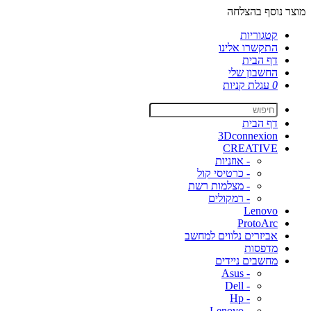
מוצר נוסף בהצלחה
קטגוריות
התקשרו אלינו
דף הבית
החשבון שלי
0
עגלת קניות
דף הבית
3Dconnexion
CREATIVE
- אוזניות
- כרטיסי קול
- מצלמות רשת
- רמקולים
Lenovo
ProtoArc
אביזרים נלווים למחשב
מדפסות
מחשבים ניידים
- Asus
- Dell
- Hp
- Lenovo