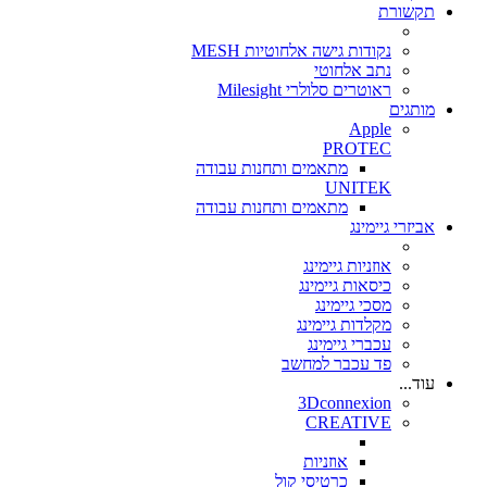
תקשורת
נקודות גישה אלחוטיות MESH
נתב אלחוטי
ראוטרים סלולרי Milesight
מותגים
Apple
PROTEC
מתאמים ותחנות עבודה
UNITEK
מתאמים ותחנות עבודה
אביזרי גיימינג
אוזניות גיימינג
כיסאות גיימינג
מסכי גיימינג
מקלדות גיימינג
עכברי גיימינג
פד עכבר למחשב
עוד...
3Dconnexion
CREATIVE
אוזניות
כרטיסי קול