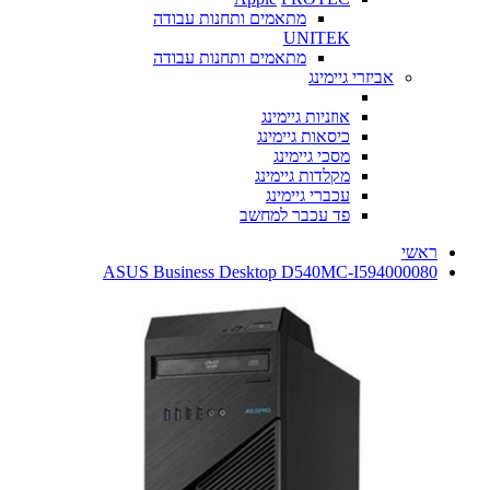
מתאמים ותחנות עבודה
UNITEK
מתאמים ותחנות עבודה
אביזרי גיימינג
אוזניות גיימינג
כיסאות גיימינג
מסכי גיימינג
מקלדות גיימינג
עכברי גיימינג
פד עכבר למחשב
ראשי
ASUS Business Desktop D540MC-I594000080