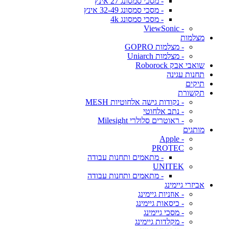
- מסכי סמסונג 27 אינץ
- מסכי סמסונג 32-49 אינץ
- מסכי סמסונג 4k
- ViewSonic
מצלמות
- מצלמות GOPRO
- מצלמות Uniarch
שואבי אבק Roborock
תחנות עגינה
תיקים
תקשורת
- נקודות גישה אלחוטיות MESH
- נתב אלחוטי
- ראוטרים סלולרי Milesight
מותגים
- Apple
PROTEC
- מתאמים ותחנות עבודה
UNITEK
- מתאמים ותחנות עבודה
אביזרי גיימינג
- אוזניות גיימינג
- כיסאות גיימינג
- מסכי גיימינג
- מקלדות גיימינג