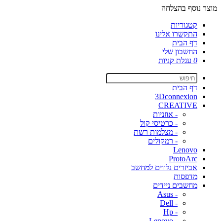
מוצר נוסף בהצלחה
קטגוריות
התקשרו אלינו
דף הבית
החשבון שלי
0
עגלת קניות
דף הבית
3Dconnexion
CREATIVE
- אוזניות
- כרטיסי קול
- מצלמות רשת
- רמקולים
Lenovo
ProtoArc
אביזרים נלווים למחשב
מדפסות
מחשבים ניידים
- Asus
- Dell
- Hp
- Lenovo