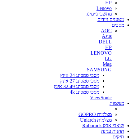
HP
Lenovo
מחשבי גיימינג
מטענים ניידים
מסכים
AOC
Asus
DELL
HP
LENOVO
LG
Mag
SAMSUNG
מסכי סמסונג 24 אינץ
מסכי סמסונג 27 אינץ
מסכי סמסונג 32-49 אינץ
מסכי סמסונג 4k
ViewSonic
מצלמות
מצלמות GOPRO
מצלמות Uniarch
שואבי אבק Roborock
תחנות עגינה
תיקים