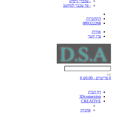
- עכברי גיימינג
- פד עכבר למחשב
התחברות
089322268
אודות
צרו קשר
0 פריט\ים - ₪0.00
0
דף הבית
3Dconnexion
CREATIVE
אוזניות