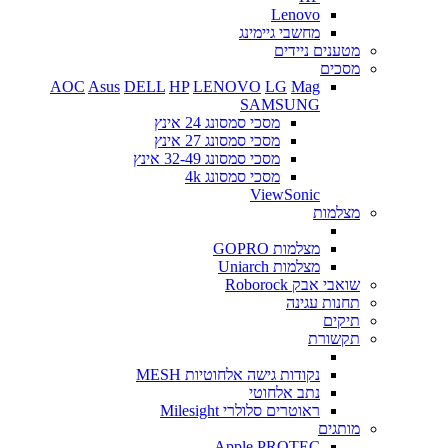
Lenovo
מחשבי גיימינג
מטענים ניידים
מסכים
AOC
Asus
DELL
HP
LENOVO
LG
Mag
SAMSUNG
מסכי סמסונג 24 אינץ
מסכי סמסונג 27 אינץ
מסכי סמסונג 32-49 אינץ
מסכי סמסונג 4k
ViewSonic
מצלמות
מצלמות GOPRO
מצלמות Uniarch
שואבי אבק Roborock
תחנות עגינה
תיקים
תקשורת
נקודות גישה אלחוטיות MESH
נתב אלחוטי
ראוטרים סלולרי Milesight
מותגים
Apple
PROTEC