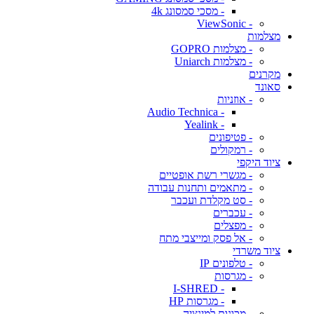
- מסכי סמסונג 4k
- ViewSonic
מצלמות
- מצלמות GOPRO
- מצלמות Uniarch
מקרנים
סאונד
- אוזניות
- Audio Technica
- Yealink
- פטיפונים
- רמקולים
ציוד היקפי
- מגשרי רשת אופטיים
- מתאמים ותחנות עבודה
- סט מקלדת ועכבר
- עכברים
- מפצלים
- אל פסק ומייצבי מתח
ציוד משרדי
- טלפונים IP
- מגרסות
- I-SHRED
- מגרסות HP
- מכונות למינציה