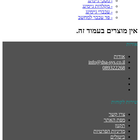
- מסכי גיימינג
- מקלדות גיימינג
- עכברי גיימינג
- פד עכבר למחשב
אין מוצרים בעמוד זה.
אודות
אודות
info@dsa-sys.co.il
089322268
שירות לקוחות
צרו קשר
מפת האתר
תקנון
מדיניות הפרטיות
ביטולים