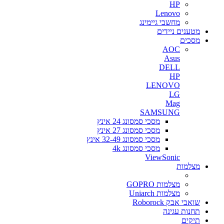
HP
Lenovo
מחשבי גיימינג
מטענים ניידים
מסכים
AOC
Asus
DELL
HP
LENOVO
LG
Mag
SAMSUNG
מסכי סמסונג 24 אינץ
מסכי סמסונג 27 אינץ
מסכי סמסונג 32-49 אינץ
מסכי סמסונג 4k
ViewSonic
מצלמות
מצלמות GOPRO
מצלמות Uniarch
שואבי אבק Roborock
תחנות עגינה
תיקים