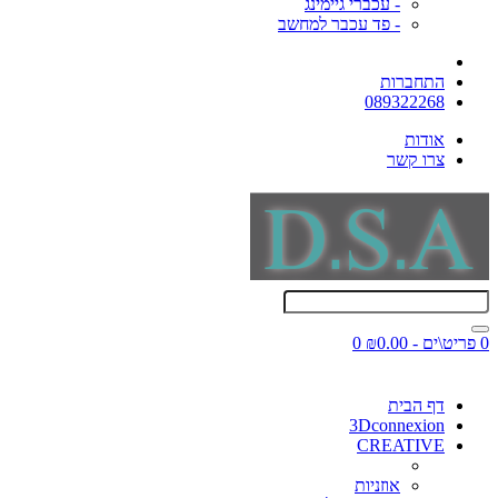
- עכברי גיימינג
- פד עכבר למחשב
התחברות
089322268
אודות
צרו קשר
0 פריט\ים - ₪0.00
0
דף הבית
3Dconnexion
CREATIVE
אוזניות