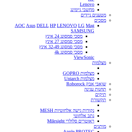
Lenovo
מחשבי גיימינג
מטענים ניידים
מסכים
AOC
Asus
DELL
HP
LENOVO
LG
Mag
SAMSUNG
מסכי סמסונג 24 אינץ
מסכי סמסונג 27 אינץ
מסכי סמסונג 32-49 אינץ
מסכי סמסונג 4k
ViewSonic
מצלמות
מצלמות GOPRO
מצלמות Uniarch
שואבי אבק Roborock
תחנות עגינה
תיקים
תקשורת
נקודות גישה אלחוטיות MESH
נתב אלחוטי
ראוטרים סלולרי Milesight
מותגים
Apple
PROTEC