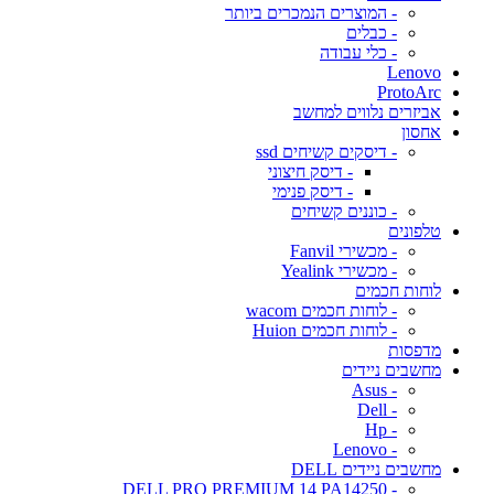
- המוצרים הנמכרים ביותר
- כבלים
- כלי עבודה
Lenovo
ProtoArc
אביזרים נלווים למחשב
אחסון
- דיסקים קשיחים ssd
- דיסק חיצוני
- דיסק פנימי
- כוננים קשיחים
טלפונים
- מכשירי Fanvil
- מכשירי Yealink
לוחות חכמים
- לוחות חכמים wacom
- לוחות חכמים Huion
מדפסות
מחשבים ניידים
- Asus
- Dell
- Hp
- Lenovo
מחשבים ניידים DELL
- DELL PRO PREMIUM 14 PA14250