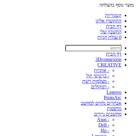
מוצר נוסף בהצלחה
קטגוריות
התקשרו אלינו
דף הבית
החשבון שלי
0
עגלת קניות
דף הבית
3Dconnexion
CREATIVE
- אוזניות
- כרטיסי קול
- מצלמות רשת
- רמקולים
Lenovo
ProtoArc
אביזרים נלווים למחשב
מדפסות
מחשבים ניידים
- Asus
- Dell
- Hp
- Lenovo