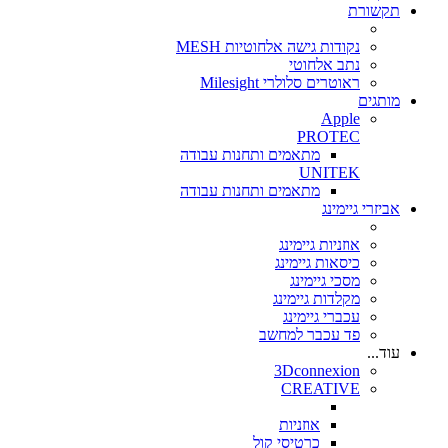
תקשורת
נקודות גישה אלחוטיות MESH
נתב אלחוטי
ראוטרים סלולרי Milesight
מותגים
Apple
PROTEC
מתאמים ותחנות עבודה
UNITEK
מתאמים ותחנות עבודה
אביזרי גיימינג
אוזניות גיימינג
כיסאות גיימינג
מסכי גיימינג
מקלדות גיימינג
עכברי גיימינג
פד עכבר למחשב
עוד...
3Dconnexion
CREATIVE
אוזניות
כרטיסי קול