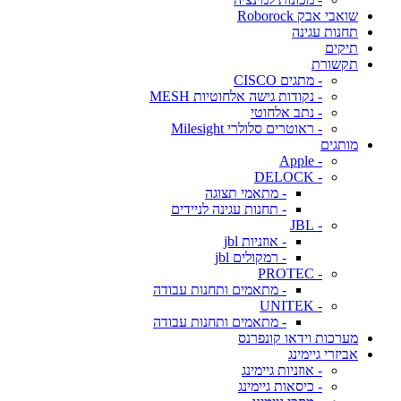
שואבי אבק Roborock
תחנות עגינה
תיקים
תקשורת
- מתגים CISCO
- נקודות גישה אלחוטיות MESH
- נתב אלחוטי
- ראוטרים סלולרי Milesight
מותגים
- Apple
- DELOCK
- מתאמי תצוגה
- תחנות עגינה לניידים
- JBL
- אוזניות jbl
- רמקולים jbl
- PROTEC
- מתאמים ותחנות עבודה
- UNITEK
- מתאמים ותחנות עבודה
מערכות וידאו קונפרנס
אביזרי גיימינג
- אוזניות גיימינג
- כיסאות גיימינג