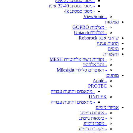
- מסכי סמסונג 27 אינץ
- מסכי סמסונג 32-49 אינץ
- מסכי סמסונג 4k
- ViewSonic
מצלמות
- מצלמות GOPRO
- מצלמות Uniarch
שואבי אבק Roborock
תחנות עגינה
תיקים
תקשורת
- נקודות גישה אלחוטיות MESH
- נתב אלחוטי
- ראוטרים סלולרי Milesight
מותגים
- Apple
PROTEC
- מתאמים ותחנות עבודה
UNITEK
- מתאמים ותחנות עבודה
אביזרי גיימינג
- אוזניות גיימינג
- כיסאות גיימינג
- מסכי גיימינג
- מקלדות גיימינג