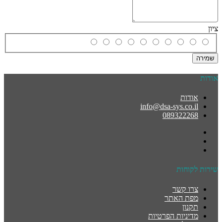
ציון
שמירה
אודות
אודות
info@dsa-sys.co.il
089322268
שירות לקוחות
צרו קשר
מפת האתר
תקנון
מדיניות הפרטיות