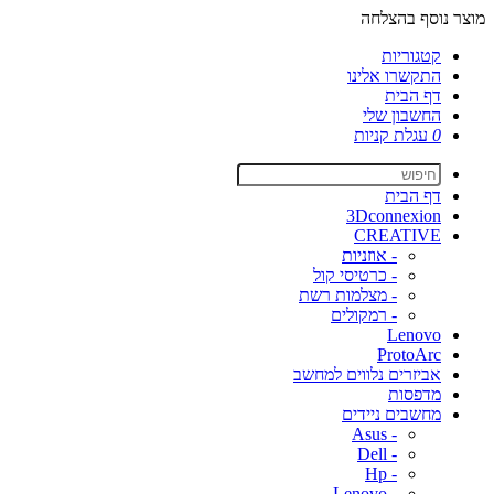
מוצר נוסף בהצלחה
קטגוריות
התקשרו אלינו
דף הבית
החשבון שלי
0
עגלת קניות
דף הבית
3Dconnexion
CREATIVE
- אוזניות
- כרטיסי קול
- מצלמות רשת
- רמקולים
Lenovo
ProtoArc
אביזרים נלווים למחשב
מדפסות
מחשבים ניידים
- Asus
- Dell
- Hp
- Lenovo