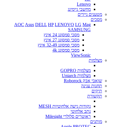
Lenovo
מחשבי גיימינג
מטענים ניידים
מסכים
AOC
Asus
DELL
HP
LENOVO
LG
Mag
SAMSUNG
מסכי סמסונג 24 אינץ
מסכי סמסונג 27 אינץ
מסכי סמסונג 32-49 אינץ
מסכי סמסונג 4k
ViewSonic
מצלמות
מצלמות GOPRO
מצלמות Uniarch
שואבי אבק Roborock
תחנות עגינה
תיקים
תקשורת
נקודות גישה אלחוטיות MESH
נתב אלחוטי
ראוטרים סלולרי Milesight
מותגים
Apple
PROTEC