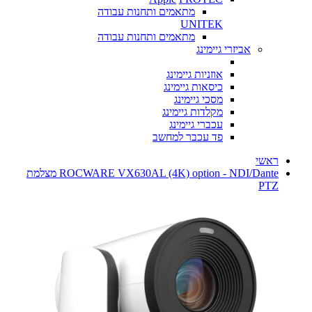
מתאמים ותחנות עבודה
UNITEK
מתאמים ותחנות עבודה
אביזרי גיימינג
אוזניות גיימינג
כיסאות גיימינג
מסכי גיימינג
מקלדות גיימינג
עכברי גיימינג
פד עכבר למחשב
ראשי
ROCWARE VX630AL (4K) option - NDI/Dante מצלמת
PTZ