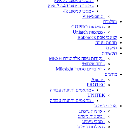
- מסכי סמסונג 27 אינץ
- מסכי סמסונג 32-49 אינץ
- מסכי סמסונג 4k
- ViewSonic
מצלמות
- מצלמות GOPRO
- מצלמות Uniarch
שואבי אבק Roborock
תחנות עגינה
תיקים
תקשורת
- נקודות גישה אלחוטיות MESH
- נתב אלחוטי
- ראוטרים סלולרי Milesight
מותגים
- Apple
PROTEC
- מתאמים ותחנות עבודה
UNITEK
- מתאמים ותחנות עבודה
אביזרי גיימינג
- אוזניות גיימינג
- כיסאות גיימינג
- מסכי גיימינג
- מקלדות גיימינג