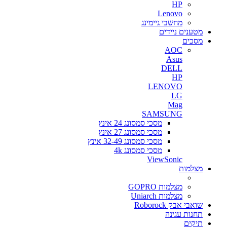
HP
Lenovo
מחשבי גיימינג
מטענים ניידים
מסכים
AOC
Asus
DELL
HP
LENOVO
LG
Mag
SAMSUNG
מסכי סמסונג 24 אינץ
מסכי סמסונג 27 אינץ
מסכי סמסונג 32-49 אינץ
מסכי סמסונג 4k
ViewSonic
מצלמות
מצלמות GOPRO
מצלמות Uniarch
שואבי אבק Roborock
תחנות עגינה
תיקים