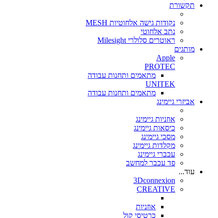
תקשורת
נקודות גישה אלחוטיות MESH
נתב אלחוטי
ראוטרים סלולרי Milesight
מותגים
Apple
PROTEC
מתאמים ותחנות עבודה
UNITEK
מתאמים ותחנות עבודה
אביזרי גיימינג
אוזניות גיימינג
כיסאות גיימינג
מסכי גיימינג
מקלדות גיימינג
עכברי גיימינג
פד עכבר למחשב
עוד...
3Dconnexion
CREATIVE
אוזניות
כרטיסי קול