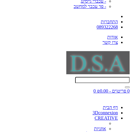
- עכברי גיימינג
- פד עכבר למחשב
התחברות
089322268
אודות
צרו קשר
0 פריט\ים - ₪0.00
0
דף הבית
3Dconnexion
CREATIVE
אוזניות