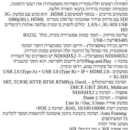
הפחתת רעשים תלת-ממדית מפחיתה משמעותית את רעשי התמונה,
ומבטיחה תמונות ברורות בתנאי תאורה חלשה.
ממשקים מרובים – בנוסף לממשקHDMI 2.0, הוא מגיע עם ממשק 3G-
SDI עם מרחק שידור אפקטיבי של 150 מטרים1080p30) ). HDMI,
,3G-SDI USB ו-LAN יכולים להפיק בו זמנית שלושה אותות דיגיטליים
HD
שליטה מרחוק – תומך במגוון אפשרויות בקרה, כולל RS232,
RS485רשת ו-USB
חיישן כבידה (אופציונלי) – חיישן תומך בפונקציית היפוך תמונה
אוטומטית, מה שמקל על התקנה קלה ושימוש במגוון הגדרות.
NDI®IHX2 (אופציונלי) – ל- NDI®|HX2 יש מאפיינים של השהייה
נמוכה ו- Plug-and-Playקלים ליישום ולפריסה. הוא תומך בהעברה
בו-זמנית של פקודות שמע, וידאו ובקרה.
ממשקים –USB 2.0 (Type A) + USB 3.0 (Type B) + IP + HDMI 2.0
+ 3G-SDI
תמיכה בפרוטוקולים – SRT, TCP/IP, HTTP, RTSP, RTMP(s), Onvif,
DHCP, GB/T 28181, Multicast
אופציה – תמיכה ב NDI®|HX2
אופציה – תמיכה ב Dante
ממשק אודיו: Line In / Out, 3.5mm
ממשק רשת: RJ45, 10/100/1000M, תמיכה ב POE+
Auto Framing: תמיכה בתכונת כיוונון אוטומטי להתאמת המסך לקליטת
כל המשתתפים
מעקב אחר דמות
זום אופטי 30X + זום דיגיטלי 16X