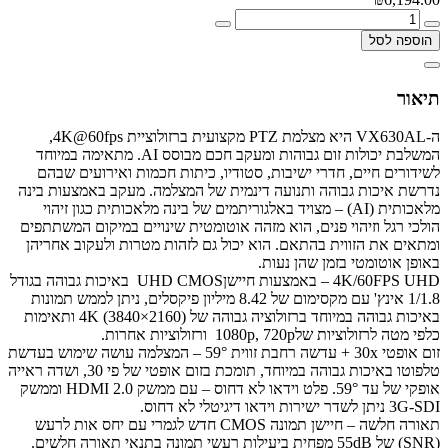
הוספה לסל
תיאור
ה‑VX630AL היא מצלמת PTZ מקצועית ברזולוציית 4K@60fps,
המשלבת יכולות זום גבוהות ומעקב חכם מבוסס AI. מתאימה במיוחד
לשידורים חיים, חדרי ישיבות, סטודיו, כיתות חכמות ואירועים שבהם
נדרשת איכות גבוהה ותנועה דינמית של המצלמה. מעקב באמצעות בינה
מלאכותית (AI) – מצויד באלגוריתמים של בינה מלאכותית כגון זיהוי
הולכי רגל וזיהוי פנים, הוא מזהה אוטומטית שינויים במיקום המשתתפים
ומתאים את הזווית בהתאם. הוא יכול גם לזהות מטרות ולעקוב אחריהן
באופן אוטומטי בזמן שהן נעות.
4K/60FPS UHD – באמצעות חיישןUHD CMOS באיכות גבוהה בגודל
1/1.8 אינץ' עם מקסימום של 8.42 מיליון פיקסלים, ניתן לממש תמונות
באיכות גבוהה במיוחד ברזולוציה גבוהה של 4K (3840×2160) ותאימות
כלפי מטה לרזולוציות של1080p, 720p ורזולוציות אחרות.
זום אופטי 30x + עדשה רחבת זווית 59° – המצלמה עושה שימוש בעדשת
טלפוטו באיכות גבוהה במיוחד, תומכת בזום אופטי של פי 30, ושדה ראייה
אופקי של עד 59°. פלט וידאו לא דחוס – עם ממשק HDMI 2.0 וממשק
3G-SDI ניתן לשדר ישירות וידאו דיגיטלי לא דחוס.
תאורה חלשה – חיישן תמונה CMOS חדש לגמרי עם יחס אות לרעש
(SNR) של 55dB מפחית ביעילות רעשי תמונה בתנאי תאורה חלשים.