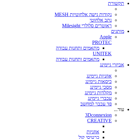
תקשורת
נקודות גישה אלחוטיות MESH
נתב אלחוטי
ראוטרים סלולרי Milesight
מותגים
Apple
PROTEC
מתאמים ותחנות עבודה
UNITEK
מתאמים ותחנות עבודה
אביזרי גיימינג
אוזניות גיימינג
כיסאות גיימינג
מסכי גיימינג
מקלדות גיימינג
עכברי גיימינג
פד עכבר למחשב
עוד...
3Dconnexion
CREATIVE
אוזניות
כרטיסי קול