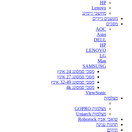
HP
Lenovo
מחשבי גיימינג
מטענים ניידים
מסכים
AOC
Asus
DELL
HP
LENOVO
LG
Mag
SAMSUNG
מסכי סמסונג 24 אינץ
מסכי סמסונג 27 אינץ
מסכי סמסונג 32-49 אינץ
מסכי סמסונג 4k
ViewSonic
מצלמות
מצלמות GOPRO
מצלמות Uniarch
שואבי אבק Roborock
תחנות עגינה
תיקים