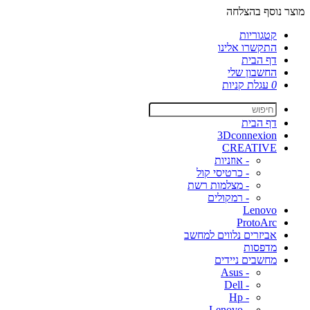
מוצר נוסף בהצלחה
קטגוריות
התקשרו אלינו
דף הבית
החשבון שלי
0
עגלת קניות
דף הבית
3Dconnexion
CREATIVE
- אוזניות
- כרטיסי קול
- מצלמות רשת
- רמקולים
Lenovo
ProtoArc
אביזרים נלווים למחשב
מדפסות
מחשבים ניידים
- Asus
- Dell
- Hp
- Lenovo