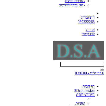
- עכברי גיימינג
- פד עכבר למחשב
התחברות
089322268
אודות
צרו קשר
0 פריט\ים - ₪0.00
0
דף הבית
3Dconnexion
CREATIVE
אוזניות