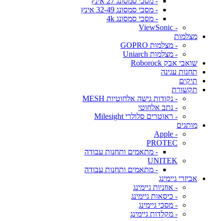
- מסכי סמסונג 27 אינץ
- מסכי סמסונג 32-49 אינץ
- מסכי סמסונג 4k
- ViewSonic
מצלמות
- מצלמות GOPRO
- מצלמות Uniarch
שואבי אבק Roborock
תחנות עגינה
תיקים
תקשורת
- נקודות גישה אלחוטיות MESH
- נתב אלחוטי
- ראוטרים סלולרי Milesight
מותגים
- Apple
PROTEC
- מתאמים ותחנות עבודה
UNITEK
- מתאמים ותחנות עבודה
אביזרי גיימינג
- אוזניות גיימינג
- כיסאות גיימינג
- מסכי גיימינג
- מקלדות גיימינג