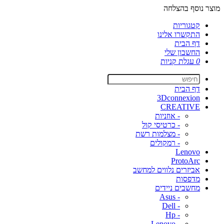
מוצר נוסף בהצלחה
קטגוריות
התקשרו אלינו
דף הבית
החשבון שלי
0
עגלת קניות
דף הבית
3Dconnexion
CREATIVE
- אוזניות
- כרטיסי קול
- מצלמות רשת
- רמקולים
Lenovo
ProtoArc
אביזרים נלווים למחשב
מדפסות
מחשבים ניידים
- Asus
- Dell
- Hp
- Lenovo