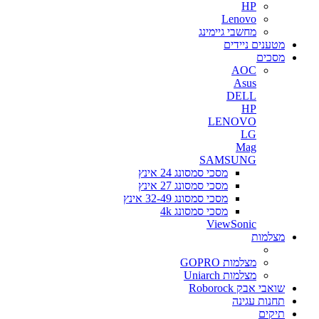
HP
Lenovo
מחשבי גיימינג
מטענים ניידים
מסכים
AOC
Asus
DELL
HP
LENOVO
LG
Mag
SAMSUNG
מסכי סמסונג 24 אינץ
מסכי סמסונג 27 אינץ
מסכי סמסונג 32-49 אינץ
מסכי סמסונג 4k
ViewSonic
מצלמות
מצלמות GOPRO
מצלמות Uniarch
שואבי אבק Roborock
תחנות עגינה
תיקים