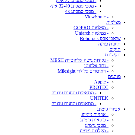
- מסכי סמסונג 27 אינץ
- מסכי סמסונג 32-49 אינץ
- מסכי סמסונג 4k
- ViewSonic
מצלמות
- מצלמות GOPRO
- מצלמות Uniarch
שואבי אבק Roborock
תחנות עגינה
תיקים
תקשורת
- נקודות גישה אלחוטיות MESH
- נתב אלחוטי
- ראוטרים סלולרי Milesight
מותגים
- Apple
PROTEC
- מתאמים ותחנות עבודה
UNITEK
- מתאמים ותחנות עבודה
אביזרי גיימינג
- אוזניות גיימינג
- כיסאות גיימינג
- מסכי גיימינג
- מקלדות גיימינג