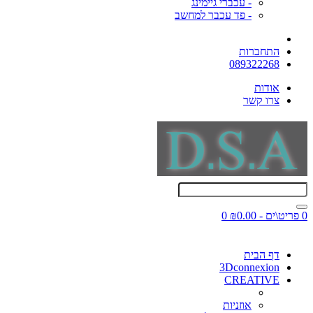
- עכברי גיימינג
- פד עכבר למחשב
התחברות
089322268
אודות
צרו קשר
0 פריט\ים - ₪0.00
0
דף הבית
3Dconnexion
CREATIVE
אוזניות