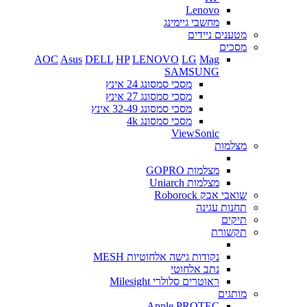
Lenovo
מחשבי גיימינג
מטענים ניידים
מסכים
AOC
Asus
DELL
HP
LENOVO
LG
Mag
SAMSUNG
מסכי סמסונג 24 אינץ
מסכי סמסונג 27 אינץ
מסכי סמסונג 32-49 אינץ
מסכי סמסונג 4k
ViewSonic
מצלמות
מצלמות GOPRO
מצלמות Uniarch
שואבי אבק Roborock
תחנות עגינה
תיקים
תקשורת
נקודות גישה אלחוטיות MESH
נתב אלחוטי
ראוטרים סלולרי Milesight
מותגים
Apple
PROTEC