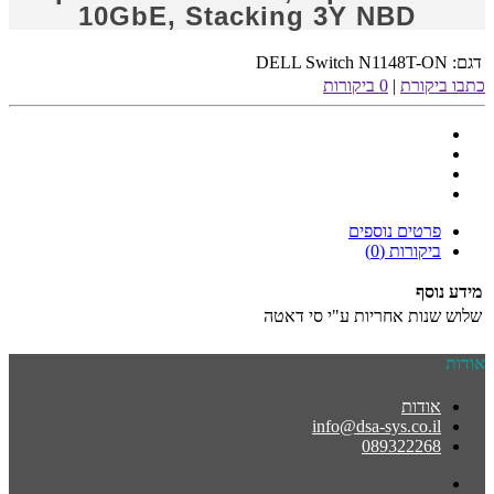
10GbE, Stacking 3Y NBD
דגם:
DELL Switch N1148T-ON
כתבו ביקורת
|
0 ביקורות
פרטים נוספים
ביקורות (0)
מידע נוסף
שלוש שנות אחריות ע"י סי דאטה
אודות
אודות
info@dsa-sys.co.il
089322268