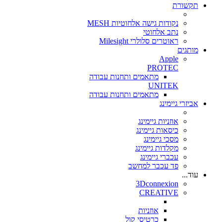
תקשורת
נקודות גישה אלחוטיות MESH
נתב אלחוטי
ראוטרים סלולרי Milesight
מותגים
Apple
PROTEC
מתאמים ותחנות עבודה
UNITEK
מתאמים ותחנות עבודה
אביזרי גיימינג
אוזניות גיימינג
כיסאות גיימינג
מסכי גיימינג
מקלדות גיימינג
עכברי גיימינג
פד עכבר למחשב
עוד...
3Dconnexion
CREATIVE
אוזניות
כרטיסי קול