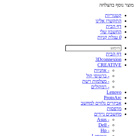
מוצר נוסף בהצלחה
קטגוריות
התקשרו אלינו
דף הבית
החשבון שלי
0
עגלת קניות
דף הבית
3Dconnexion
CREATIVE
- אוזניות
- כרטיסי קול
- מצלמות רשת
- רמקולים
Lenovo
ProtoArc
אביזרים נלווים למחשב
מדפסות
מחשבים ניידים
- Asus
- Dell
- Hp
- Lenovo