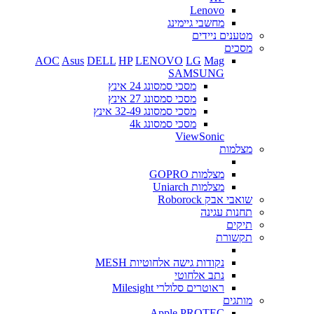
Lenovo
מחשבי גיימינג
מטענים ניידים
מסכים
AOC
Asus
DELL
HP
LENOVO
LG
Mag
SAMSUNG
מסכי סמסונג 24 אינץ
מסכי סמסונג 27 אינץ
מסכי סמסונג 32-49 אינץ
מסכי סמסונג 4k
ViewSonic
מצלמות
מצלמות GOPRO
מצלמות Uniarch
שואבי אבק Roborock
תחנות עגינה
תיקים
תקשורת
נקודות גישה אלחוטיות MESH
נתב אלחוטי
ראוטרים סלולרי Milesight
מותגים
Apple
PROTEC