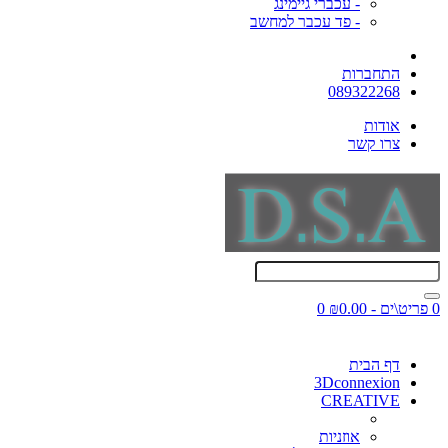
- עכברי גיימינג
- פד עכבר למחשב
התחברות
089322268
אודות
צרו קשר
0 פריט\ים - ₪0.00
0
דף הבית
3Dconnexion
CREATIVE
אוזניות