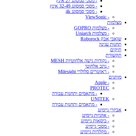
- מסכי סמסונג 27 אינץ
- מסכי סמסונג 32-49 אינץ
- מסכי סמסונג 4k
- ViewSonic
מצלמות
- מצלמות GOPRO
- מצלמות Uniarch
שואבי אבק Roborock
תחנות עגינה
תיקים
תקשורת
- נקודות גישה אלחוטיות MESH
- נתב אלחוטי
- ראוטרים סלולרי Milesight
מותגים
- Apple
PROTEC
- מתאמים ותחנות עבודה
UNITEK
- מתאמים ותחנות עבודה
אביזרי גיימינג
- אוזניות גיימינג
- כיסאות גיימינג
- מסכי גיימינג
- מקלדות גיימינג