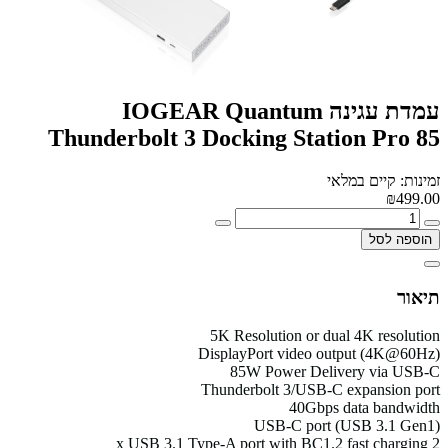
עמדת עגינה IOGEAR Quantum
Thunderbolt 3 Docking Station Pro 85
זמינות: קיים במלאי
₪499.00
הוספה לסל
תיאור
5K Resolution or dual 4K resolution
DisplayPort video output (4K@60Hz)
85W Power Delivery via USB-C
Thunderbolt 3/USB-C expansion port
40Gbps data bandwidth
USB-C port (USB 3.1 Gen1)
2 x USB 3.1 Type-A port with BC1.2 fast charging