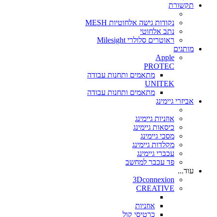
תקשורת
נקודות גישה אלחוטיות MESH
נתב אלחוטי
ראוטרים סלולרי Milesight
מותגים
Apple
PROTEC
מתאמים ותחנות עבודה
UNITEK
מתאמים ותחנות עבודה
אביזרי גיימינג
אוזניות גיימינג
כיסאות גיימינג
מסכי גיימינג
מקלדות גיימינג
עכברי גיימינג
פד עכבר למחשב
עוד...
3Dconnexion
CREATIVE
אוזניות
כרטיסי קול