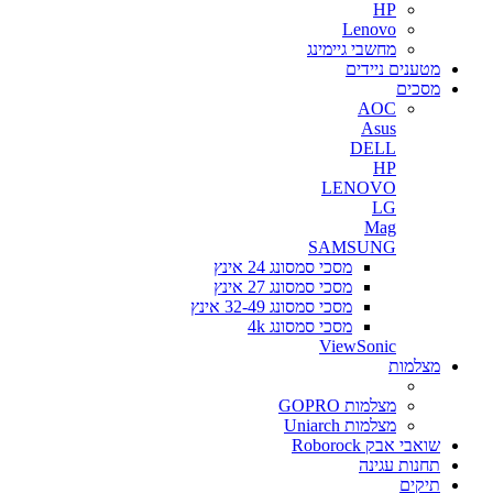
HP
Lenovo
מחשבי גיימינג
מטענים ניידים
מסכים
AOC
Asus
DELL
HP
LENOVO
LG
Mag
SAMSUNG
מסכי סמסונג 24 אינץ
מסכי סמסונג 27 אינץ
מסכי סמסונג 32-49 אינץ
מסכי סמסונג 4k
ViewSonic
מצלמות
מצלמות GOPRO
מצלמות Uniarch
שואבי אבק Roborock
תחנות עגינה
תיקים