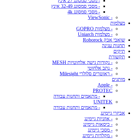
- מסכי סמסונג 27 אינץ
- מסכי סמסונג 32-49 אינץ
- מסכי סמסונג 4k
- ViewSonic
מצלמות
- מצלמות GOPRO
- מצלמות Uniarch
שואבי אבק Roborock
תחנות עגינה
תיקים
תקשורת
- נקודות גישה אלחוטיות MESH
- נתב אלחוטי
- ראוטרים סלולרי Milesight
מותגים
- Apple
PROTEC
- מתאמים ותחנות עבודה
UNITEK
- מתאמים ותחנות עבודה
אביזרי גיימינג
- אוזניות גיימינג
- כיסאות גיימינג
- מסכי גיימינג
- מקלדות גיימינג