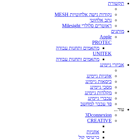
תקשורת
נקודות גישה אלחוטיות MESH
נתב אלחוטי
ראוטרים סלולרי Milesight
מותגים
Apple
PROTEC
מתאמים ותחנות עבודה
UNITEK
מתאמים ותחנות עבודה
אביזרי גיימינג
אוזניות גיימינג
כיסאות גיימינג
מסכי גיימינג
מקלדות גיימינג
עכברי גיימינג
פד עכבר למחשב
עוד...
3Dconnexion
CREATIVE
אוזניות
כרטיסי קול