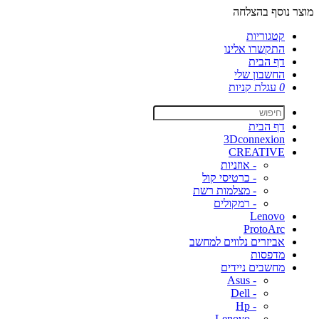
מוצר נוסף בהצלחה
קטגוריות
התקשרו אלינו
דף הבית
החשבון שלי
0
עגלת קניות
דף הבית
3Dconnexion
CREATIVE
- אוזניות
- כרטיסי קול
- מצלמות רשת
- רמקולים
Lenovo
ProtoArc
אביזרים נלווים למחשב
מדפסות
מחשבים ניידים
- Asus
- Dell
- Hp
- Lenovo