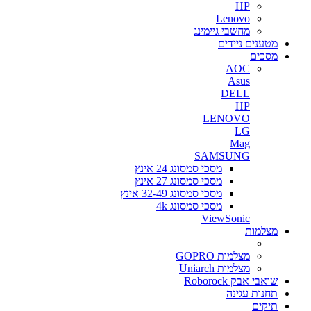
HP
Lenovo
מחשבי גיימינג
מטענים ניידים
מסכים
AOC
Asus
DELL
HP
LENOVO
LG
Mag
SAMSUNG
מסכי סמסונג 24 אינץ
מסכי סמסונג 27 אינץ
מסכי סמסונג 32-49 אינץ
מסכי סמסונג 4k
ViewSonic
מצלמות
מצלמות GOPRO
מצלמות Uniarch
שואבי אבק Roborock
תחנות עגינה
תיקים