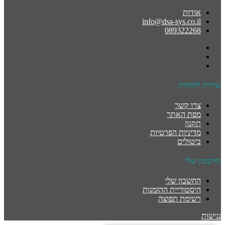
אודות
info@dsa-sys.co.il
089322268
שירות לקוחות
צרו קשר
מפת האתר
תקנון
מדיניות הפרטיות
ביטולים
החשבון שלי
החשבון שלי
היסטוריית ההזמנות
רשימת תפוצה
נגישות