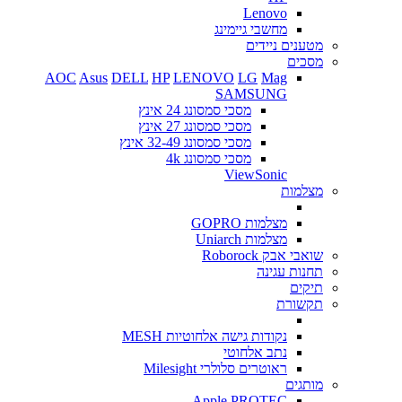
Lenovo
מחשבי גיימינג
מטענים ניידים
מסכים
AOC
Asus
DELL
HP
LENOVO
LG
Mag
SAMSUNG
מסכי סמסונג 24 אינץ
מסכי סמסונג 27 אינץ
מסכי סמסונג 32-49 אינץ
מסכי סמסונג 4k
ViewSonic
מצלמות
מצלמות GOPRO
מצלמות Uniarch
שואבי אבק Roborock
תחנות עגינה
תיקים
תקשורת
נקודות גישה אלחוטיות MESH
נתב אלחוטי
ראוטרים סלולרי Milesight
מותגים
Apple
PROTEC