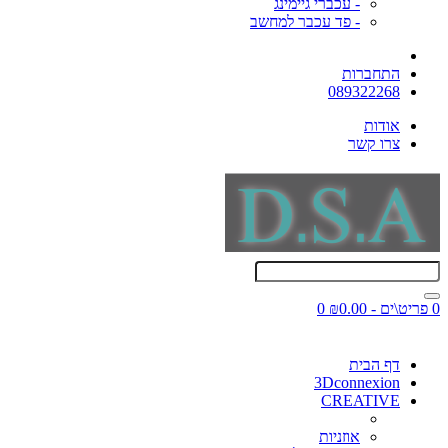
- עכברי גיימינג
- פד עכבר למחשב
התחברות
089322268
אודות
צרו קשר
0 פריט\ים - ₪0.00
0
דף הבית
3Dconnexion
CREATIVE
אוזניות