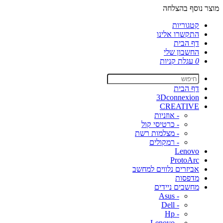
מוצר נוסף בהצלחה
קטגוריות
התקשרו אלינו
דף הבית
החשבון שלי
0
עגלת קניות
דף הבית
3Dconnexion
CREATIVE
- אוזניות
- כרטיסי קול
- מצלמות רשת
- רמקולים
Lenovo
ProtoArc
אביזרים נלווים למחשב
מדפסות
מחשבים ניידים
- Asus
- Dell
- Hp
- Lenovo