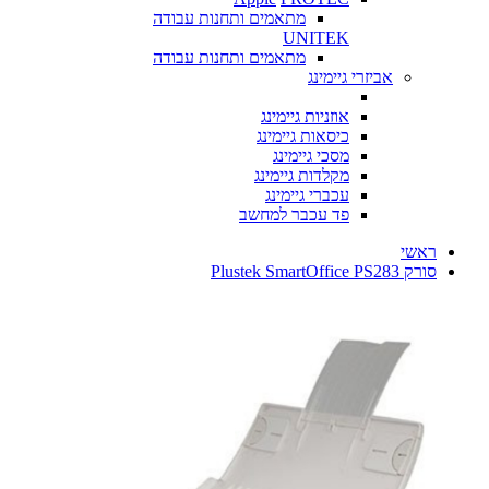
מתאמים ותחנות עבודה
UNITEK
מתאמים ותחנות עבודה
אביזרי גיימינג
אוזניות גיימינג
כיסאות גיימינג
מסכי גיימינג
מקלדות גיימינג
עכברי גיימינג
פד עכבר למחשב
ראשי
סורק Plustek SmartOffice PS283