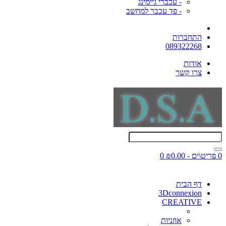
- עכברי גיימינג
- פד עכבר למחשב
התחברות
089322268
אודות
צרו קשר
0 פריט\ים - ₪0.00
0
דף הבית
3Dconnexion
CREATIVE
אוזניות