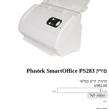
סורק Plustek SmartOffice PS283
זמינות: קיים במלאי
₪982.00
הוספה לסל