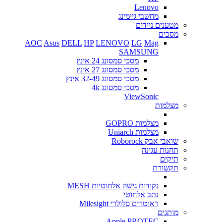
Lenovo
מחשבי גיימינג
מטענים ניידים
מסכים
AOC
Asus
DELL
HP
LENOVO
LG
Mag
SAMSUNG
מסכי סמסונג 24 אינץ
מסכי סמסונג 27 אינץ
מסכי סמסונג 32-49 אינץ
מסכי סמסונג 4k
ViewSonic
מצלמות
מצלמות GOPRO
מצלמות Uniarch
שואבי אבק Roborock
תחנות עגינה
תיקים
תקשורת
נקודות גישה אלחוטיות MESH
נתב אלחוטי
ראוטרים סלולרי Milesight
מותגים
Apple
PROTEC