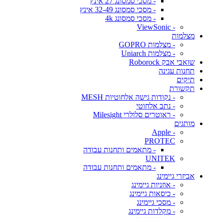
- מסכי סמסונג 27 אינץ
- מסכי סמסונג 32-49 אינץ
- מסכי סמסונג 4k
- ViewSonic
מצלמות
- מצלמות GOPRO
- מצלמות Uniarch
שואבי אבק Roborock
תחנות עגינה
תיקים
תקשורת
- נקודות גישה אלחוטיות MESH
- נתב אלחוטי
- ראוטרים סלולרי Milesight
מותגים
- Apple
PROTEC
- מתאמים ותחנות עבודה
UNITEK
- מתאמים ותחנות עבודה
אביזרי גיימינג
- אוזניות גיימינג
- כיסאות גיימינג
- מסכי גיימינג
- מקלדות גיימינג