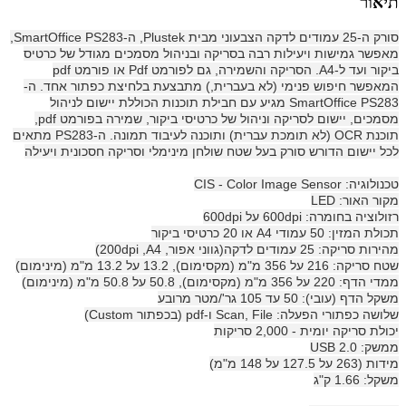
תיאור
סורק ה-25 עמודים לדקה הצבעוני מבית Plustek, ה-SmartOffice PS283,
מאפשר גמישות ויעילות רבה בסריקה ובניהול מסמכים מגודל של כרטיס
ביקור ועד ל-A4. הסריקה והשמירה, גם לפורמט Pdf או פורמט pdf
המאפשר חיפוש פנימי (לא בעברית,) מתבצעת בלחיצת כפתור אחד. ה-
SmartOffice PS283 מגיע עם חבילת תוכנות הכוללת יישום לניהול
מסמכים, יישום לסריקה וניהול של כרטיסי ביקור, שמירה בפורמט pdf,
תוכנת OCR (לא תומכת עברית) ותוכנה לעיבוד תמונה. ה-PS283 מתאים
לכל יישום הדורש סורק בעל שטח שולחן מינימלי וסריקה חסכונית ויעילה
טכנולוגיה: CIS - Color Image Sensor
מקור האור: LED
רזולוציה בחומרה: 600dpi על 600dpi
תכולת המזין: 50 עמודי A4 או 20 כרטיסי ביקור
מהירות סריקה: 25 עמודים לדקה(גווני אפור, 200dpi ,A4)
שטח סריקה: 216 על 356 מ"מ (מקסימום), 13.2 על 13.2 מ"מ (מינימום)
ממדי הדף: 220 על 356 מ"מ (מקסימום), 50.8 על 50.8 מ"מ (מינימום)
משקל הדף (עובי): 50 עד 105 גר'/מטר מרובע
שלושה כפתורי הפעלה: Scan, File ו-pdf (בכפתור Custom)
יכולת סריקה יומית - 2,000 סריקות
ממשק: USB 2.0
מידות (263 על 127.5 על 148 מ"מ)
משקל: 1.66 ק"ג