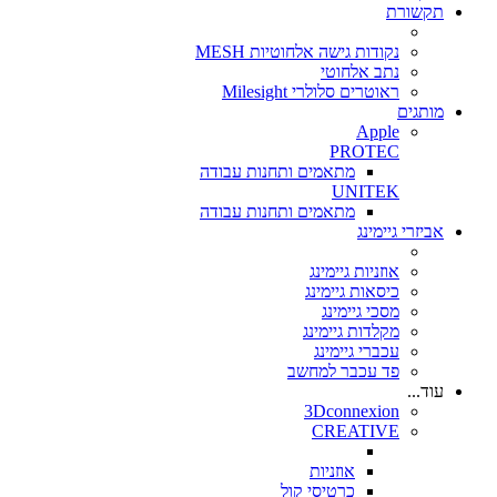
תקשורת
נקודות גישה אלחוטיות MESH
נתב אלחוטי
ראוטרים סלולרי Milesight
מותגים
Apple
PROTEC
מתאמים ותחנות עבודה
UNITEK
מתאמים ותחנות עבודה
אביזרי גיימינג
אוזניות גיימינג
כיסאות גיימינג
מסכי גיימינג
מקלדות גיימינג
עכברי גיימינג
פד עכבר למחשב
עוד...
3Dconnexion
CREATIVE
אוזניות
כרטיסי קול