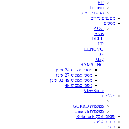
HP
Lenovo
מחשבי גיימינג
מטענים ניידים
מסכים
AOC
Asus
DELL
HP
LENOVO
LG
Mag
SAMSUNG
מסכי סמסונג 24 אינץ
מסכי סמסונג 27 אינץ
מסכי סמסונג 32-49 אינץ
מסכי סמסונג 4k
ViewSonic
מצלמות
מצלמות GOPRO
מצלמות Uniarch
שואבי אבק Roborock
תחנות עגינה
תיקים