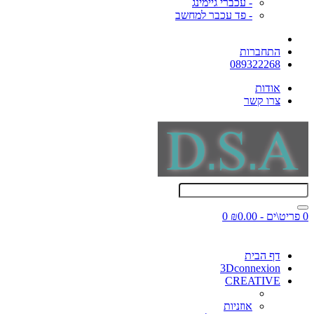
- עכברי גיימינג
- פד עכבר למחשב
התחברות
089322268
אודות
צרו קשר
0 פריט\ים - ₪0.00
0
דף הבית
3Dconnexion
CREATIVE
אוזניות