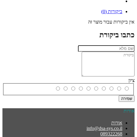
ביקורות (0)
אין ביקורות עבור מוצר זה
כתבו ביקורת
ציון
שמירה
אודות
אודות
info@dsa-sys.co.il
089322268