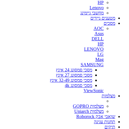
HP
Lenovo
מחשבי גיימינג
מטענים ניידים
מסכים
AOC
Asus
DELL
HP
LENOVO
LG
Mag
SAMSUNG
מסכי סמסונג 24 אינץ
מסכי סמסונג 27 אינץ
מסכי סמסונג 32-49 אינץ
מסכי סמסונג 4k
ViewSonic
מצלמות
מצלמות GOPRO
מצלמות Uniarch
שואבי אבק Roborock
תחנות עגינה
תיקים