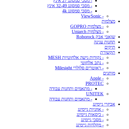
- מסכי סמסונג 27 אינץ
- מסכי סמסונג 32-49 אינץ
- מסכי סמסונג 4k
- ViewSonic
מצלמות
- מצלמות GOPRO
- מצלמות Uniarch
שואבי אבק Roborock
תחנות עגינה
תיקים
תקשורת
- נקודות גישה אלחוטיות MESH
- נתב אלחוטי
- ראוטרים סלולרי Milesight
מותגים
- Apple
PROTEC
- מתאמים ותחנות עבודה
UNITEK
- מתאמים ותחנות עבודה
אביזרי גיימינג
- אוזניות גיימינג
- כיסאות גיימינג
- מסכי גיימינג
- מקלדות גיימינג