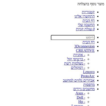
מוצר נוסף בהצלחה
קטגוריות
התקשרו אלינו
דף הבית
החשבון שלי
0
עגלת קניות
דף הבית
3Dconnexion
CREATIVE
- אוזניות
- כרטיסי קול
- מצלמות רשת
- רמקולים
Lenovo
ProtoArc
אביזרים נלווים למחשב
מדפסות
מחשבים ניידים
- Asus
- Dell
- Hp
- Lenovo