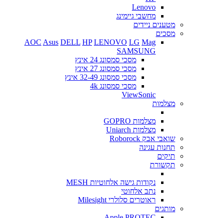
Lenovo
מחשבי גיימינג
מטענים ניידים
מסכים
AOC
Asus
DELL
HP
LENOVO
LG
Mag
SAMSUNG
מסכי סמסונג 24 אינץ
מסכי סמסונג 27 אינץ
מסכי סמסונג 32-49 אינץ
מסכי סמסונג 4k
ViewSonic
מצלמות
מצלמות GOPRO
מצלמות Uniarch
שואבי אבק Roborock
תחנות עגינה
תיקים
תקשורת
נקודות גישה אלחוטיות MESH
נתב אלחוטי
ראוטרים סלולרי Milesight
מותגים
Apple
PROTEC