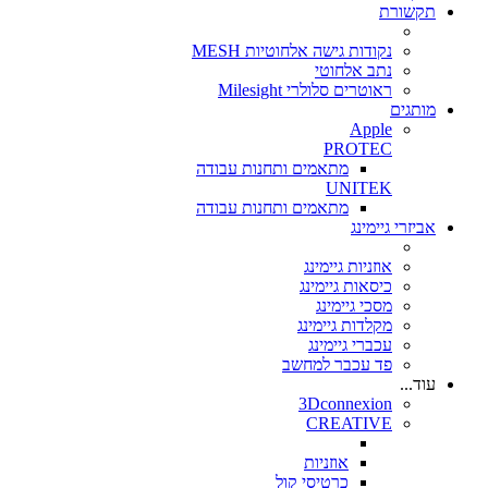
תקשורת
נקודות גישה אלחוטיות MESH
נתב אלחוטי
ראוטרים סלולרי Milesight
מותגים
Apple
PROTEC
מתאמים ותחנות עבודה
UNITEK
מתאמים ותחנות עבודה
אביזרי גיימינג
אוזניות גיימינג
כיסאות גיימינג
מסכי גיימינג
מקלדות גיימינג
עכברי גיימינג
פד עכבר למחשב
עוד...
3Dconnexion
CREATIVE
אוזניות
כרטיסי קול