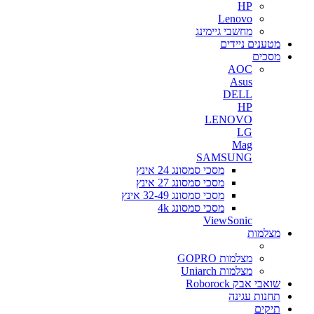
HP
Lenovo
מחשבי גיימינג
מטענים ניידים
מסכים
AOC
Asus
DELL
HP
LENOVO
LG
Mag
SAMSUNG
מסכי סמסונג 24 אינץ
מסכי סמסונג 27 אינץ
מסכי סמסונג 32-49 אינץ
מסכי סמסונג 4k
ViewSonic
מצלמות
מצלמות GOPRO
מצלמות Uniarch
שואבי אבק Roborock
תחנות עגינה
תיקים