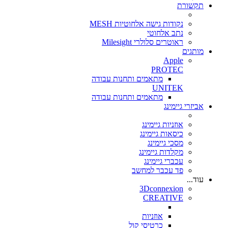
תקשורת
נקודות גישה אלחוטיות MESH
נתב אלחוטי
ראוטרים סלולרי Milesight
מותגים
Apple
PROTEC
מתאמים ותחנות עבודה
UNITEK
מתאמים ותחנות עבודה
אביזרי גיימינג
אוזניות גיימינג
כיסאות גיימינג
מסכי גיימינג
מקלדות גיימינג
עכברי גיימינג
פד עכבר למחשב
עוד...
3Dconnexion
CREATIVE
אוזניות
כרטיסי קול