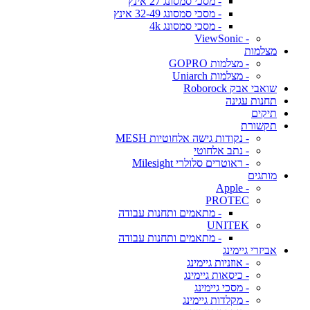
- מסכי סמסונג 27 אינץ
- מסכי סמסונג 32-49 אינץ
- מסכי סמסונג 4k
- ViewSonic
מצלמות
- מצלמות GOPRO
- מצלמות Uniarch
שואבי אבק Roborock
תחנות עגינה
תיקים
תקשורת
- נקודות גישה אלחוטיות MESH
- נתב אלחוטי
- ראוטרים סלולרי Milesight
מותגים
- Apple
PROTEC
- מתאמים ותחנות עבודה
UNITEK
- מתאמים ותחנות עבודה
אביזרי גיימינג
- אוזניות גיימינג
- כיסאות גיימינג
- מסכי גיימינג
- מקלדות גיימינג