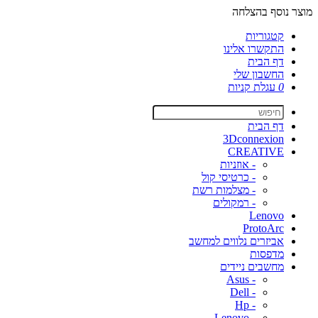
מוצר נוסף בהצלחה
קטגוריות
התקשרו אלינו
דף הבית
החשבון שלי
0
עגלת קניות
דף הבית
3Dconnexion
CREATIVE
- אוזניות
- כרטיסי קול
- מצלמות רשת
- רמקולים
Lenovo
ProtoArc
אביזרים נלווים למחשב
מדפסות
מחשבים ניידים
- Asus
- Dell
- Hp
- Lenovo