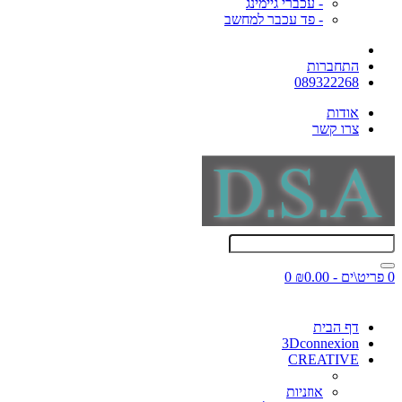
- עכברי גיימינג
- פד עכבר למחשב
התחברות
089322268
אודות
צרו קשר
0 פריט\ים - ₪0.00
0
דף הבית
3Dconnexion
CREATIVE
אוזניות