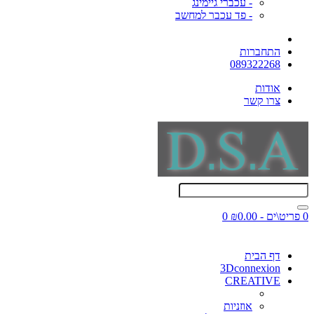
- עכברי גיימינג
- פד עכבר למחשב
התחברות
089322268
אודות
צרו קשר
0 פריט\ים - ₪0.00
0
דף הבית
3Dconnexion
CREATIVE
אוזניות