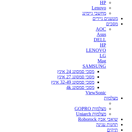
HP
Lenovo
מחשבי גיימינג
מטענים ניידים
מסכים
AOC
Asus
DELL
HP
LENOVO
LG
Mag
SAMSUNG
מסכי סמסונג 24 אינץ
מסכי סמסונג 27 אינץ
מסכי סמסונג 32-49 אינץ
מסכי סמסונג 4k
ViewSonic
מצלמות
מצלמות GOPRO
מצלמות Uniarch
שואבי אבק Roborock
תחנות עגינה
תיקים