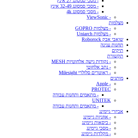
- מסכי סמסונג 27 אינץ
- מסכי סמסונג 32-49 אינץ
- מסכי סמסונג 4k
- ViewSonic
מצלמות
- מצלמות GOPRO
- מצלמות Uniarch
שואבי אבק Roborock
תחנות עגינה
תיקים
תקשורת
- נקודות גישה אלחוטיות MESH
- נתב אלחוטי
- ראוטרים סלולרי Milesight
מותגים
- Apple
PROTEC
- מתאמים ותחנות עבודה
UNITEK
- מתאמים ותחנות עבודה
אביזרי גיימינג
- אוזניות גיימינג
- כיסאות גיימינג
- מסכי גיימינג
- מקלדות גיימינג