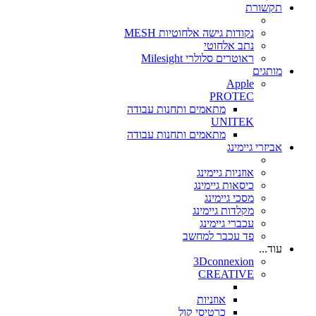
תקשורת
נקודות גישה אלחוטיות MESH
נתב אלחוטי
ראוטרים סלולרי Milesight
מותגים
Apple
PROTEC
מתאמים ותחנות עבודה
UNITEK
מתאמים ותחנות עבודה
אביזרי גיימינג
אוזניות גיימינג
כיסאות גיימינג
מסכי גיימינג
מקלדות גיימינג
עכברי גיימינג
פד עכבר למחשב
עוד...
3Dconnexion
CREATIVE
אוזניות
כרטיסי קול