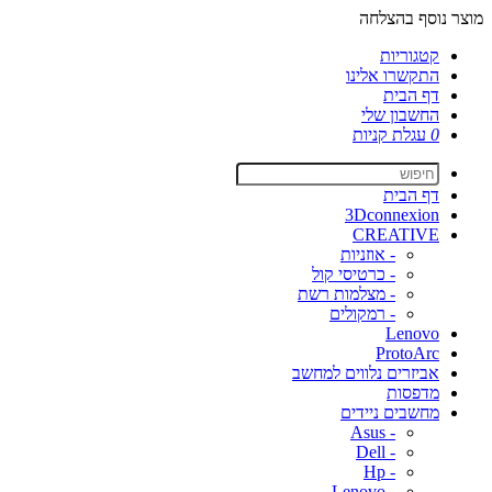
מוצר נוסף בהצלחה
קטגוריות
התקשרו אלינו
דף הבית
החשבון שלי
0
עגלת קניות
דף הבית
3Dconnexion
CREATIVE
- אוזניות
- כרטיסי קול
- מצלמות רשת
- רמקולים
Lenovo
ProtoArc
אביזרים נלווים למחשב
מדפסות
מחשבים ניידים
- Asus
- Dell
- Hp
- Lenovo