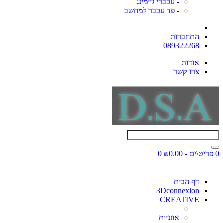
- עכברי גיימינג
- פד עכבר למחשב
התחברות
089322268
אודות
צרו קשר
0 פריט\ים - ₪0.00
0
דף הבית
3Dconnexion
CREATIVE
אוזניות