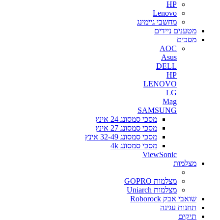
HP
Lenovo
מחשבי גיימינג
מטענים ניידים
מסכים
AOC
Asus
DELL
HP
LENOVO
LG
Mag
SAMSUNG
מסכי סמסונג 24 אינץ
מסכי סמסונג 27 אינץ
מסכי סמסונג 32-49 אינץ
מסכי סמסונג 4k
ViewSonic
מצלמות
מצלמות GOPRO
מצלמות Uniarch
שואבי אבק Roborock
תחנות עגינה
תיקים