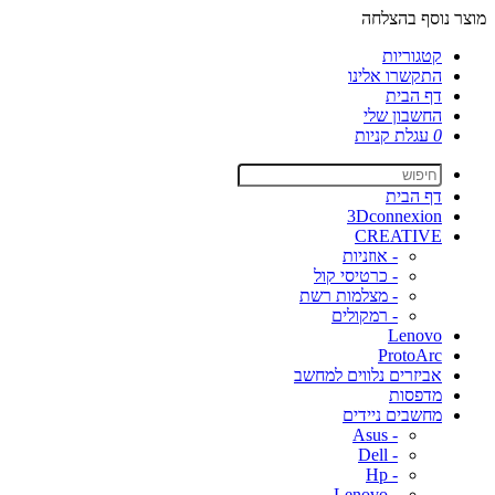
מוצר נוסף בהצלחה
קטגוריות
התקשרו אלינו
דף הבית
החשבון שלי
0
עגלת קניות
דף הבית
3Dconnexion
CREATIVE
- אוזניות
- כרטיסי קול
- מצלמות רשת
- רמקולים
Lenovo
ProtoArc
אביזרים נלווים למחשב
מדפסות
מחשבים ניידים
- Asus
- Dell
- Hp
- Lenovo