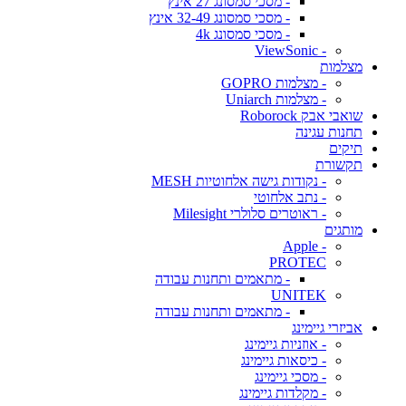
- מסכי סמסונג 27 אינץ
- מסכי סמסונג 32-49 אינץ
- מסכי סמסונג 4k
- ViewSonic
מצלמות
- מצלמות GOPRO
- מצלמות Uniarch
שואבי אבק Roborock
תחנות עגינה
תיקים
תקשורת
- נקודות גישה אלחוטיות MESH
- נתב אלחוטי
- ראוטרים סלולרי Milesight
מותגים
- Apple
PROTEC
- מתאמים ותחנות עבודה
UNITEK
- מתאמים ותחנות עבודה
אביזרי גיימינג
- אוזניות גיימינג
- כיסאות גיימינג
- מסכי גיימינג
- מקלדות גיימינג