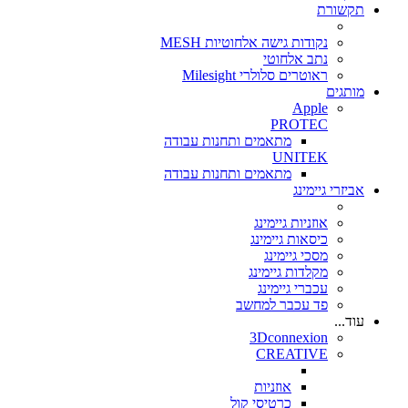
תקשורת
נקודות גישה אלחוטיות MESH
נתב אלחוטי
ראוטרים סלולרי Milesight
מותגים
Apple
PROTEC
מתאמים ותחנות עבודה
UNITEK
מתאמים ותחנות עבודה
אביזרי גיימינג
אוזניות גיימינג
כיסאות גיימינג
מסכי גיימינג
מקלדות גיימינג
עכברי גיימינג
פד עכבר למחשב
עוד...
3Dconnexion
CREATIVE
אוזניות
כרטיסי קול