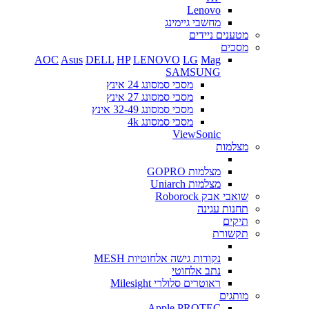
Lenovo
מחשבי גיימינג
מטענים ניידים
מסכים
AOC
Asus
DELL
HP
LENOVO
LG
Mag
SAMSUNG
מסכי סמסונג 24 אינץ
מסכי סמסונג 27 אינץ
מסכי סמסונג 32-49 אינץ
מסכי סמסונג 4k
ViewSonic
מצלמות
מצלמות GOPRO
מצלמות Uniarch
שואבי אבק Roborock
תחנות עגינה
תיקים
תקשורת
נקודות גישה אלחוטיות MESH
נתב אלחוטי
ראוטרים סלולרי Milesight
מותגים
Apple
PROTEC