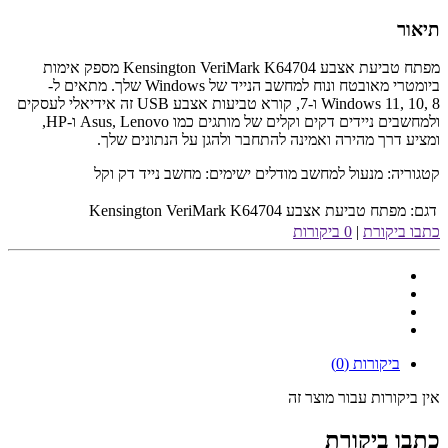
תיאור
מפתח טביעת אצבע Kensington VeriMark K64704 מספק אימות
ביומטרי מאובטח ונוח למחשב הנייד של Windows שלך. מתאים ל-
Windows 11, 10, 8 ו-7, קורא טביעות אצבע USB זה אידיאלי לעסקים
ולמחשבים ניידים דקים וקלים של מותגים כמו Asus, Lenovo ו-HP,
ומציע דרך מהירה ואמינה להתחבר ולהגן על הנתונים שלך.
קטגוריה: מנעול למחשב מודלים ישימים: מחשב נייד דק וקל
דגם:
מפתח טביעת אצבע Kensington VeriMark K64704
כתבו ביקורת
|
0 ביקורות
ביקורות (0)
אין ביקורות עבור מוצר זה
כתבו ביקורת