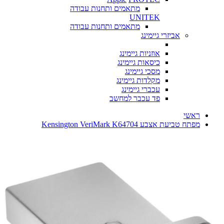
מתאמים ותחנות עבודה
UNITEK
מתאמים ותחנות עבודה
אביזרי גיימינג
אוזניות גיימינג
כיסאות גיימינג
מסכי גיימינג
מקלדות גיימינג
עכברי גיימינג
פד עכבר למחשב
ראשי
מפתח טביעת אצבע Kensington VeriMark K64704