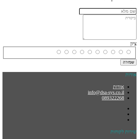
ציון
שמירה
אודות
אודות
info@dsa-sys.co.il
089322268
שירות לקוחות