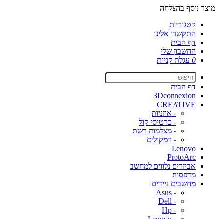
מוצר נוסף בהצלחה
קטגוריות
התקשרו אלינו
דף הבית
החשבון שלי
0
עגלת קניות
דף הבית
3Dconnexion
CREATIVE
- אוזניות
- כרטיסי קול
- מצלמות רשת
- רמקולים
Lenovo
ProtoArc
אביזרים נלווים למחשב
מדפסות
מחשבים ניידים
- Asus
- Dell
- Hp
- Lenovo