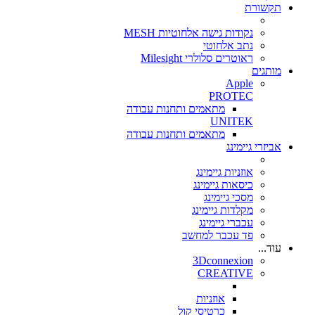
תקשורת
נקודות גישה אלחוטיות MESH
נתב אלחוטי
ראוטרים סלולרי Milesight
מותגים
Apple
PROTEC
מתאמים ותחנות עבודה
UNITEK
מתאמים ותחנות עבודה
אביזרי גיימינג
אוזניות גיימינג
כיסאות גיימינג
מסכי גיימינג
מקלדות גיימינג
עכברי גיימינג
פד עכבר למחשב
עוד...
3Dconnexion
CREATIVE
אוזניות
כרטיסי קול