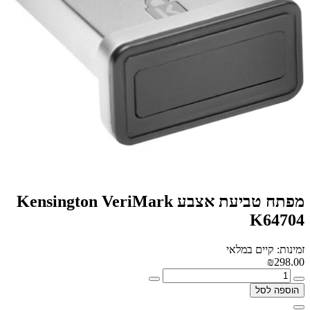
מפתח טביעת אצבע Kensington VeriMark
K64704
זמינות: קיים במלאי
₪298.00
הוספה לסל