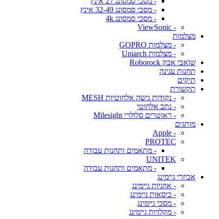
- מסכי סמסונג 27 אינץ
- מסכי סמסונג 32-49 אינץ
- מסכי סמסונג 4k
- ViewSonic
מצלמות
- מצלמות GOPRO
- מצלמות Uniarch
שואבי אבק Roborock
תחנות עגינה
תיקים
תקשורת
- נקודות גישה אלחוטיות MESH
- נתב אלחוטי
- ראוטרים סלולרי Milesight
מותגים
- Apple
PROTEC
- מתאמים ותחנות עבודה
UNITEK
- מתאמים ותחנות עבודה
אביזרי גיימינג
- אוזניות גיימינג
- כיסאות גיימינג
- מסכי גיימינג
- מקלדות גיימינג