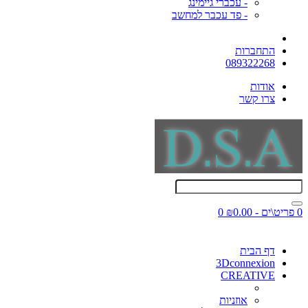
- עכברי גיימינג
- פד עכבר למחשב
התחברות
089322268
אודות
צרו קשר
0 פריט\ים - ₪0.00
0
דף הבית
3Dconnexion
CREATIVE
אוזניות