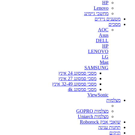
HP
Lenovo
מחשבי גיימינג
מטענים ניידים
מסכים
AOC
Asus
DELL
HP
LENOVO
LG
Mag
SAMSUNG
מסכי סמסונג 24 אינץ
מסכי סמסונג 27 אינץ
מסכי סמסונג 32-49 אינץ
מסכי סמסונג 4k
ViewSonic
מצלמות
מצלמות GOPRO
מצלמות Uniarch
שואבי אבק Roborock
תחנות עגינה
תיקים