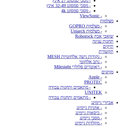
- מסכי סמסונג 27 אינץ
- מסכי סמסונג 32-49 אינץ
- מסכי סמסונג 4k
- ViewSonic
מצלמות
- מצלמות GOPRO
- מצלמות Uniarch
שואבי אבק Roborock
תחנות עגינה
תיקים
תקשורת
- נקודות גישה אלחוטיות MESH
- נתב אלחוטי
- ראוטרים סלולרי Milesight
מותגים
- Apple
PROTEC
- מתאמים ותחנות עבודה
UNITEK
- מתאמים ותחנות עבודה
אביזרי גיימינג
- אוזניות גיימינג
- כיסאות גיימינג
- מסכי גיימינג
- מקלדות גיימינג