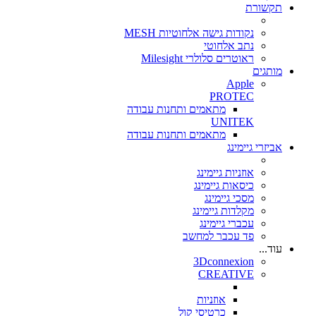
תקשורת
נקודות גישה אלחוטיות MESH
נתב אלחוטי
ראוטרים סלולרי Milesight
מותגים
Apple
PROTEC
מתאמים ותחנות עבודה
UNITEK
מתאמים ותחנות עבודה
אביזרי גיימינג
אוזניות גיימינג
כיסאות גיימינג
מסכי גיימינג
מקלדות גיימינג
עכברי גיימינג
פד עכבר למחשב
עוד...
3Dconnexion
CREATIVE
אוזניות
כרטיסי קול