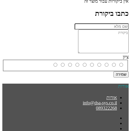
אין ביקורות עבור מוצר זה
כתבו ביקורת
ציון
שמירה
אודות
אודות
info@dsa-sys.co.il
089322268