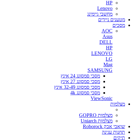
HP
Lenovo
מחשבי גיימינג
מטענים ניידים
מסכים
AOC
Asus
DELL
HP
LENOVO
LG
Mag
SAMSUNG
מסכי סמסונג 24 אינץ
מסכי סמסונג 27 אינץ
מסכי סמסונג 32-49 אינץ
מסכי סמסונג 4k
ViewSonic
מצלמות
מצלמות GOPRO
מצלמות Uniarch
שואבי אבק Roborock
תחנות עגינה
תיקים