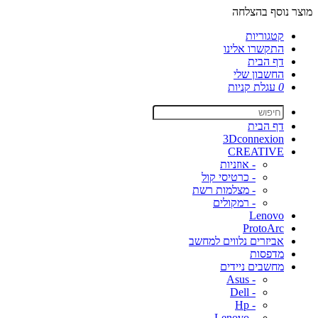
מוצר נוסף בהצלחה
קטגוריות
התקשרו אלינו
דף הבית
החשבון שלי
0
עגלת קניות
דף הבית
3Dconnexion
CREATIVE
- אוזניות
- כרטיסי קול
- מצלמות רשת
- רמקולים
Lenovo
ProtoArc
אביזרים נלווים למחשב
מדפסות
מחשבים ניידים
- Asus
- Dell
- Hp
- Lenovo