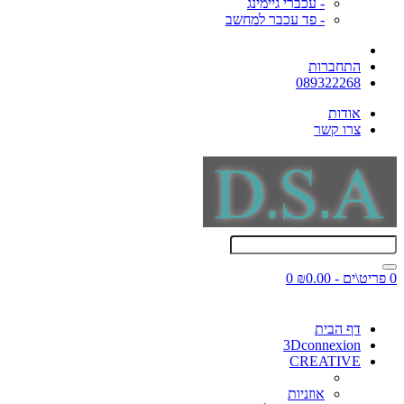
- עכברי גיימינג
- פד עכבר למחשב
התחברות
089322268
אודות
צרו קשר
0 פריט\ים - ₪0.00
0
דף הבית
3Dconnexion
CREATIVE
אוזניות