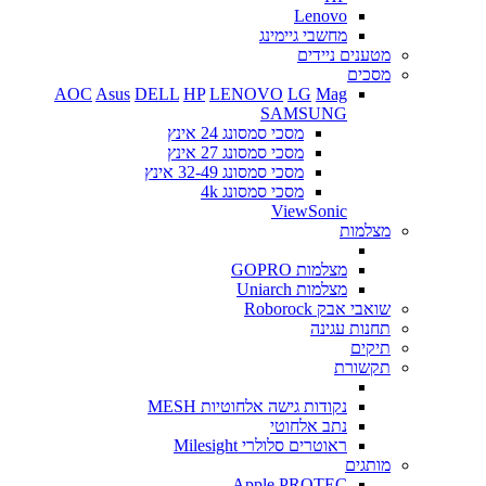
Lenovo
מחשבי גיימינג
מטענים ניידים
מסכים
AOC
Asus
DELL
HP
LENOVO
LG
Mag
SAMSUNG
מסכי סמסונג 24 אינץ
מסכי סמסונג 27 אינץ
מסכי סמסונג 32-49 אינץ
מסכי סמסונג 4k
ViewSonic
מצלמות
מצלמות GOPRO
מצלמות Uniarch
שואבי אבק Roborock
תחנות עגינה
תיקים
תקשורת
נקודות גישה אלחוטיות MESH
נתב אלחוטי
ראוטרים סלולרי Milesight
מותגים
Apple
PROTEC