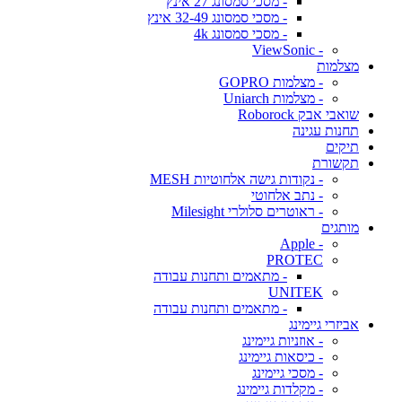
- מסכי סמסונג 27 אינץ
- מסכי סמסונג 32-49 אינץ
- מסכי סמסונג 4k
- ViewSonic
מצלמות
- מצלמות GOPRO
- מצלמות Uniarch
שואבי אבק Roborock
תחנות עגינה
תיקים
תקשורת
- נקודות גישה אלחוטיות MESH
- נתב אלחוטי
- ראוטרים סלולרי Milesight
מותגים
- Apple
PROTEC
- מתאמים ותחנות עבודה
UNITEK
- מתאמים ותחנות עבודה
אביזרי גיימינג
- אוזניות גיימינג
- כיסאות גיימינג
- מסכי גיימינג
- מקלדות גיימינג