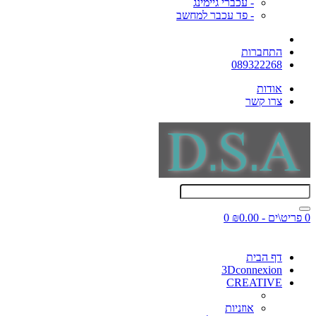
- עכברי גיימינג
- פד עכבר למחשב
התחברות
089322268
אודות
צרו קשר
0 פריט\ים - ₪0.00
0
דף הבית
3Dconnexion
CREATIVE
אוזניות