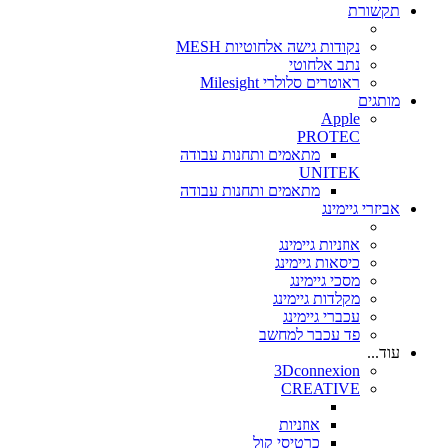
תקשורת
נקודות גישה אלחוטיות MESH
נתב אלחוטי
ראוטרים סלולרי Milesight
מותגים
Apple
PROTEC
מתאמים ותחנות עבודה
UNITEK
מתאמים ותחנות עבודה
אביזרי גיימינג
אוזניות גיימינג
כיסאות גיימינג
מסכי גיימינג
מקלדות גיימינג
עכברי גיימינג
פד עכבר למחשב
עוד...
3Dconnexion
CREATIVE
אוזניות
כרטיסי קול