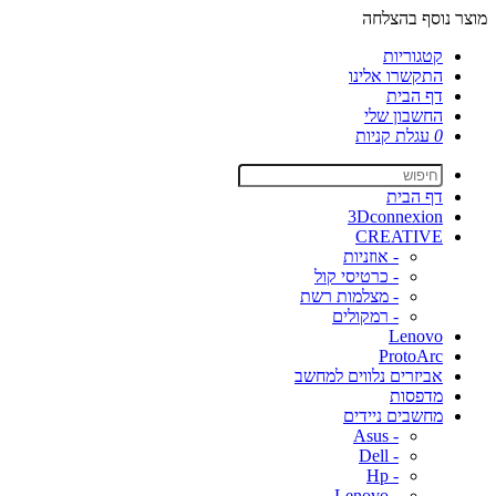
מוצר נוסף בהצלחה
קטגוריות
התקשרו אלינו
דף הבית
החשבון שלי
0
עגלת קניות
דף הבית
3Dconnexion
CREATIVE
- אוזניות
- כרטיסי קול
- מצלמות רשת
- רמקולים
Lenovo
ProtoArc
אביזרים נלווים למחשב
מדפסות
מחשבים ניידים
- Asus
- Dell
- Hp
- Lenovo