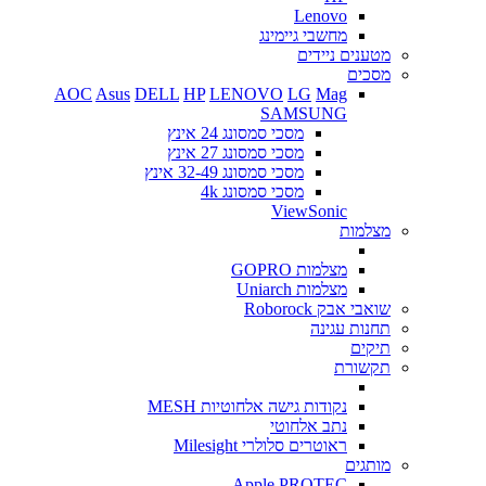
Lenovo
מחשבי גיימינג
מטענים ניידים
מסכים
AOC
Asus
DELL
HP
LENOVO
LG
Mag
SAMSUNG
מסכי סמסונג 24 אינץ
מסכי סמסונג 27 אינץ
מסכי סמסונג 32-49 אינץ
מסכי סמסונג 4k
ViewSonic
מצלמות
מצלמות GOPRO
מצלמות Uniarch
שואבי אבק Roborock
תחנות עגינה
תיקים
תקשורת
נקודות גישה אלחוטיות MESH
נתב אלחוטי
ראוטרים סלולרי Milesight
מותגים
Apple
PROTEC