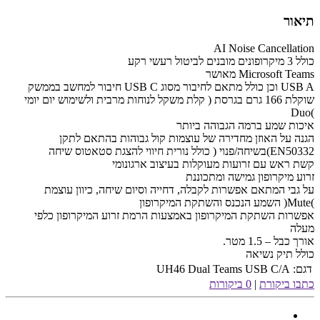
תיאור
AI Noise Cancellation
כולל 3 מיקרופונים מובנים לביטול רעשי רקע
Microsoft Teams מאושר
USB A וכן כולל מתאם לחיבור מסוג USB C חיבור למחשב בממשק
שוקלת 166 גרם בגרסת ( קלת משקל לנוחות מרבית ולשימוש יום יומי
)Duo
איכות שמע ברמה הגבוהה ביותר
הגנה על האוזן מחדירה של עוצמות קול גבוהות בהתאם לתקן
EN50332)בשיחה/פנוי ( כולל נורית חיווי להצגת סטאטוס שיחה
קשת ראש עם זרועות מעוקלות בעיצוב ארגונומי
זרוע מיקרופון גמישה ומתכוננת
על גבי המתאם אפשרות לקבלה, דחייה וסיום שיחה, כיוון עוצמת
)Mute( השמע הנכנס והשתקת המיקרופון
אפשרות השתקת המיקרופון באמצעות הרמת זרוע המיקרופון כלפי
מעלה
אורך כבל – 1.5 מטר.
כולל תיק נשיאה
דגם:
UH46 Dual Teams USB C/A
כתבו ביקורת
|
0 ביקורות