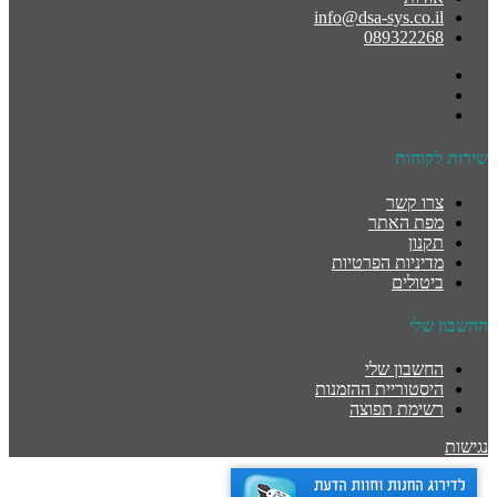
info@dsa-sys.co.il
089322268
שירות לקוחות
צרו קשר
מפת האתר
תקנון
מדיניות הפרטיות
ביטולים
החשבון שלי
החשבון שלי
היסטוריית ההזמנות
רשימת תפוצה
נגישות