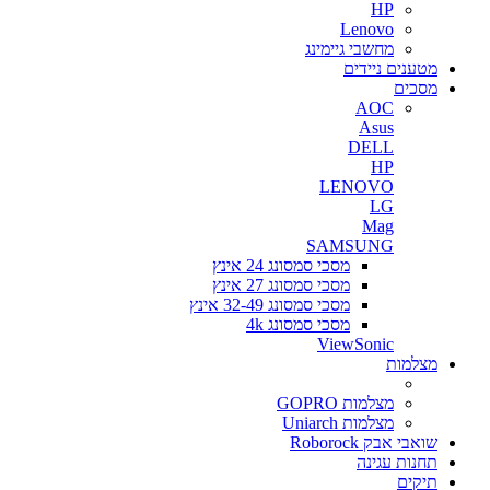
HP
Lenovo
מחשבי גיימינג
מטענים ניידים
מסכים
AOC
Asus
DELL
HP
LENOVO
LG
Mag
SAMSUNG
מסכי סמסונג 24 אינץ
מסכי סמסונג 27 אינץ
מסכי סמסונג 32-49 אינץ
מסכי סמסונג 4k
ViewSonic
מצלמות
מצלמות GOPRO
מצלמות Uniarch
שואבי אבק Roborock
תחנות עגינה
תיקים