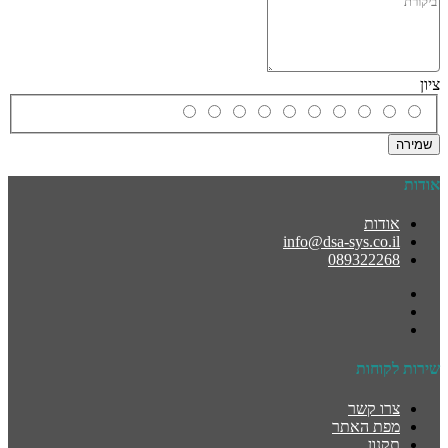
ציון
שמירה
אודות
אודות
info@dsa-sys.co.il
089322268
שירות לקוחות
צרו קשר
מפת האתר
תקנון