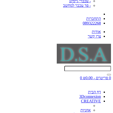
- עכברי גיימינג
- פד עכבר למחשב
התחברות
089322268
אודות
צרו קשר
0 פריט\ים - ₪0.00
0
דף הבית
3Dconnexion
CREATIVE
אוזניות