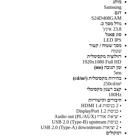
מותג
Samsung
דגם
S24D408GAM
גודל מסך כ-
23.8 אינץ'
סוג פאנל
LED IPS
מסך שטוח / קעור
שטוח
רזולוציה מקסימלית
1920x1080 Full HD
זמן תגובה (ms)
5ms
בהירות מקסימלית (cd/m²)
250cd/m²
קצב רענון מקסימלי
100Hz
חיבורים וקישוריות
• 2 כניסות HDMI 1.4
• כניסת DisplayPort 1.2
• יציאת אודיו Audio out (PL/AUX)
• כניסת USB 2.0 (Type-B) upstream
• 2 יציאות USB 2.0 (Type-A) downstream
רמקולים