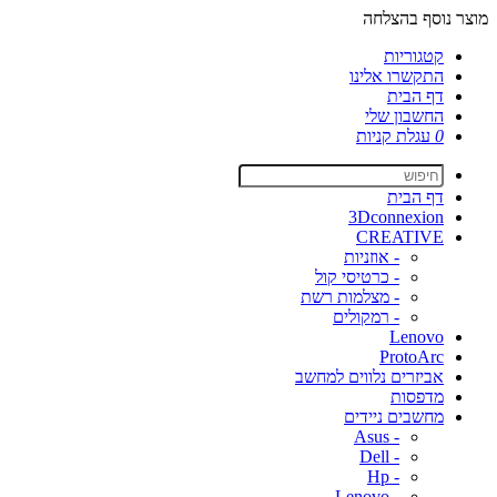
מוצר נוסף בהצלחה
קטגוריות
התקשרו אלינו
דף הבית
החשבון שלי
0
עגלת קניות
דף הבית
3Dconnexion
CREATIVE
- אוזניות
- כרטיסי קול
- מצלמות רשת
- רמקולים
Lenovo
ProtoArc
אביזרים נלווים למחשב
מדפסות
מחשבים ניידים
- Asus
- Dell
- Hp
- Lenovo