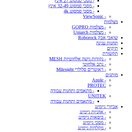
- מסכי סמסונג 27 אינץ
- מסכי סמסונג 32-49 אינץ
- מסכי סמסונג 4k
- ViewSonic
מצלמות
- מצלמות GOPRO
- מצלמות Uniarch
שואבי אבק Roborock
תחנות עגינה
תיקים
תקשורת
- נקודות גישה אלחוטיות MESH
- נתב אלחוטי
- ראוטרים סלולרי Milesight
מותגים
- Apple
PROTEC
- מתאמים ותחנות עבודה
UNITEK
- מתאמים ותחנות עבודה
אביזרי גיימינג
- אוזניות גיימינג
- כיסאות גיימינג
- מסכי גיימינג
- מקלדות גיימינג