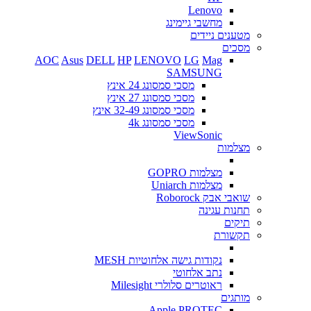
Lenovo
מחשבי גיימינג
מטענים ניידים
מסכים
AOC
Asus
DELL
HP
LENOVO
LG
Mag
SAMSUNG
מסכי סמסונג 24 אינץ
מסכי סמסונג 27 אינץ
מסכי סמסונג 32-49 אינץ
מסכי סמסונג 4k
ViewSonic
מצלמות
מצלמות GOPRO
מצלמות Uniarch
שואבי אבק Roborock
תחנות עגינה
תיקים
תקשורת
נקודות גישה אלחוטיות MESH
נתב אלחוטי
ראוטרים סלולרי Milesight
מותגים
Apple
PROTEC