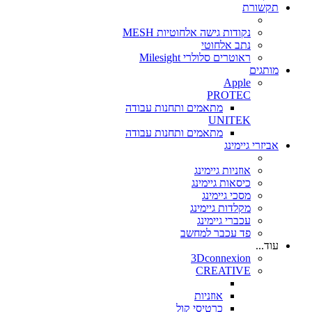
תקשורת
נקודות גישה אלחוטיות MESH
נתב אלחוטי
ראוטרים סלולרי Milesight
מותגים
Apple
PROTEC
מתאמים ותחנות עבודה
UNITEK
מתאמים ותחנות עבודה
אביזרי גיימינג
אוזניות גיימינג
כיסאות גיימינג
מסכי גיימינג
מקלדות גיימינג
עכברי גיימינג
פד עכבר למחשב
עוד...
3Dconnexion
CREATIVE
אוזניות
כרטיסי קול