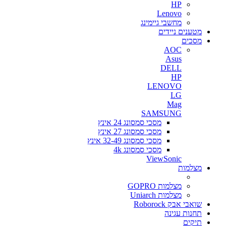
HP
Lenovo
מחשבי גיימינג
מטענים ניידים
מסכים
AOC
Asus
DELL
HP
LENOVO
LG
Mag
SAMSUNG
מסכי סמסונג 24 אינץ
מסכי סמסונג 27 אינץ
מסכי סמסונג 32-49 אינץ
מסכי סמסונג 4k
ViewSonic
מצלמות
מצלמות GOPRO
מצלמות Uniarch
שואבי אבק Roborock
תחנות עגינה
תיקים