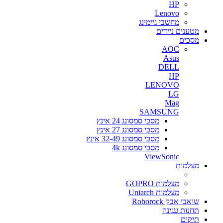
HP
Lenovo
מחשבי גיימינג
מטענים ניידים
מסכים
AOC
Asus
DELL
HP
LENOVO
LG
Mag
SAMSUNG
מסכי סמסונג 24 אינץ
מסכי סמסונג 27 אינץ
מסכי סמסונג 32-49 אינץ
מסכי סמסונג 4k
ViewSonic
מצלמות
מצלמות GOPRO
מצלמות Uniarch
שואבי אבק Roborock
תחנות עגינה
תיקים