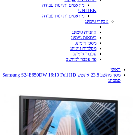
מתאמים ותחנות עבודה
UNITEK
מתאמים ותחנות עבודה
אביזרי גיימינג
אוזניות גיימינג
כיסאות גיימינג
מסכי גיימינג
מקלדות גיימינג
עכברי גיימינג
פד עכבר למחשב
ראשי
מסך מחשב ‏23.8 ‏אינטש Samsung S24E650DW 16:10 Full HD
סמסונג