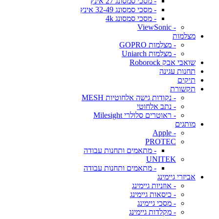
- מסכי סמסונג 27 אינץ
- מסכי סמסונג 32-49 אינץ
- מסכי סמסונג 4k
- ViewSonic
מצלמות
- מצלמות GOPRO
- מצלמות Uniarch
שואבי אבק Roborock
תחנות עגינה
תיקים
תקשורת
- נקודות גישה אלחוטיות MESH
- נתב אלחוטי
- ראוטרים סלולרי Milesight
מותגים
- Apple
PROTEC
- מתאמים ותחנות עבודה
UNITEK
- מתאמים ותחנות עבודה
אביזרי גיימינג
- אוזניות גיימינג
- כיסאות גיימינג
- מסכי גיימינג
- מקלדות גיימינג