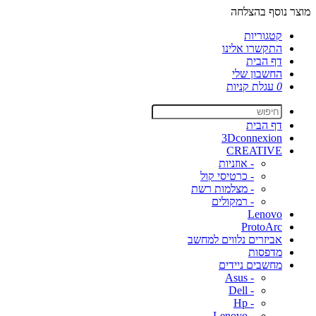
מוצר נוסף בהצלחה
קטגוריות
התקשרו אלינו
דף הבית
החשבון שלי
0
עגלת קניות
דף הבית
3Dconnexion
CREATIVE
- אוזניות
- כרטיסי קול
- מצלמות רשת
- רמקולים
Lenovo
ProtoArc
אביזרים נלווים למחשב
מדפסות
מחשבים ניידים
- Asus
- Dell
- Hp
- Lenovo