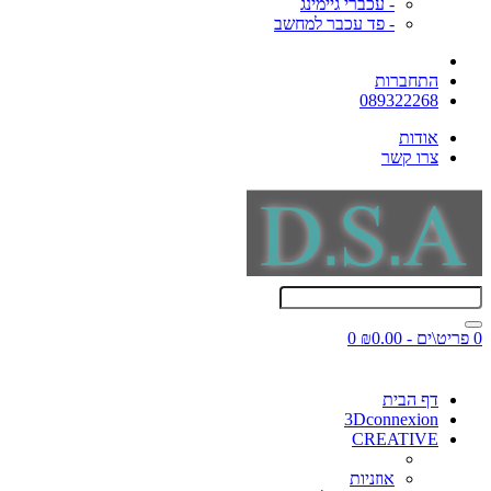
- עכברי גיימינג
- פד עכבר למחשב
התחברות
089322268
אודות
צרו קשר
0 פריט\ים - ₪0.00
0
דף הבית
3Dconnexion
CREATIVE
אוזניות