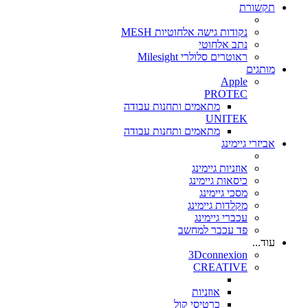
תקשורת
נקודות גישה אלחוטיות MESH
נתב אלחוטי
ראוטרים סלולרי Milesight
מותגים
Apple
PROTEC
מתאמים ותחנות עבודה
UNITEK
מתאמים ותחנות עבודה
אביזרי גיימינג
אוזניות גיימינג
כיסאות גיימינג
מסכי גיימינג
מקלדות גיימינג
עכברי גיימינג
פד עכבר למחשב
עוד...
3Dconnexion
CREATIVE
אוזניות
כרטיסי קול