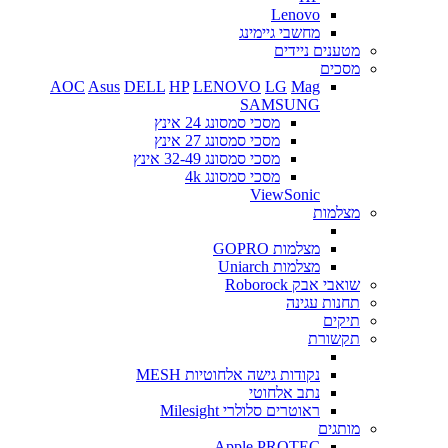
Lenovo
מחשבי גיימינג
מטענים ניידים
מסכים
AOC
Asus
DELL
HP
LENOVO
LG
Mag
SAMSUNG
מסכי סמסונג 24 אינץ
מסכי סמסונג 27 אינץ
מסכי סמסונג 32-49 אינץ
מסכי סמסונג 4k
ViewSonic
מצלמות
מצלמות GOPRO
מצלמות Uniarch
שואבי אבק Roborock
תחנות עגינה
תיקים
תקשורת
נקודות גישה אלחוטיות MESH
נתב אלחוטי
ראוטרים סלולרי Milesight
מותגים
Apple
PROTEC