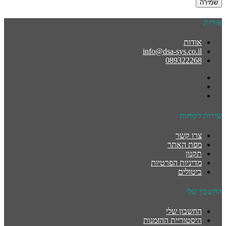
שמירה
אודות
אודות
info@dsa-sys.co.il
089322268
שירות לקוחות
צרו קשר
מפת האתר
תקנון
מדיניות הפרטיות
ביטולים
החשבון שלי
החשבון שלי
היסטוריית ההזמנות