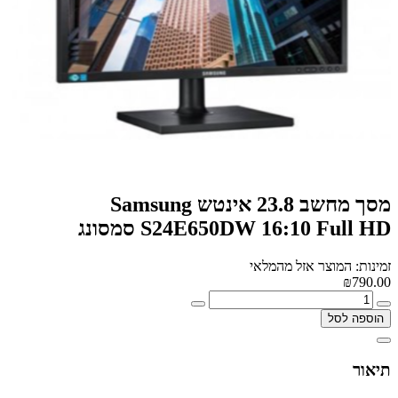
מסך מחשב ‏23.8 ‏אינטש Samsung
S24E650DW 16:10 Full HD סמסונג
זמינות: המוצר אזל מהמלאי
₪790.00
הוספה לסל
תיאור