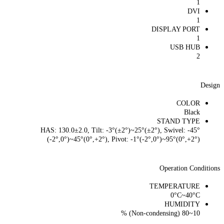
1
DVI
1
DISPLAY PORT
1
USB HUB
2
Design
COLOR
Black
STAND TYPE
HAS: 130.0±2.0, Tilt: -3°(±2°)~25°(±2°), Swivel: -45°
(-2°,0°)~45°(0°,+2°), Pivot: -1°(-2°,0°)~95°(0°,+2°)
Operation Conditions
TEMPERATURE
0°C~40°C
HUMIDITY
10~80 (Non-condensing) %