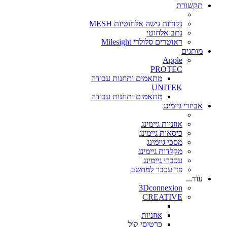
תקשורת
נקודות גישה אלחוטיות MESH
נתב אלחוטי
ראוטרים סלולרי Milesight
מותגים
Apple
PROTEC
מתאמים ותחנות עבודה
UNITEK
מתאמים ותחנות עבודה
אביזרי גיימינג
אוזניות גיימינג
כיסאות גיימינג
מסכי גיימינג
מקלדות גיימינג
עכברי גיימינג
פד עכבר למחשב
עוד...
3Dconnexion
CREATIVE
אוזניות
כרטיסי קול