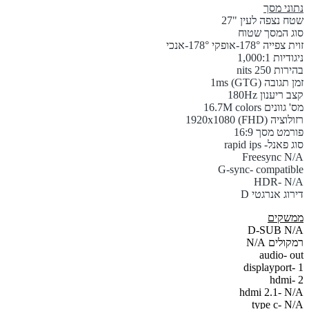
נתוני מסך
שטח נצפה לעין
"27
סוג המסך שטוח
זוית צפייה
178°-אופקי 178°-אנכי
ניגודיות
1,000:1
בהירות
250 nits
זמן תגובה
1ms (GTG)
קצב ריענון
180Hz
מס' גוונים
16.7M colors
רזולוציה
1920x1080 (FHD)
פורמט מסך
16:9
סוג פאנל- rapid ips
Freesync N/A
G-sync- compatible
HDR- N/A
דירוג אנרגטי D
ממשקים
D-SUB N/A
רמקולים N/A
audio-
out
displayport
- 1
hdmi
- 2
hdmi 2.1-
N/A
type c-
N/A