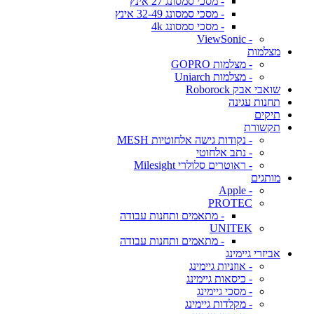
- מסכי סמסונג 27 אינץ
- מסכי סמסונג 32-49 אינץ
- מסכי סמסונג 4k
- ViewSonic
מצלמות
- מצלמות GOPRO
- מצלמות Uniarch
שואבי אבק Roborock
תחנות עגינה
תיקים
תקשורת
- נקודות גישה אלחוטיות MESH
- נתב אלחוטי
- ראוטרים סלולרי Milesight
מותגים
- Apple
PROTEC
- מתאמים ותחנות עבודה
UNITEK
- מתאמים ותחנות עבודה
אביזרי גיימינג
- אוזניות גיימינג
- כיסאות גיימינג
- מסכי גיימינג
- מקלדות גיימינג