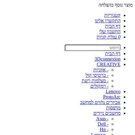
מוצר נוסף בהצלחה
קטגוריות
התקשרו אלינו
דף הבית
החשבון שלי
0
עגלת קניות
דף הבית
3Dconnexion
CREATIVE
- אוזניות
- כרטיסי קול
- מצלמות רשת
- רמקולים
Lenovo
ProtoArc
אביזרים נלווים למחשב
מדפסות
מחשבים ניידים
- Asus
- Dell
- Hp
- Lenovo