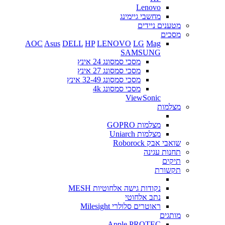
Lenovo
מחשבי גיימינג
מטענים ניידים
מסכים
AOC
Asus
DELL
HP
LENOVO
LG
Mag
SAMSUNG
מסכי סמסונג 24 אינץ
מסכי סמסונג 27 אינץ
מסכי סמסונג 32-49 אינץ
מסכי סמסונג 4k
ViewSonic
מצלמות
מצלמות GOPRO
מצלמות Uniarch
שואבי אבק Roborock
תחנות עגינה
תיקים
תקשורת
נקודות גישה אלחוטיות MESH
נתב אלחוטי
ראוטרים סלולרי Milesight
מותגים
Apple
PROTEC