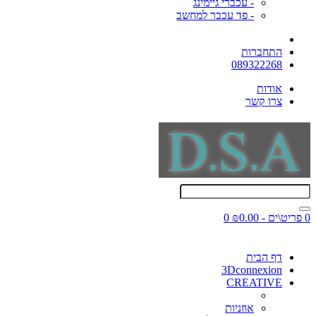
- עכברי גיימינג
- פד עכבר למחשב
התחברות
089322268
אודות
צרו קשר
0 פריט\ים - ₪0.00
0
דף הבית
3Dconnexion
CREATIVE
אוזניות