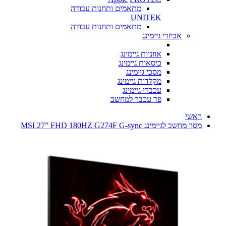
מתאמים ותחנות עבודה
UNITEK
מתאמים ותחנות עבודה
אביזרי גיימינג
אוזניות גיימינג
כיסאות גיימינג
מסכי גיימינג
מקלדות גיימינג
עכברי גיימינג
פד עכבר למחשב
ראשי
מסך מחשב לגיימינג MSI 27” FHD 180HZ G274F G-sync