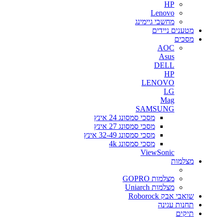
HP
Lenovo
מחשבי גיימינג
מטענים ניידים
מסכים
AOC
Asus
DELL
HP
LENOVO
LG
Mag
SAMSUNG
מסכי סמסונג 24 אינץ
מסכי סמסונג 27 אינץ
מסכי סמסונג 32-49 אינץ
מסכי סמסונג 4k
ViewSonic
מצלמות
מצלמות GOPRO
מצלמות Uniarch
שואבי אבק Roborock
תחנות עגינה
תיקים