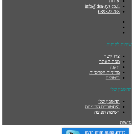
אודות
info@dsa-sys.co.il
089322268
שירות לקוחות
צרו קשר
מפת האתר
תקנון
מדיניות הפרטיות
ביטולים
החשבון שלי
החשבון שלי
היסטוריית ההזמנות
רשימת תפוצה
נגישות