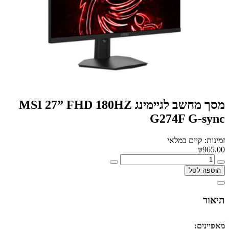
מסך מחשב לגיימינג MSI 27” FHD 180HZ
G274F G-sync
זמינות: קיים במלאי
₪965.00
הוספה לסל
תיאור
מאפיינים: