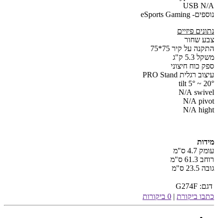
USB N/A
נוספים- eSports Gaming
נתונים פיזיים
צבע
שחור
התקנה על קיר 75*75
משקל
5.3 ק"ג
ספק כוח
חיצוני
עיצוב רגלית PRO
Stand
tilt
5° ~ 20°
N/A swivel
N/A pivot
N/A hight
מקור חשמל נטו
מידות
עומק 4.7 ס"מ
רוחב 61.3 ס"מ
גובה 23.5 ס"מ
דגם:
G274F
כתבו ביקורת
|
0 ביקורות