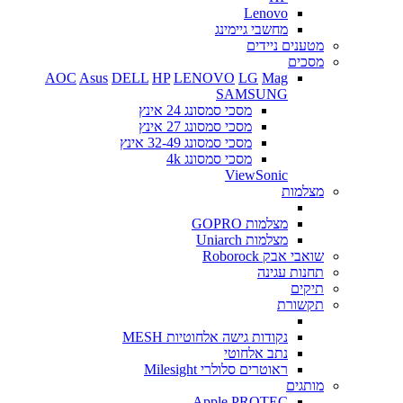
Lenovo
מחשבי גיימינג
מטענים ניידים
מסכים
AOC
Asus
DELL
HP
LENOVO
LG
Mag
SAMSUNG
מסכי סמסונג 24 אינץ
מסכי סמסונג 27 אינץ
מסכי סמסונג 32-49 אינץ
מסכי סמסונג 4k
ViewSonic
מצלמות
מצלמות GOPRO
מצלמות Uniarch
שואבי אבק Roborock
תחנות עגינה
תיקים
תקשורת
נקודות גישה אלחוטיות MESH
נתב אלחוטי
ראוטרים סלולרי Milesight
מותגים
Apple
PROTEC