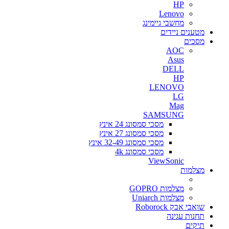
HP
Lenovo
מחשבי גיימינג
מטענים ניידים
מסכים
AOC
Asus
DELL
HP
LENOVO
LG
Mag
SAMSUNG
מסכי סמסונג 24 אינץ
מסכי סמסונג 27 אינץ
מסכי סמסונג 32-49 אינץ
מסכי סמסונג 4k
ViewSonic
מצלמות
מצלמות GOPRO
מצלמות Uniarch
שואבי אבק Roborock
תחנות עגינה
תיקים