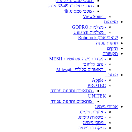
- מסכי סמסונג 27 אינץ
- מסכי סמסונג 32-49 אינץ
- מסכי סמסונג 4k
- ViewSonic
מצלמות
- מצלמות GOPRO
- מצלמות Uniarch
שואבי אבק Roborock
תחנות עגינה
תיקים
תקשורת
- נקודות גישה אלחוטיות MESH
- נתב אלחוטי
- ראוטרים סלולרי Milesight
מותגים
- Apple
PROTEC
- מתאמים ותחנות עבודה
UNITEK
- מתאמים ותחנות עבודה
אביזרי גיימינג
- אוזניות גיימינג
- כיסאות גיימינג
- מסכי גיימינג
- מקלדות גיימינג