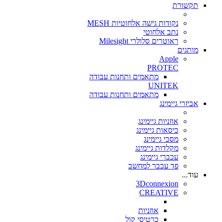
תקשורת
נקודות גישה אלחוטיות MESH
נתב אלחוטי
ראוטרים סלולרי Milesight
מותגים
Apple
PROTEC
מתאמים ותחנות עבודה
UNITEK
מתאמים ותחנות עבודה
אביזרי גיימינג
אוזניות גיימינג
כיסאות גיימינג
מסכי גיימינג
מקלדות גיימינג
עכברי גיימינג
פד עכבר למחשב
עוד...
3Dconnexion
CREATIVE
אוזניות
כרטיסי קול