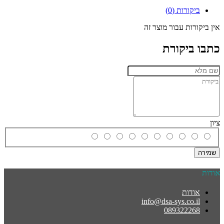
ביקורות (0)
אין ביקורות עבור מוצר זה
כתבו ביקורת
ציון
שמירה
אודות
אודות
info@dsa-sys.co.il
089322268