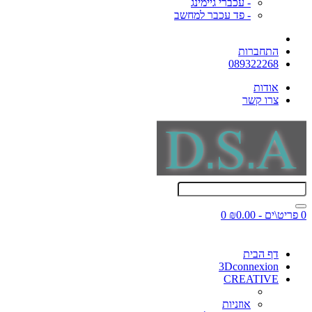
- עכברי גיימינג
- פד עכבר למחשב
התחברות
089322268
אודות
צרו קשר
0 פריט\ים - ₪0.00
0
דף הבית
3Dconnexion
CREATIVE
אוזניות