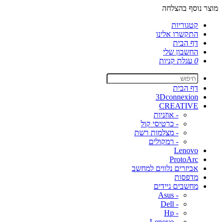
מוצר נוסף בהצלחה
קטגוריות
התקשרו אלינו
דף הבית
החשבון שלי
0
עגלת קניות
דף הבית
3Dconnexion
CREATIVE
- אוזניות
- כרטיסי קול
- מצלמות רשת
- רמקולים
Lenovo
ProtoArc
אביזרים נלווים למחשב
מדפסות
מחשבים ניידים
- Asus
- Dell
- Hp
- Lenovo