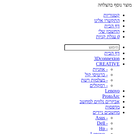
מוצר נוסף בהצלחה
קטגוריות
התקשרו אלינו
דף הבית
החשבון שלי
0
עגלת קניות
דף הבית
3Dconnexion
CREATIVE
- אוזניות
- כרטיסי קול
- מצלמות רשת
- רמקולים
Lenovo
ProtoArc
אביזרים נלווים למחשב
מדפסות
מחשבים ניידים
- Asus
- Dell
- Hp
- Lenovo