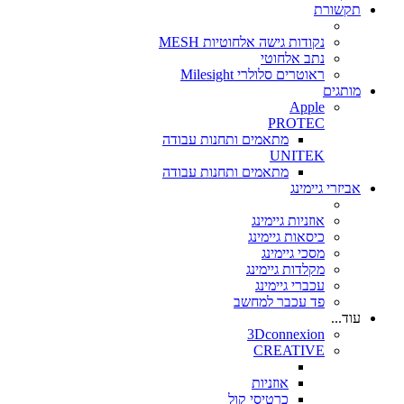
תקשורת
נקודות גישה אלחוטיות MESH
נתב אלחוטי
ראוטרים סלולרי Milesight
מותגים
Apple
PROTEC
מתאמים ותחנות עבודה
UNITEK
מתאמים ותחנות עבודה
אביזרי גיימינג
אוזניות גיימינג
כיסאות גיימינג
מסכי גיימינג
מקלדות גיימינג
עכברי גיימינג
פד עכבר למחשב
עוד...
3Dconnexion
CREATIVE
אוזניות
כרטיסי קול