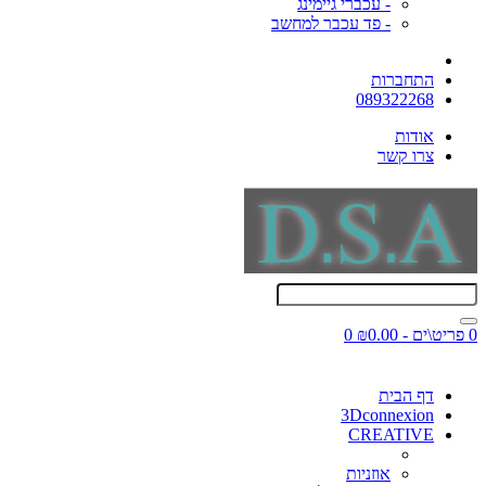
- עכברי גיימינג
- פד עכבר למחשב
התחברות
089322268
אודות
צרו קשר
0 פריט\ים - ₪0.00
0
דף הבית
3Dconnexion
CREATIVE
אוזניות