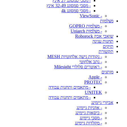
- מסכי סמסונג 27 אינץ
- מסכי סמסונג 32-49 אינץ
- מסכי סמסונג 4k
- ViewSonic
מצלמות
- מצלמות GOPRO
- מצלמות Uniarch
שואבי אבק Roborock
תחנות עגינה
תיקים
תקשורת
- נקודות גישה אלחוטיות MESH
- נתב אלחוטי
- ראוטרים סלולרי Milesight
מותגים
- Apple
PROTEC
- מתאמים ותחנות עבודה
UNITEK
- מתאמים ותחנות עבודה
אביזרי גיימינג
- אוזניות גיימינג
- כיסאות גיימינג
- מסכי גיימינג
- מקלדות גיימינג