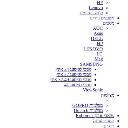
HP
Lenovo
מחשבי גיימינג
מטענים ניידים
מסכים
AOC
Asus
DELL
HP
LENOVO
LG
Mag
SAMSUNG
מסכי סמסונג 24 אינץ
מסכי סמסונג 27 אינץ
מסכי סמסונג 32-49 אינץ
מסכי סמסונג 4k
ViewSonic
מצלמות
מצלמות GOPRO
מצלמות Uniarch
שואבי אבק Roborock
תחנות עגינה
תיקים