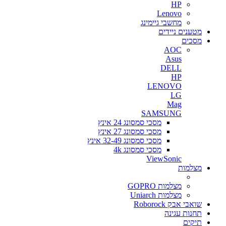
HP
Lenovo
מחשבי גיימינג
מטענים ניידים
מסכים
AOC
Asus
DELL
HP
LENOVO
LG
Mag
SAMSUNG
מסכי סמסונג 24 אינץ
מסכי סמסונג 27 אינץ
מסכי סמסונג 32-49 אינץ
מסכי סמסונג 4k
ViewSonic
מצלמות
מצלמות GOPRO
מצלמות Uniarch
שואבי אבק Roborock
תחנות עגינה
תיקים