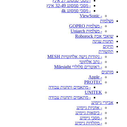
- מסכי סמסונג 27 אינץ
- מסכי סמסונג 32-49 אינץ
- מסכי סמסונג 4k
- ViewSonic
מצלמות
- מצלמות GOPRO
- מצלמות Uniarch
שואבי אבק Roborock
תחנות עגינה
תיקים
תקשורת
- נקודות גישה אלחוטיות MESH
- נתב אלחוטי
- ראוטרים סלולרי Milesight
מותגים
- Apple
PROTEC
- מתאמים ותחנות עבודה
UNITEK
- מתאמים ותחנות עבודה
אביזרי גיימינג
- אוזניות גיימינג
- כיסאות גיימינג
- מסכי גיימינג
- מקלדות גיימינג