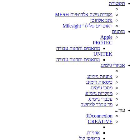
תקשורת
נקודות גישה אלחוטיות MESH
נתב אלחוטי
ראוטרים סלולרי Milesight
מותגים
Apple
PROTEC
מתאמים ותחנות עבודה
UNITEK
מתאמים ותחנות עבודה
אביזרי גיימינג
אוזניות גיימינג
כיסאות גיימינג
מסכי גיימינג
מקלדות גיימינג
עכברי גיימינג
פד עכבר למחשב
עוד...
3Dconnexion
CREATIVE
אוזניות
כרטיסי קול