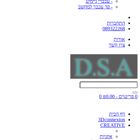
- עכברי גיימינג
- פד עכבר למחשב
התחברות
089322268
אודות
צרו קשר
0 פריט\ים - ₪0.00
0
דף הבית
3Dconnexion
CREATIVE
אוזניות