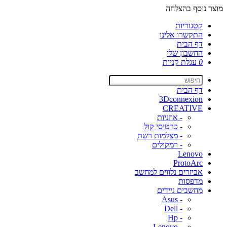
מוצר נוסף בהצלחה
קטגוריות
התקשרו אלינו
דף הבית
החשבון שלי
0
עגלת קניות
דף הבית
3Dconnexion
CREATIVE
- אוזניות
- כרטיסי קול
- מצלמות רשת
- רמקולים
Lenovo
ProtoArc
אביזרים נלווים למחשב
מדפסות
מחשבים ניידים
- Asus
- Dell
- Hp
- Lenovo