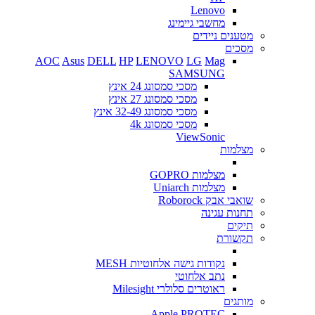
Lenovo
מחשבי גיימינג
מטענים ניידים
מסכים
AOC
Asus
DELL
HP
LENOVO
LG
Mag
SAMSUNG
מסכי סמסונג 24 אינץ
מסכי סמסונג 27 אינץ
מסכי סמסונג 32-49 אינץ
מסכי סמסונג 4k
ViewSonic
מצלמות
מצלמות GOPRO
מצלמות Uniarch
שואבי אבק Roborock
תחנות עגינה
תיקים
תקשורת
נקודות גישה אלחוטיות MESH
נתב אלחוטי
ראוטרים סלולרי Milesight
מותגים
Apple
PROTEC