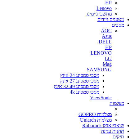
HP
Lenovo
מחשבי גיימינג
מטענים ניידים
מסכים
AOC
Asus
DELL
HP
LENOVO
LG
Mag
SAMSUNG
מסכי סמסונג 24 אינץ
מסכי סמסונג 27 אינץ
מסכי סמסונג 32-49 אינץ
מסכי סמסונג 4k
ViewSonic
מצלמות
מצלמות GOPRO
מצלמות Uniarch
שואבי אבק Roborock
תחנות עגינה
תיקים