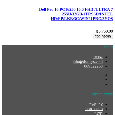
Dell Pro 16 PC16250 16.0 FHD /ULTRA 7
255U/32GB/1TRSSD/INTEL
HD/FP/LKB/3C/WIN11PRO/3YOS
₪5,750.00
הוספה לסל
אודות
אודות
info@dsa-sys.co.il
089322268
שירות לקוחות
צרו קשר
מפת האתר
תקנון