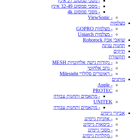
- מסכי סמסונג 27 אינץ
- מסכי סמסונג 32-49 אינץ
- מסכי סמסונג 4k
- ViewSonic
מצלמות
- מצלמות GOPRO
- מצלמות Uniarch
שואבי אבק Roborock
תחנות עגינה
תיקים
תקשורת
- נקודות גישה אלחוטיות MESH
- נתב אלחוטי
- ראוטרים סלולרי Milesight
מותגים
- Apple
PROTEC
- מתאמים ותחנות עבודה
UNITEK
- מתאמים ותחנות עבודה
אביזרי גיימינג
- אוזניות גיימינג
- כיסאות גיימינג
- מסכי גיימינג
- מקלדות גיימינג