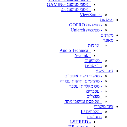
- מסכי סמסונג GAMING
- מסכי סמסונג 4k
- ViewSonic
מצלמות
- מצלמות GOPRO
- מצלמות Uniarch
מקרנים
סאונד
- אוזניות
- Audio Technica
- Yealink
- פטיפונים
- רמקולים
ציוד היקפי
- מגשרי רשת אופטיים
- מתאמים ותחנות עבודה
- סט מקלדת ועכבר
- עכברים
- מפצלים
- אל פסק ומייצבי מתח
ציוד משרדי
- טלפונים IP
- מגרסות
- I-SHRED
- מגרסות HP