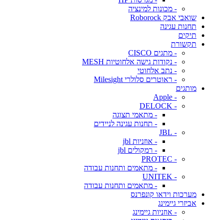
- מכונות למינציה
שואבי אבק Roborock
תחנות עגינה
תיקים
תקשורת
- מתגים CISCO
- נקודות גישה אלחוטיות MESH
- נתב אלחוטי
- ראוטרים סלולרי Milesight
מותגים
- Apple
- DELOCK
- מתאמי תצוגה
- תחנות עגינה לניידים
- JBL
- אוזניות jbl
- רמקולים jbl
- PROTEC
- מתאמים ותחנות עבודה
- UNITEK
- מתאמים ותחנות עבודה
מערכות וידאו קונפרנס
אביזרי גיימינג
- אוזניות גיימינג