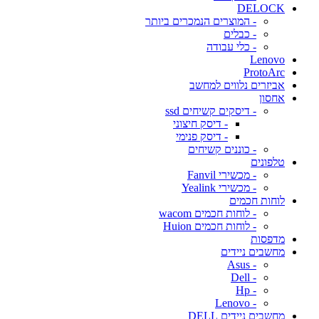
DELOCK
- המוצרים הנמכרים ביותר
- כבלים
- כלי עבודה
Lenovo
ProtoArc
אביזרים נלווים למחשב
אחסון
- דיסקים קשיחים ssd
- דיסק חיצוני
- דיסק פנימי
- כוננים קשיחים
טלפונים
- מכשירי Fanvil
- מכשירי Yealink
לוחות חכמים
- לוחות חכמים wacom
- לוחות חכמים Huion
מדפסות
מחשבים ניידים
- Asus
- Dell
- Hp
- Lenovo
מחשבים ניידים DELL