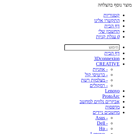
מוצר נוסף בהצלחה
קטגוריות
התקשרו אלינו
דף הבית
החשבון שלי
0
עגלת קניות
דף הבית
3Dconnexion
CREATIVE
- אוזניות
- כרטיסי קול
- מצלמות רשת
- רמקולים
Lenovo
ProtoArc
אביזרים נלווים למחשב
מדפסות
מחשבים ניידים
- Asus
- Dell
- Hp
- Lenovo