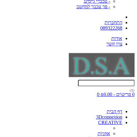
- עכברי גיימינג
- פד עכבר למחשב
התחברות
089322268
אודות
צרו קשר
0 פריט\ים - ₪0.00
0
דף הבית
3Dconnexion
CREATIVE
אוזניות