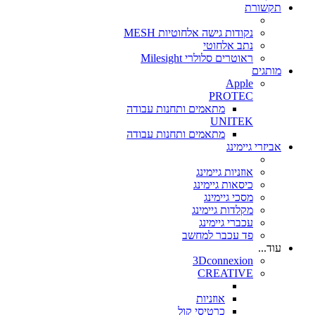
תקשורת
נקודות גישה אלחוטיות MESH
נתב אלחוטי
ראוטרים סלולרי Milesight
מותגים
Apple
PROTEC
מתאמים ותחנות עבודה
UNITEK
מתאמים ותחנות עבודה
אביזרי גיימינג
אוזניות גיימינג
כיסאות גיימינג
מסכי גיימינג
מקלדות גיימינג
עכברי גיימינג
פד עכבר למחשב
עוד...
3Dconnexion
CREATIVE
אוזניות
כרטיסי קול