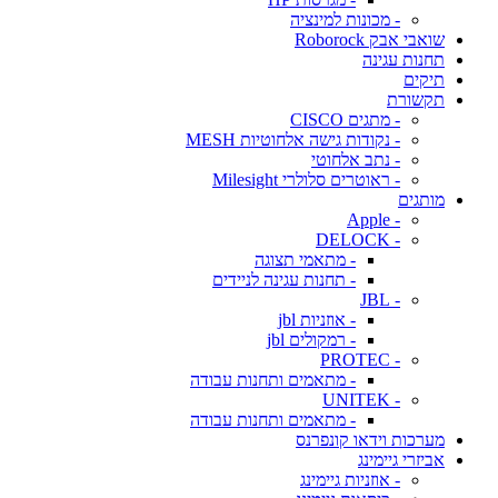
- מכונות למינציה
שואבי אבק Roborock
תחנות עגינה
תיקים
תקשורת
- מתגים CISCO
- נקודות גישה אלחוטיות MESH
- נתב אלחוטי
- ראוטרים סלולרי Milesight
מותגים
- Apple
- DELOCK
- מתאמי תצוגה
- תחנות עגינה לניידים
- JBL
- אוזניות jbl
- רמקולים jbl
- PROTEC
- מתאמים ותחנות עבודה
- UNITEK
- מתאמים ותחנות עבודה
מערכות וידאו קונפרנס
אביזרי גיימינג
- אוזניות גיימינג