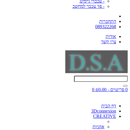
- עכברי גיימינג
- פד עכבר למחשב
התחברות
089322268
אודות
צרו קשר
0 פריט\ים - ₪0.00
0
דף הבית
3Dconnexion
CREATIVE
אוזניות