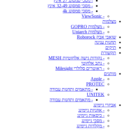
- מסכי סמסונג 27 אינץ
- מסכי סמסונג 32-49 אינץ
- מסכי סמסונג 4k
- ViewSonic
מצלמות
- מצלמות GOPRO
- מצלמות Uniarch
שואבי אבק Roborock
תחנות עגינה
תיקים
תקשורת
- נקודות גישה אלחוטיות MESH
- נתב אלחוטי
- ראוטרים סלולרי Milesight
מותגים
- Apple
PROTEC
- מתאמים ותחנות עבודה
UNITEK
- מתאמים ותחנות עבודה
אביזרי גיימינג
- אוזניות גיימינג
- כיסאות גיימינג
- מסכי גיימינג
- מקלדות גיימינג