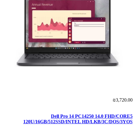
₪3,720.00
Dell Pro 14 PC14250 14.0 FHD/CORE5
120U/16GB/512SSD/INTEL HD/LKB/3C/DOS/3YOS