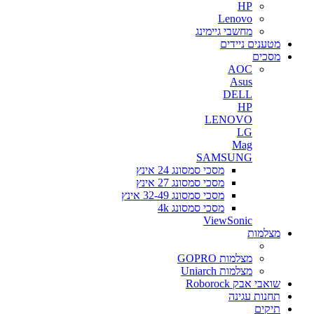
HP
Lenovo
מחשבי גיימינג
מטענים ניידים
מסכים
AOC
Asus
DELL
HP
LENOVO
LG
Mag
SAMSUNG
מסכי סמסונג 24 אינץ
מסכי סמסונג 27 אינץ
מסכי סמסונג 32-49 אינץ
מסכי סמסונג 4k
ViewSonic
מצלמות
מצלמות GOPRO
מצלמות Uniarch
שואבי אבק Roborock
תחנות עגינה
תיקים