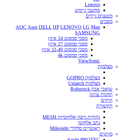
Lenovo
מחשבי גיימינג
מטענים ניידים
מסכים
AOC
Asus
DELL
HP
LENOVO
LG
Mag
SAMSUNG
מסכי סמסונג 24 אינץ
מסכי סמסונג 27 אינץ
מסכי סמסונג 32-49 אינץ
מסכי סמסונג 4k
ViewSonic
מצלמות
מצלמות GOPRO
מצלמות Uniarch
שואבי אבק Roborock
תחנות עגינה
תיקים
תקשורת
נקודות גישה אלחוטיות MESH
נתב אלחוטי
ראוטרים סלולרי Milesight
מותגים
Apple
PROTEC