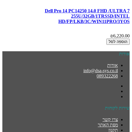
Dell Pro 14 PC14250 14.0 FHD /ULTRA 7
255U/32GB/1TRSSD/INTEL
HD/FP/LKB/3C/WIN11PRO/3YOS
₪6,220.00
הוספה לסל
אודות
אודות
info@dsa-sys.co.il
089322268
שירות לקוחות
צרו קשר
מפת האתר
תקנון