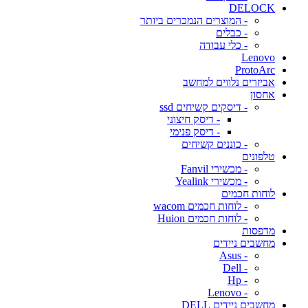
DELOCK
- המוצרים הנמכרים ביותר
- כבלים
- כלי עבודה
Lenovo
ProtoArc
אביזרים נלווים למחשב
אחסון
- דיסקים קשיחים ssd
- דיסק חיצוני
- דיסק פנימי
- כוננים קשיחים
טלפונים
- מכשירי Fanvil
- מכשירי Yealink
לוחות חכמים
- לוחות חכמים wacom
- לוחות חכמים Huion
מדפסות
מחשבים ניידים
- Asus
- Dell
- Hp
- Lenovo
מחשבים ניידים DELL