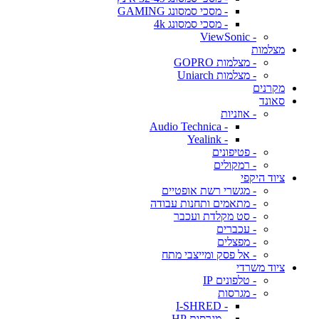
- מסכי סמסונג GAMING
- מסכי סמסונג 4k
- ViewSonic
מצלמות
- מצלמות GOPRO
- מצלמות Uniarch
מקרנים
סאונד
- אוזניות
- Audio Technica
- Yealink
- פטיפונים
- רמקולים
ציוד היקפי
- מגשרי רשת אופטיים
- מתאמים ותחנות עבודה
- סט מקלדת ועכבר
- עכברים
- מפצלים
- אל פסק ומייצבי מתח
ציוד משרדי
- טלפונים IP
- מגרסות
- I-SHRED
- מגרסות HP