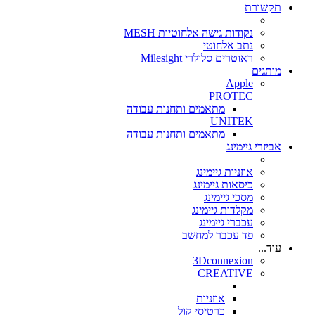
תקשורת
נקודות גישה אלחוטיות MESH
נתב אלחוטי
ראוטרים סלולרי Milesight
מותגים
Apple
PROTEC
מתאמים ותחנות עבודה
UNITEK
מתאמים ותחנות עבודה
אביזרי גיימינג
אוזניות גיימינג
כיסאות גיימינג
מסכי גיימינג
מקלדות גיימינג
עכברי גיימינג
פד עכבר למחשב
עוד...
3Dconnexion
CREATIVE
אוזניות
כרטיסי קול