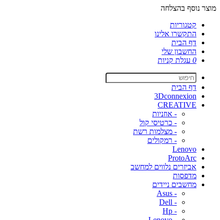
מוצר נוסף בהצלחה
קטגוריות
התקשרו אלינו
דף הבית
החשבון שלי
0
עגלת קניות
דף הבית
3Dconnexion
CREATIVE
- אוזניות
- כרטיסי קול
- מצלמות רשת
- רמקולים
Lenovo
ProtoArc
אביזרים נלווים למחשב
מדפסות
מחשבים ניידים
- Asus
- Dell
- Hp
- Lenovo