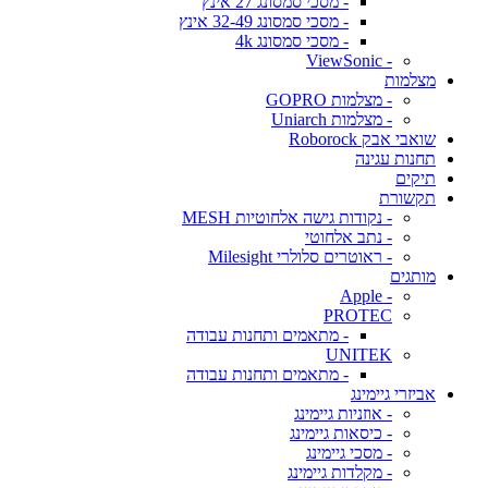
- מסכי סמסונג 27 אינץ
- מסכי סמסונג 32-49 אינץ
- מסכי סמסונג 4k
- ViewSonic
מצלמות
- מצלמות GOPRO
- מצלמות Uniarch
שואבי אבק Roborock
תחנות עגינה
תיקים
תקשורת
- נקודות גישה אלחוטיות MESH
- נתב אלחוטי
- ראוטרים סלולרי Milesight
מותגים
- Apple
PROTEC
- מתאמים ותחנות עבודה
UNITEK
- מתאמים ותחנות עבודה
אביזרי גיימינג
- אוזניות גיימינג
- כיסאות גיימינג
- מסכי גיימינג
- מקלדות גיימינג