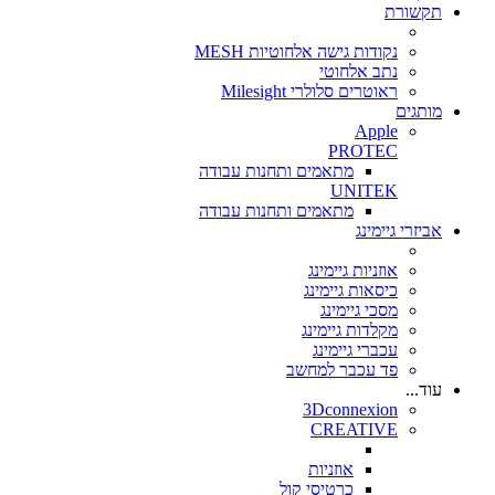
תקשורת
נקודות גישה אלחוטיות MESH
נתב אלחוטי
ראוטרים סלולרי Milesight
מותגים
Apple
PROTEC
מתאמים ותחנות עבודה
UNITEK
מתאמים ותחנות עבודה
אביזרי גיימינג
אוזניות גיימינג
כיסאות גיימינג
מסכי גיימינג
מקלדות גיימינג
עכברי גיימינג
פד עכבר למחשב
עוד...
3Dconnexion
CREATIVE
אוזניות
כרטיסי קול