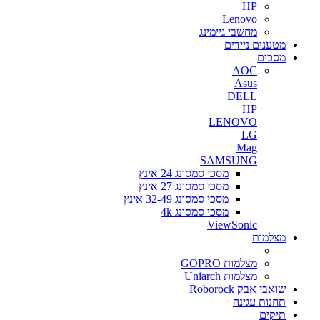
HP
Lenovo
מחשבי גיימינג
מטענים ניידים
מסכים
AOC
Asus
DELL
HP
LENOVO
LG
Mag
SAMSUNG
מסכי סמסונג 24 אינץ
מסכי סמסונג 27 אינץ
מסכי סמסונג 32-49 אינץ
מסכי סמסונג 4k
ViewSonic
מצלמות
מצלמות GOPRO
מצלמות Uniarch
שואבי אבק Roborock
תחנות עגינה
תיקים