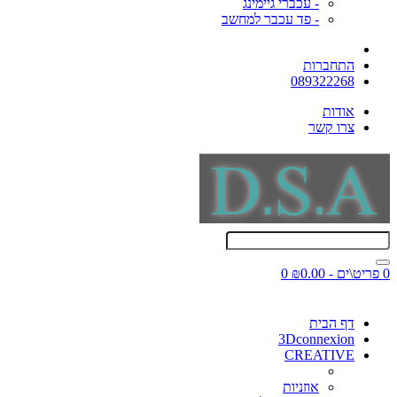
- עכברי גיימינג
- פד עכבר למחשב
התחברות
089322268
אודות
צרו קשר
0 פריט\ים - ₪0.00
0
דף הבית
3Dconnexion
CREATIVE
אוזניות