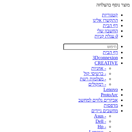
מוצר נוסף בהצלחה
קטגוריות
התקשרו אלינו
דף הבית
החשבון שלי
0
עגלת קניות
דף הבית
3Dconnexion
CREATIVE
- אוזניות
- כרטיסי קול
- מצלמות רשת
- רמקולים
Lenovo
ProtoArc
אביזרים נלווים למחשב
מדפסות
מחשבים ניידים
- Asus
- Dell
- Hp
- Lenovo