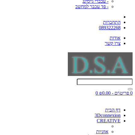
- עכברי גיימינג
- פד עכבר למחשב
התחברות
089322268
אודות
צרו קשר
0 פריט\ים - ₪0.00
0
דף הבית
3Dconnexion
CREATIVE
אוזניות