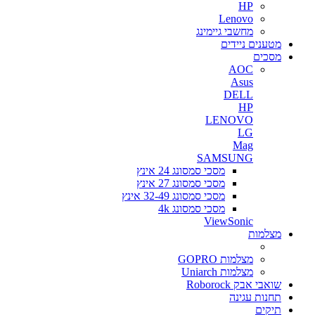
HP
Lenovo
מחשבי גיימינג
מטענים ניידים
מסכים
AOC
Asus
DELL
HP
LENOVO
LG
Mag
SAMSUNG
מסכי סמסונג 24 אינץ
מסכי סמסונג 27 אינץ
מסכי סמסונג 32-49 אינץ
מסכי סמסונג 4k
ViewSonic
מצלמות
מצלמות GOPRO
מצלמות Uniarch
שואבי אבק Roborock
תחנות עגינה
תיקים