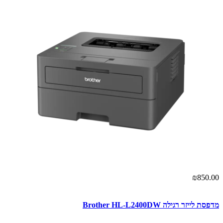
₪850.00
מדפסת ‏לייזר ‏רגילה Brother HL-L2400DW