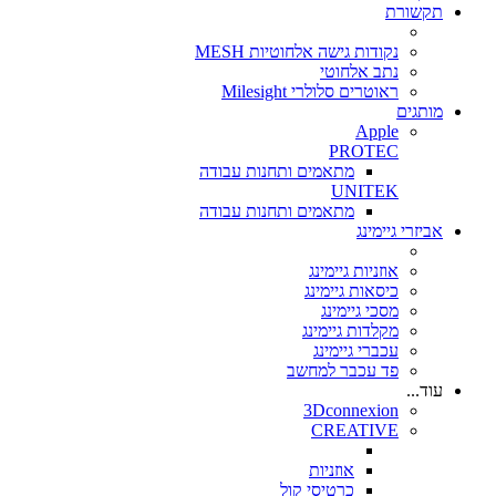
תקשורת
נקודות גישה אלחוטיות MESH
נתב אלחוטי
ראוטרים סלולרי Milesight
מותגים
Apple
PROTEC
מתאמים ותחנות עבודה
UNITEK
מתאמים ותחנות עבודה
אביזרי גיימינג
אוזניות גיימינג
כיסאות גיימינג
מסכי גיימינג
מקלדות גיימינג
עכברי גיימינג
פד עכבר למחשב
עוד...
3Dconnexion
CREATIVE
אוזניות
כרטיסי קול