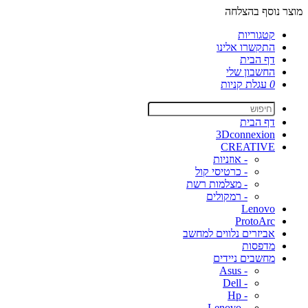
מוצר נוסף בהצלחה
קטגוריות
התקשרו אלינו
דף הבית
החשבון שלי
0
עגלת קניות
דף הבית
3Dconnexion
CREATIVE
- אוזניות
- כרטיסי קול
- מצלמות רשת
- רמקולים
Lenovo
ProtoArc
אביזרים נלווים למחשב
מדפסות
מחשבים ניידים
- Asus
- Dell
- Hp
- Lenovo