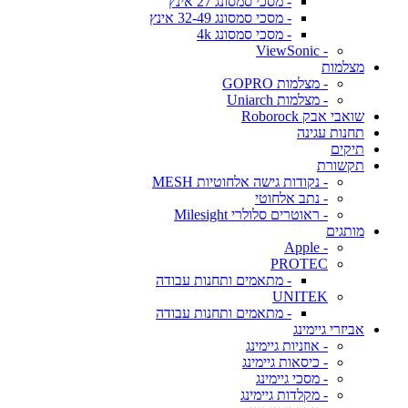
- מסכי סמסונג 27 אינץ
- מסכי סמסונג 32-49 אינץ
- מסכי סמסונג 4k
- ViewSonic
מצלמות
- מצלמות GOPRO
- מצלמות Uniarch
שואבי אבק Roborock
תחנות עגינה
תיקים
תקשורת
- נקודות גישה אלחוטיות MESH
- נתב אלחוטי
- ראוטרים סלולרי Milesight
מותגים
- Apple
PROTEC
- מתאמים ותחנות עבודה
UNITEK
- מתאמים ותחנות עבודה
אביזרי גיימינג
- אוזניות גיימינג
- כיסאות גיימינג
- מסכי גיימינג
- מקלדות גיימינג