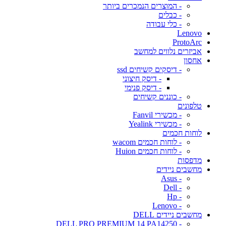
- המוצרים הנמכרים ביותר
- כבלים
- כלי עבודה
Lenovo
ProtoArc
אביזרים נלווים למחשב
אחסון
- דיסקים קשיחים ssd
- דיסק חיצוני
- דיסק פנימי
- כוננים קשיחים
טלפונים
- מכשירי Fanvil
- מכשירי Yealink
לוחות חכמים
- לוחות חכמים wacom
- לוחות חכמים Huion
מדפסות
מחשבים ניידים
- Asus
- Dell
- Hp
- Lenovo
מחשבים ניידים DELL
- DELL PRO PREMIUM 14 PA14250