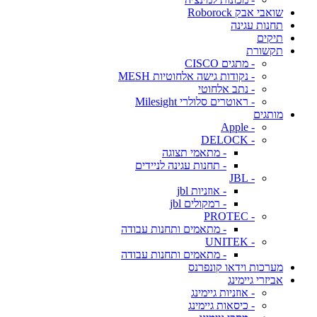
שואבי אבק Roborock
תחנות עגינה
תיקים
תקשורת
- מתגים CISCO
- נקודות גישה אלחוטיות MESH
- נתב אלחוטי
- ראוטרים סלולרי Milesight
מותגים
- Apple
- DELOCK
- מתאמי תצוגה
- תחנות עגינה לניידים
- JBL
- אוזניות jbl
- רמקולים jbl
- PROTEC
- מתאמים ותחנות עבודה
- UNITEK
- מתאמים ותחנות עבודה
מערכות וידאו קונפרנס
אביזרי גיימינג
- אוזניות גיימינג
- כיסאות גיימינג