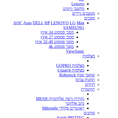
Lenovo
מחשבי גיימינג
מטענים ניידים
מסכים
AOC
Asus
DELL
HP
LENOVO
LG
Mag
SAMSUNG
מסכי סמסונג 24 אינץ
מסכי סמסונג 27 אינץ
מסכי סמסונג 32-49 אינץ
מסכי סמסונג 4k
ViewSonic
מצלמות
מצלמות GOPRO
מצלמות Uniarch
שואבי אבק Roborock
תחנות עגינה
תיקים
תקשורת
נקודות גישה אלחוטיות MESH
נתב אלחוטי
ראוטרים סלולרי Milesight
מותגים
Apple
PROTEC