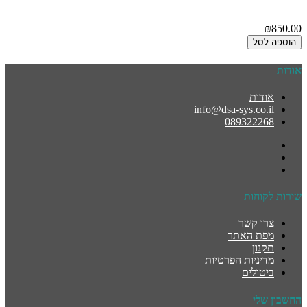
₪850.00
הוספה לסל
אודות
אודות
info@dsa-sys.co.il
089322268
שירות לקוחות
צרו קשר
מפת האתר
תקנון
מדיניות הפרטיות
ביטולים
החשבון שלי