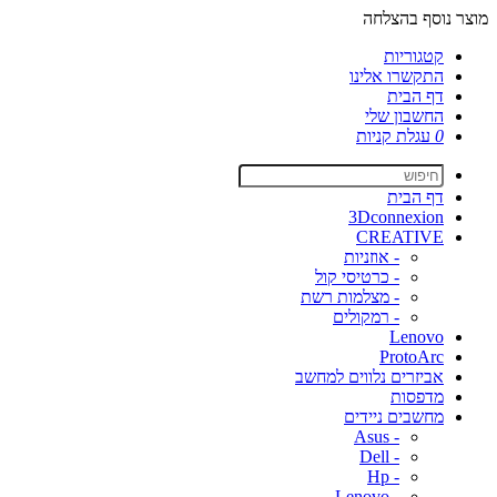
מוצר נוסף בהצלחה
קטגוריות
התקשרו אלינו
דף הבית
החשבון שלי
0
עגלת קניות
דף הבית
3Dconnexion
CREATIVE
- אוזניות
- כרטיסי קול
- מצלמות רשת
- רמקולים
Lenovo
ProtoArc
אביזרים נלווים למחשב
מדפסות
מחשבים ניידים
- Asus
- Dell
- Hp
- Lenovo