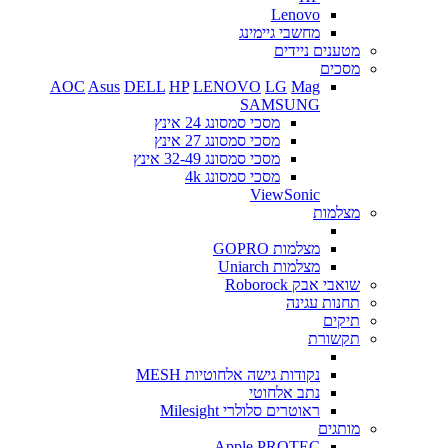
Lenovo
מחשבי גיימינג
מטענים ניידים
מסכים
AOC
Asus
DELL
HP
LENOVO
LG
Mag
SAMSUNG
מסכי סמסונג 24 אינץ
מסכי סמסונג 27 אינץ
מסכי סמסונג 32-49 אינץ
מסכי סמסונג 4k
ViewSonic
מצלמות
מצלמות GOPRO
מצלמות Uniarch
שואבי אבק Roborock
תחנות עגינה
תיקים
תקשורת
נקודות גישה אלחוטיות MESH
נתב אלחוטי
ראוטרים סלולרי Milesight
מותגים
Apple
PROTEC