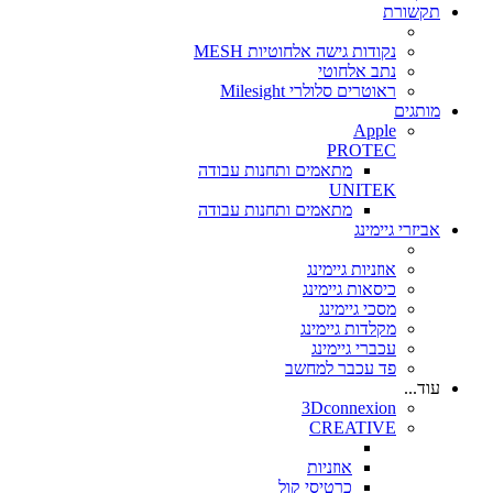
תקשורת
נקודות גישה אלחוטיות MESH
נתב אלחוטי
ראוטרים סלולרי Milesight
מותגים
Apple
PROTEC
מתאמים ותחנות עבודה
UNITEK
מתאמים ותחנות עבודה
אביזרי גיימינג
אוזניות גיימינג
כיסאות גיימינג
מסכי גיימינג
מקלדות גיימינג
עכברי גיימינג
פד עכבר למחשב
עוד...
3Dconnexion
CREATIVE
אוזניות
כרטיסי קול