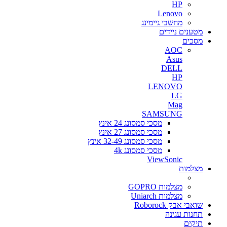
HP
Lenovo
מחשבי גיימינג
מטענים ניידים
מסכים
AOC
Asus
DELL
HP
LENOVO
LG
Mag
SAMSUNG
מסכי סמסונג 24 אינץ
מסכי סמסונג 27 אינץ
מסכי סמסונג 32-49 אינץ
מסכי סמסונג 4k
ViewSonic
מצלמות
מצלמות GOPRO
מצלמות Uniarch
שואבי אבק Roborock
תחנות עגינה
תיקים