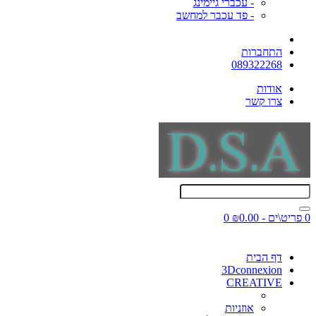
- עכברי גיימינג
- פד עכבר למחשב
התחברות
089322268
אודות
צרו קשר
0 פריט\ים - ₪0.00
0
דף הבית
3Dconnexion
CREATIVE
אוזניות