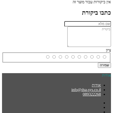
אין ביקורות עבור מוצר זה
כתבו ביקורת
ציון
שמירה
אודות
אודות
info@dsa-sys.co.il
089322268