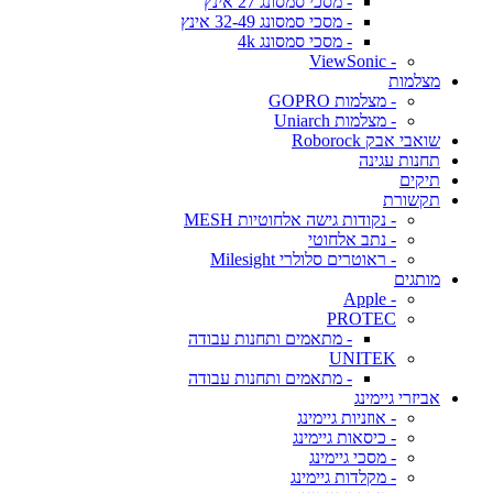
- מסכי סמסונג 27 אינץ
- מסכי סמסונג 32-49 אינץ
- מסכי סמסונג 4k
- ViewSonic
מצלמות
- מצלמות GOPRO
- מצלמות Uniarch
שואבי אבק Roborock
תחנות עגינה
תיקים
תקשורת
- נקודות גישה אלחוטיות MESH
- נתב אלחוטי
- ראוטרים סלולרי Milesight
מותגים
- Apple
PROTEC
- מתאמים ותחנות עבודה
UNITEK
- מתאמים ותחנות עבודה
אביזרי גיימינג
- אוזניות גיימינג
- כיסאות גיימינג
- מסכי גיימינג
- מקלדות גיימינג