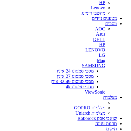
HP
Lenovo
מחשבי גיימינג
מטענים ניידים
מסכים
AOC
Asus
DELL
HP
LENOVO
LG
Mag
SAMSUNG
מסכי סמסונג 24 אינץ
מסכי סמסונג 27 אינץ
מסכי סמסונג 32-49 אינץ
מסכי סמסונג 4k
ViewSonic
מצלמות
מצלמות GOPRO
מצלמות Uniarch
שואבי אבק Roborock
תחנות עגינה
תיקים