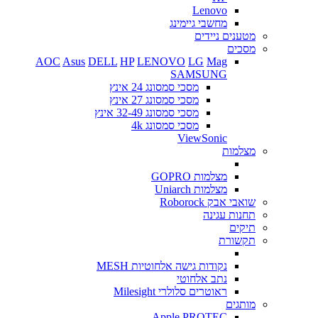
Lenovo
מחשבי גיימינג
מטענים ניידים
מסכים
AOC
Asus
DELL
HP
LENOVO
LG
Mag
SAMSUNG
מסכי סמסונג 24 אינץ
מסכי סמסונג 27 אינץ
מסכי סמסונג 32-49 אינץ
מסכי סמסונג 4k
ViewSonic
מצלמות
מצלמות GOPRO
מצלמות Uniarch
שואבי אבק Roborock
תחנות עגינה
תיקים
תקשורת
נקודות גישה אלחוטיות MESH
נתב אלחוטי
ראוטרים סלולרי Milesight
מותגים
Apple
PROTEC