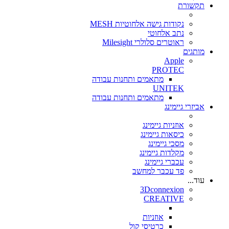
תקשורת
נקודות גישה אלחוטיות MESH
נתב אלחוטי
ראוטרים סלולרי Milesight
מותגים
Apple
PROTEC
מתאמים ותחנות עבודה
UNITEK
מתאמים ותחנות עבודה
אביזרי גיימינג
אוזניות גיימינג
כיסאות גיימינג
מסכי גיימינג
מקלדות גיימינג
עכברי גיימינג
פד עכבר למחשב
עוד...
3Dconnexion
CREATIVE
אוזניות
כרטיסי קול