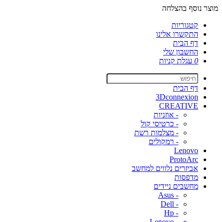
מוצר נוסף בהצלחה
קטגוריות
התקשרו אלינו
דף הבית
החשבון שלי
0
עגלת קניות
דף הבית
3Dconnexion
CREATIVE
- אוזניות
- כרטיסי קול
- מצלמות רשת
- רמקולים
Lenovo
ProtoArc
אביזרים נלווים למחשב
מדפסות
מחשבים ניידים
- Asus
- Dell
- Hp
- Lenovo