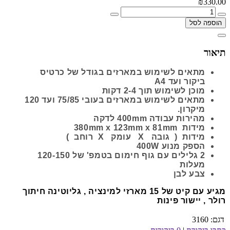
₪330.00
הוספה לסל
תיאור
מתאים לשימוש במארזים בגודל של כרטיס
ביקור ועד A4
מוכן לשימוש תוך 2-4 דקות
מתאים לשימוש במארזים בעובי 75/85 ועד 120
מיקרון.
מהירות עבודה 400mm לדקה
מידות 380mm x 123mm x 81mm
מידות ( גובה X עומק X רוחב )
הספק מנוע 400W
2 גלילים עם גוף חימום בטמפ' של 120-150
מעלות
צבע לבן
מגיע עם קיט של 15 מארזי למינציה , גליוטינה חיתוך
רולר , יישור פינות
דגם:
3160