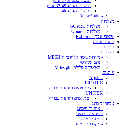
- מסכי סמסונג 27 אינץ
- מסכי סמסונג 32-49 אינץ
- מסכי סמסונג 4k
- ViewSonic
מצלמות
- מצלמות GOPRO
- מצלמות Uniarch
שואבי אבק Roborock
תחנות עגינה
תיקים
תקשורת
- נקודות גישה אלחוטיות MESH
- נתב אלחוטי
- ראוטרים סלולרי Milesight
מותגים
- Apple
PROTEC
- מתאמים ותחנות עבודה
UNITEK
- מתאמים ותחנות עבודה
אביזרי גיימינג
- אוזניות גיימינג
- כיסאות גיימינג
- מסכי גיימינג
- מקלדות גיימינג