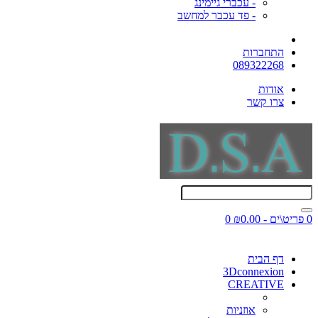
- עכברי גיימינג
- פד עכבר למחשב
התחברות
089322268
אודות
צרו קשר
0 פריט\ים - ₪0.00
0
דף הבית
3Dconnexion
CREATIVE
אוזניות