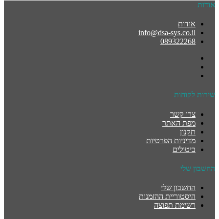
אודות
אודות
info@dsa-sys.co.il
089322268
שירות לקוחות
צרו קשר
מפת האתר
תקנון
מדיניות הפרטיות
ביטולים
החשבון שלי
החשבון שלי
היסטוריית ההזמנות
רשימת תפוצה