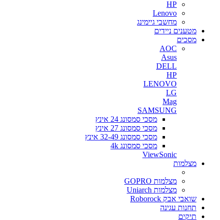
HP
Lenovo
מחשבי גיימינג
מטענים ניידים
מסכים
AOC
Asus
DELL
HP
LENOVO
LG
Mag
SAMSUNG
מסכי סמסונג 24 אינץ
מסכי סמסונג 27 אינץ
מסכי סמסונג 32-49 אינץ
מסכי סמסונג 4k
ViewSonic
מצלמות
מצלמות GOPRO
מצלמות Uniarch
שואבי אבק Roborock
תחנות עגינה
תיקים