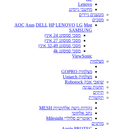
Lenovo
מחשבי גיימינג
מטענים ניידים
מסכים
AOC
Asus
DELL
HP
LENOVO
LG
Mag
SAMSUNG
מסכי סמסונג 24 אינץ
מסכי סמסונג 27 אינץ
מסכי סמסונג 32-49 אינץ
מסכי סמסונג 4k
ViewSonic
מצלמות
מצלמות GOPRO
מצלמות Uniarch
שואבי אבק Roborock
תחנות עגינה
תיקים
תקשורת
נקודות גישה אלחוטיות MESH
נתב אלחוטי
ראוטרים סלולרי Milesight
מותגים
Apple
PROTEC