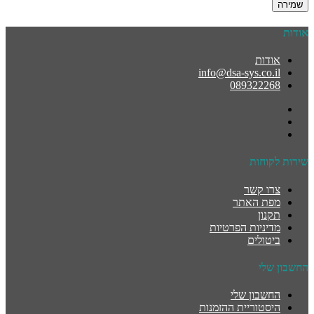
שמירה
אודות
אודות
info@dsa-sys.co.il
089322268
שירות לקוחות
צרו קשר
מפת האתר
תקנון
מדיניות הפרטיות
ביטולים
החשבון שלי
החשבון שלי
היסטוריית ההזמנות