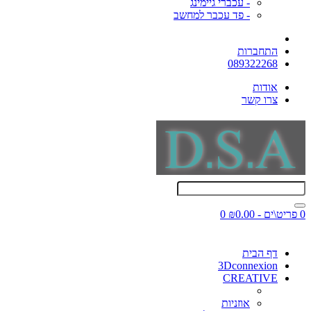
- עכברי גיימינג
- פד עכבר למחשב
התחברות
089322268
אודות
צרו קשר
0 פריט\ים - ₪0.00
0
דף הבית
3Dconnexion
CREATIVE
אוזניות