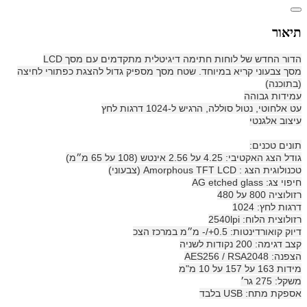
תיאור
הדור החדש של לוחות חתימה דיגיטלית מתקדמים עם מסך LCD
מסך צבעוני קריא במיוחד. שטח מסך מספיק גדול להצגת כפתורי לחיצה
(בתוכנה)
עמידות גבוהה
עט אלחוטי, נטול סוללה, הרגיש ל-1024 דרגות לחץ
עיצוב אלגנטי
תונים טכנים:
גודל הצג האקטיבי: 4.25 על 2.56 אינטש (108 על 65 מ״מ)
טכנולוגית הצג : Amorphous TFT LCD (צבעוני)
חיפוי צג: AG etched glass
רזולוציה 800 על 480
דרגות לחץ: 1024
רזולוצית הלוח: 2540lpi
דיוק קואורדינטות: 0.5+/- מ״מ במרכז הצכ
קצב דגימה: 200 נקודות לשניה
הצפנה: AES256 / RSA2048
מידות 163 על 157 על 10 מ"מ
משקל: 275 גר׳
אספקת מתח: USB בלבד