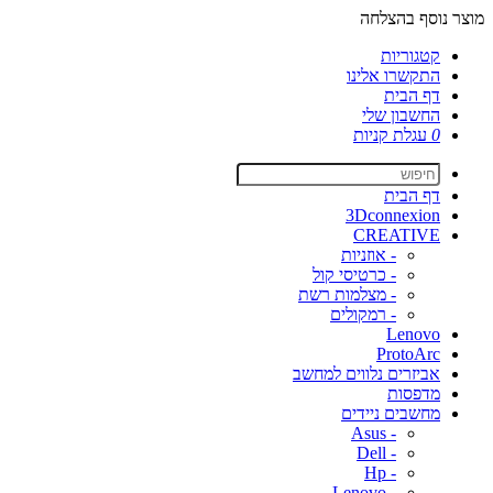
מוצר נוסף בהצלחה
קטגוריות
התקשרו אלינו
דף הבית
החשבון שלי
0
עגלת קניות
דף הבית
3Dconnexion
CREATIVE
- אוזניות
- כרטיסי קול
- מצלמות רשת
- רמקולים
Lenovo
ProtoArc
אביזרים נלווים למחשב
מדפסות
מחשבים ניידים
- Asus
- Dell
- Hp
- Lenovo