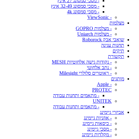
- מסכי סמסונג 27 אינץ
- מסכי סמסונג 32-49 אינץ
- מסכי סמסונג 4k
- ViewSonic
מצלמות
- מצלמות GOPRO
- מצלמות Uniarch
שואבי אבק Roborock
תחנות עגינה
תיקים
תקשורת
- נקודות גישה אלחוטיות MESH
- נתב אלחוטי
- ראוטרים סלולרי Milesight
מותגים
- Apple
PROTEC
- מתאמים ותחנות עבודה
UNITEK
- מתאמים ותחנות עבודה
אביזרי גיימינג
- אוזניות גיימינג
- כיסאות גיימינג
- מסכי גיימינג
- מקלדות גיימינג