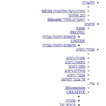
תקשורת
נקודות גישה אלחוטיות MESH
נתב אלחוטי
ראוטרים סלולרי Milesight
מותגים
Apple
PROTEC
מתאמים ותחנות עבודה
UNITEK
מתאמים ותחנות עבודה
אביזרי גיימינג
אוזניות גיימינג
כיסאות גיימינג
מסכי גיימינג
מקלדות גיימינג
עכברי גיימינג
פד עכבר למחשב
עוד...
3Dconnexion
CREATIVE
אוזניות
כרטיסי קול