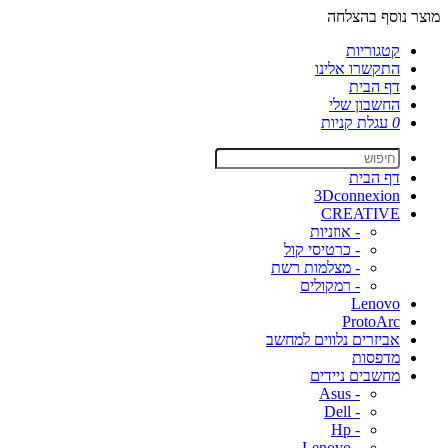
מוצר נוסף בהצלחה
קטגוריות
התקשרו אלינו
דף הבית
החשבון שלי
0
עגלת קניות
דף הבית
3Dconnexion
CREATIVE
- אוזניות
- כרטיסי קול
- מצלמות רשת
- רמקולים
Lenovo
ProtoArc
אביזרים נלווים למחשב
מדפסות
מחשבים ניידים
- Asus
- Dell
- Hp
- Lenovo