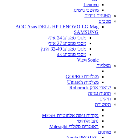
Lenovo
מחשבי גיימינג
מטענים ניידים
מסכים
AOC
Asus
DELL
HP
LENOVO
LG
Mag
SAMSUNG
מסכי סמסונג 24 אינץ
מסכי סמסונג 27 אינץ
מסכי סמסונג 32-49 אינץ
מסכי סמסונג 4k
ViewSonic
מצלמות
מצלמות GOPRO
מצלמות Uniarch
שואבי אבק Roborock
תחנות עגינה
תיקים
תקשורת
נקודות גישה אלחוטיות MESH
נתב אלחוטי
ראוטרים סלולרי Milesight
מותגים
Apple
PROTEC