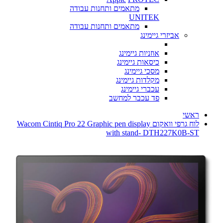
מתאמים ותחנות עבודה
UNITEK
מתאמים ותחנות עבודה
אביזרי גיימינג
אוזניות גיימינג
כיסאות גיימינג
מסכי גיימינג
מקלדות גיימינג
עכברי גיימינג
פד עכבר למחשב
ראשי
לוח גרפי וואקום Wacom Cintiq Pro 22 Graphic pen display
with stand- DTH227K0B-ST