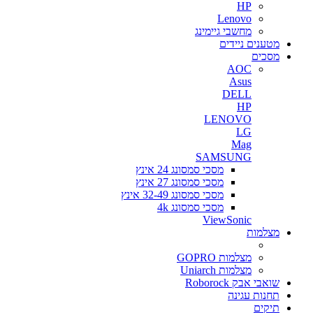
HP
Lenovo
מחשבי גיימינג
מטענים ניידים
מסכים
AOC
Asus
DELL
HP
LENOVO
LG
Mag
SAMSUNG
מסכי סמסונג 24 אינץ
מסכי סמסונג 27 אינץ
מסכי סמסונג 32-49 אינץ
מסכי סמסונג 4k
ViewSonic
מצלמות
מצלמות GOPRO
מצלמות Uniarch
שואבי אבק Roborock
תחנות עגינה
תיקים