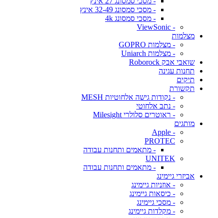
- מסכי סמסונג 27 אינץ
- מסכי סמסונג 32-49 אינץ
- מסכי סמסונג 4k
- ViewSonic
מצלמות
- מצלמות GOPRO
- מצלמות Uniarch
שואבי אבק Roborock
תחנות עגינה
תיקים
תקשורת
- נקודות גישה אלחוטיות MESH
- נתב אלחוטי
- ראוטרים סלולרי Milesight
מותגים
- Apple
PROTEC
- מתאמים ותחנות עבודה
UNITEK
- מתאמים ותחנות עבודה
אביזרי גיימינג
- אוזניות גיימינג
- כיסאות גיימינג
- מסכי גיימינג
- מקלדות גיימינג