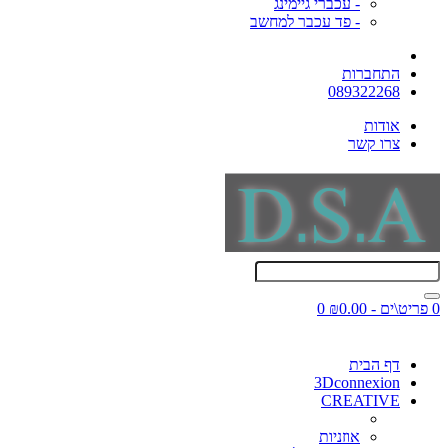
- עכברי גיימינג
- פד עכבר למחשב
התחברות
089322268
אודות
צרו קשר
0 פריט\ים - ₪0.00
0
דף הבית
3Dconnexion
CREATIVE
אוזניות