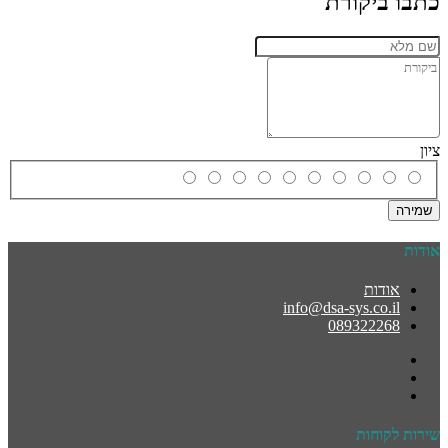
כתבו ביקורת
ציון
שמירה
אודות
אודות
info@dsa-sys.co.il
089322268
שירות לקוחות