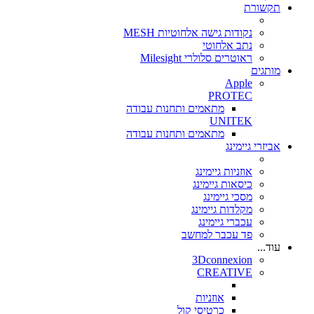
תקשורת
נקודות גישה אלחוטיות MESH
נתב אלחוטי
ראוטרים סלולרי Milesight
מותגים
Apple
PROTEC
מתאמים ותחנות עבודה
UNITEK
מתאמים ותחנות עבודה
אביזרי גיימינג
אוזניות גיימינג
כיסאות גיימינג
מסכי גיימינג
מקלדות גיימינג
עכברי גיימינג
פד עכבר למחשב
עוד...
3Dconnexion
CREATIVE
אוזניות
כרטיסי קול