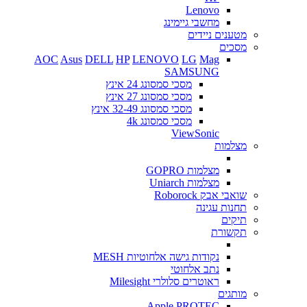
Lenovo
מחשבי גיימינג
מטענים ניידים
מסכים
AOC
Asus
DELL
HP
LENOVO
LG
Mag
SAMSUNG
מסכי סמסונג 24 אינץ
מסכי סמסונג 27 אינץ
מסכי סמסונג 32-49 אינץ
מסכי סמסונג 4k
ViewSonic
מצלמות
מצלמות GOPRO
מצלמות Uniarch
שואבי אבק Roborock
תחנות עגינה
תיקים
תקשורת
נקודות גישה אלחוטיות MESH
נתב אלחוטי
ראוטרים סלולרי Milesight
מותגים
Apple
PROTEC