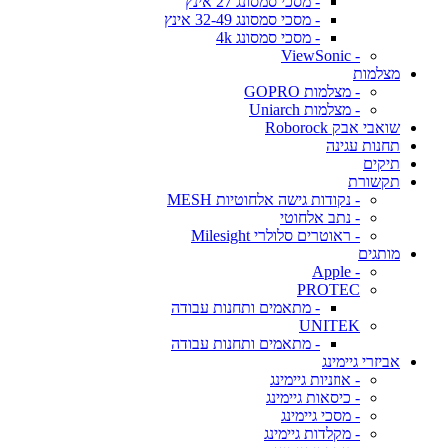
- מסכי סמסונג 27 אינץ
- מסכי סמסונג 32-49 אינץ
- מסכי סמסונג 4k
- ViewSonic
מצלמות
- מצלמות GOPRO
- מצלמות Uniarch
שואבי אבק Roborock
תחנות עגינה
תיקים
תקשורת
- נקודות גישה אלחוטיות MESH
- נתב אלחוטי
- ראוטרים סלולרי Milesight
מותגים
- Apple
PROTEC
- מתאמים ותחנות עבודה
UNITEK
- מתאמים ותחנות עבודה
אביזרי גיימינג
- אוזניות גיימינג
- כיסאות גיימינג
- מסכי גיימינג
- מקלדות גיימינג