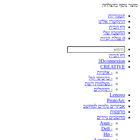
מוצר נוסף בהצלחה
קטגוריות
התקשרו אלינו
דף הבית
החשבון שלי
0
עגלת קניות
דף הבית
3Dconnexion
CREATIVE
- אוזניות
- כרטיסי קול
- מצלמות רשת
- רמקולים
Lenovo
ProtoArc
אביזרים נלווים למחשב
מדפסות
מחשבים ניידים
- Asus
- Dell
- Hp
- Lenovo