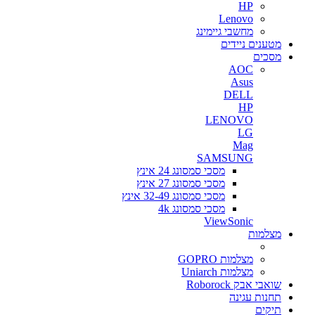
HP
Lenovo
מחשבי גיימינג
מטענים ניידים
מסכים
AOC
Asus
DELL
HP
LENOVO
LG
Mag
SAMSUNG
מסכי סמסונג 24 אינץ
מסכי סמסונג 27 אינץ
מסכי סמסונג 32-49 אינץ
מסכי סמסונג 4k
ViewSonic
מצלמות
מצלמות GOPRO
מצלמות Uniarch
שואבי אבק Roborock
תחנות עגינה
תיקים