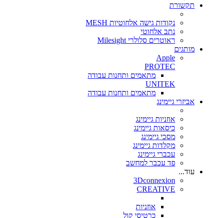
תקשורת
נקודות גישה אלחוטיות MESH
נתב אלחוטי
ראוטרים סלולרי Milesight
מותגים
Apple
PROTEC
מתאמים ותחנות עבודה
UNITEK
מתאמים ותחנות עבודה
אביזרי גיימינג
אוזניות גיימינג
כיסאות גיימינג
מסכי גיימינג
מקלדות גיימינג
עכברי גיימינג
פד עכבר למחשב
עוד...
3Dconnexion
CREATIVE
אוזניות
כרטיסי קול