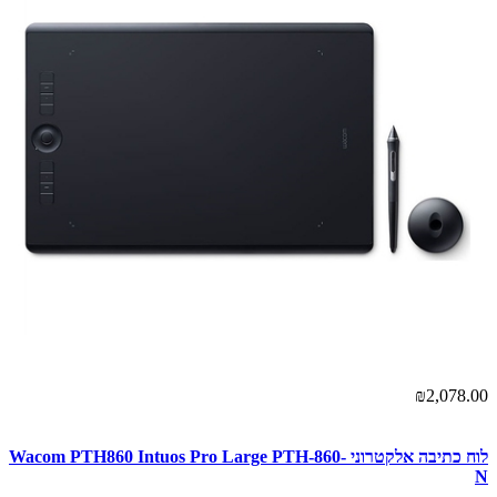
₪2,078.00
לוח כתיבה אלקטרוני Wacom PTH860 Intuos Pro Large PTH-860-
N