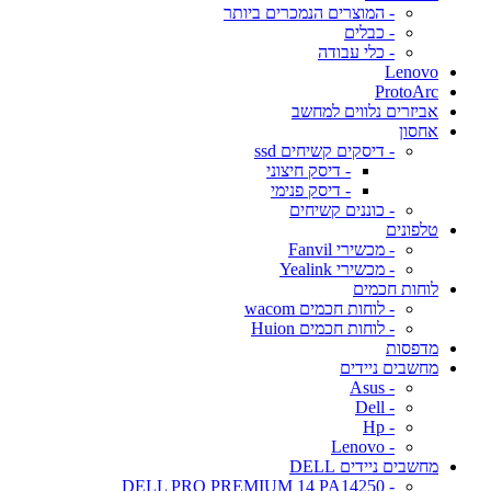
- המוצרים הנמכרים ביותר
- כבלים
- כלי עבודה
Lenovo
ProtoArc
אביזרים נלווים למחשב
אחסון
- דיסקים קשיחים ssd
- דיסק חיצוני
- דיסק פנימי
- כוננים קשיחים
טלפונים
- מכשירי Fanvil
- מכשירי Yealink
לוחות חכמים
- לוחות חכמים wacom
- לוחות חכמים Huion
מדפסות
מחשבים ניידים
- Asus
- Dell
- Hp
- Lenovo
מחשבים ניידים DELL
- DELL PRO PREMIUM 14 PA14250