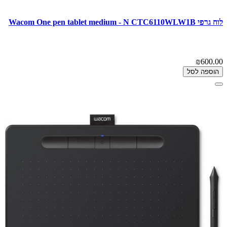
לוח גרפי Wacom One pen tablet medium - N CTC6110WLW1B
₪600.00
הוספה לסל