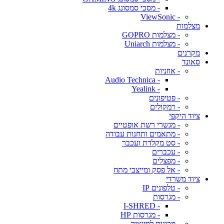
- מסכי סמסונג 4k
- ViewSonic
מצלמות
- מצלמות GOPRO
- מצלמות Uniarch
מקרנים
סאונד
- אוזניות
- Audio Technica
- Yealink
- פטיפונים
- רמקולים
ציוד היקפי
- מגשרי רשת אופטיים
- מתאמים ותחנות עבודה
- סט מקלדת ועכבר
- עכברים
- מפצלים
- אל פסק ומייצבי מתח
ציוד משרדי
- טלפונים IP
- מגרסות
- I-SHRED
- מגרסות HP
- מכונות למינציה