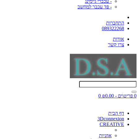
- עכברי גיימינג
- פד עכבר למחשב
התחברות
089322268
אודות
צרו קשר
0 פריט\ים - ₪0.00
0
דף הבית
3Dconnexion
CREATIVE
אוזניות