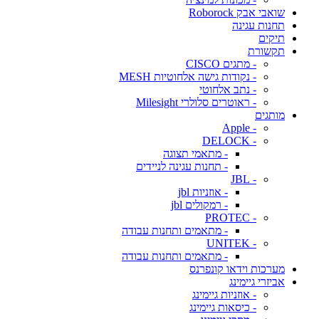
שואבי אבק Roborock
תחנות עגינה
תיקים
תקשורת
- מתגים CISCO
- נקודות גישה אלחוטיות MESH
- נתב אלחוטי
- ראוטרים סלולרי Milesight
מותגים
- Apple
- DELOCK
- מתאמי תצוגה
- תחנות עגינה לניידים
- JBL
- אוזניות jbl
- רמקולים jbl
- PROTEC
- מתאמים ותחנות עבודה
- UNITEK
- מתאמים ותחנות עבודה
מערכות וידאו קונפרנס
אביזרי גיימינג
- אוזניות גיימינג
- כיסאות גיימינג