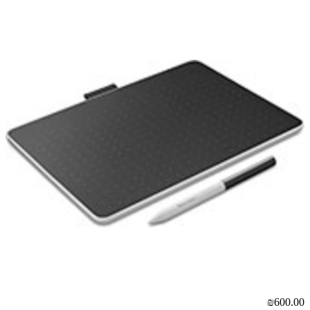
₪600.00