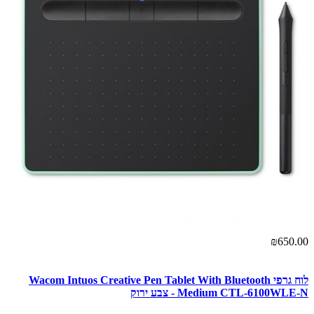
₪650.00
לוח גרפי Wacom Intuos Creative Pen Tablet With Bluetooth
Medium CTL-6100WLE-N - צבע ירוק